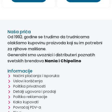
Naša priča
Od 1992. godine se trudimo da trudnicama
olakšamo kupovinu proizvoda koji su im potrebni
za njihove mališane.
Generalni smo uvoznici i distributeri poznatih
svetskih brendova
Nania i
Chipolino
Informacije
Načini plaćanja i isporuka
Uslovi korišćenja
Politika privatnosti
Detalji ugovora i prodaji
Politika reklamacije
Kako kupovati
Povraćaj PDV-a