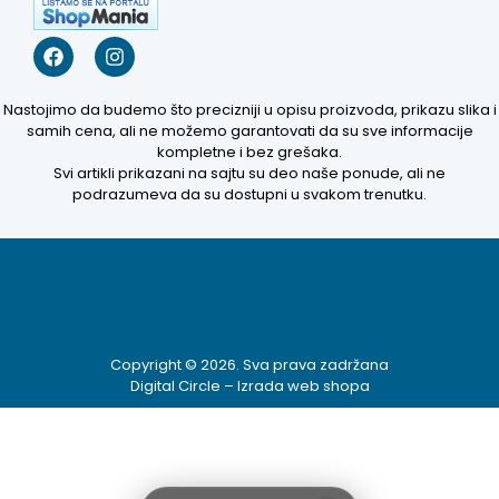
Nastojimo da budemo što precizniji u opisu proizvoda, prikazu slika i
samih cena, ali ne možemo garantovati da su sve informacije
kompletne i bez grešaka.
Kako mogu da
Svi artikli prikazani na sajtu su deo naše ponude, ali ne
podrazumeva da su dostupni u svakom trenutku.
pomognem?
Zdravo! Ja sam
Niwa Ai
Asistent. Pitajte
me šta god o
ovom sajtu ili
Copyright © 2026. Sva prava zadržana
recite mi kako
Digital Circle –
Izrada web shopa
mogu da
pomognem.
11:25 AM
Prikaži najprodavanije