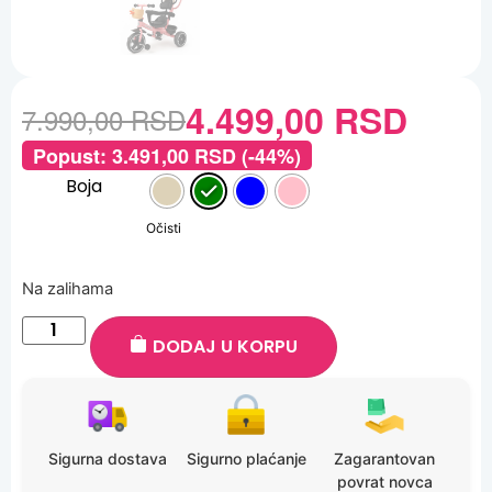
4.499,00
RSD
7.990,00
RSD
Popust:
3.491,00
RSD
(-44%)
Boja
Očisti
Na zalihama
DODAJ U KORPU
Sigurna dostava
Sigurno plaćanje
Zagarantovan
povrat novca