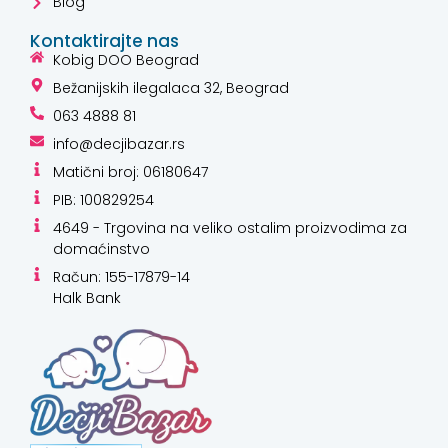
Blog
Kontaktirajte nas
Kobig DOO Beograd
Bežanijskih ilegalaca 32, Beograd
063 4888 81
info@decjibazar.rs
Matični broj: 06180647
PIB: 100829254
4649 - Trgovina na veliko ostalim proizvodima za
domaćinstvo
Račun: 155-17879-14
Halk Bank