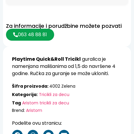
Za informacije i porudžbine možete pozvati
063 48 88 81
Playtime Quick&Roll Tricikl
guralica je
namenjana mališanima od 1,5 do navršene 4
godine. Ručka za guranje se može ukloniti.
Šifra proizvoda:
4002 Zelena
Kategorija:
Tricikli za decu
Tag
Aristom tricikli za decu
Brend:
Aristom
Podelite ovu stranicu: