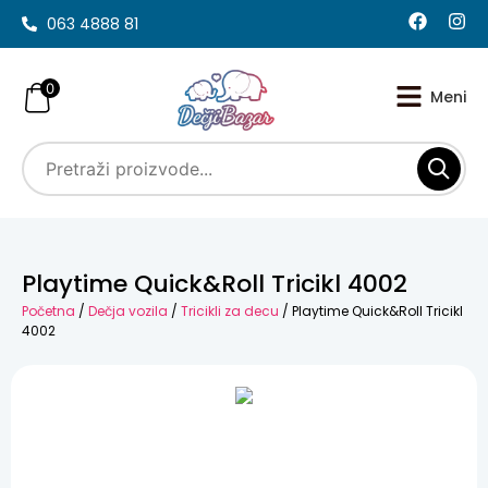
063 4888 81
0
Playtime Quick&Roll Tricikl 4002
Početna
/
Dečja vozila
/
Tricikli za decu
/ Playtime Quick&Roll Tricikl
4002