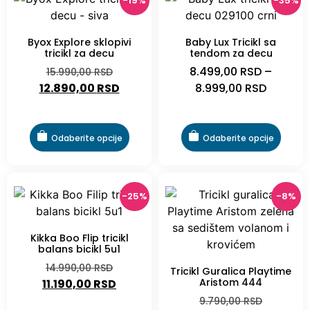
-19%
-35%
Byox Explore sklopivi
Baby Lux Tricikl sa
tricikl za decu
tendom za decu
8.499,00
RSD
–
15.990,00
RSD
12.890,00
RSD
8.999,00
RSD
Odaberite opcije
Odaberite opcije
-25%
-8%
Kikka Boo Flip tricikl
balans bicikl 5u1
14.990,00
RSD
Tricikl Guralica Playtime
Aristom 444
11.190,00
RSD
9.790,00
RSD