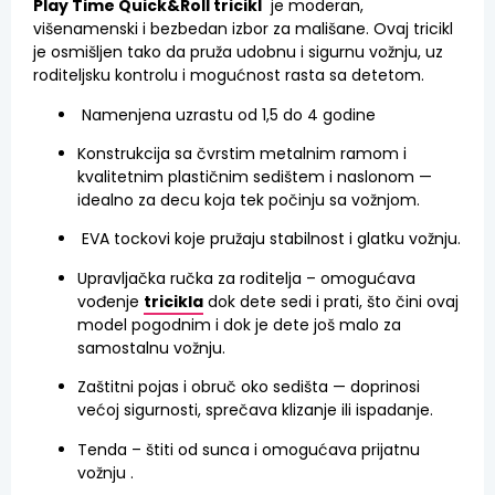
Play Time Quick&Roll tricikl
je moderan,
višenamenski i bezbedan izbor za mališane. Ovaj tricikl
je osmišljen tako da pruža udobnu i sigurnu vožnju, uz
roditeljsku kontrolu i mogućnost rasta sa detetom.
Namenjena uzrastu od 1,5 do 4 godine
Konstrukcija sa čvrstim metalnim ramom i
kvalitetnim plastičnim sedištem i naslonom —
idealno za decu koja tek počinju sa vožnjom.
EVA tockovi koje pružaju stabilnost i glatku vožnju.
Upravljačka ručka za roditelja – omogućava
vođenje
tricikla
dok dete sedi i prati, što čini ovaj
model pogodnim i dok je dete još malo za
samostalnu vožnju.
Zaštitni pojas i obruč oko sedišta — doprinosi
većoj sigurnosti, sprečava klizanje ili ispadanje.
Tenda – štiti od sunca i omogućava prijatnu
vožnju .