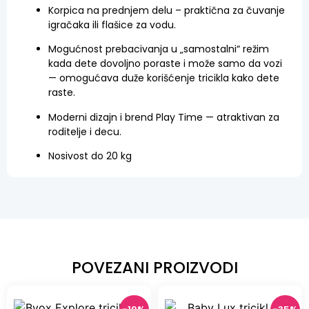
Korpica na prednjem delu – praktična za čuvanje
igračaka ili flašice za vodu.
Mogućnost prebacivanja u „samostalni“ režim
kada dete dovoljno poraste i može samo da vozi
— omogućava duže korišćenje tricikla kako dete
raste.
Moderni dizajn i brend Play Time — atraktivan za
roditelje i decu.
Nosivost do 20 kg
POVEZANI PROIZVODI