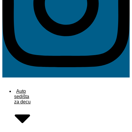
Auto
sedišta
za decu