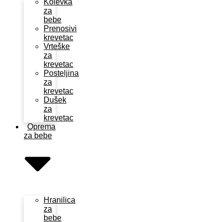
Kolevka
za
bebe
Prenosivi
krevetac
Vrteške
za
krevetac
Posteljina
za
krevetac
Dušek
za
krevetac
Oprema
za bebe
Hranilica
za
bebe