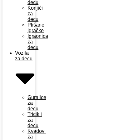
decu
Konjići
za
decu
Plišane
igračke
Igraonica
za
decu
Vozila
za decu
Guralice
za
decu
Tricikli
za
decu
Kvadovi
za