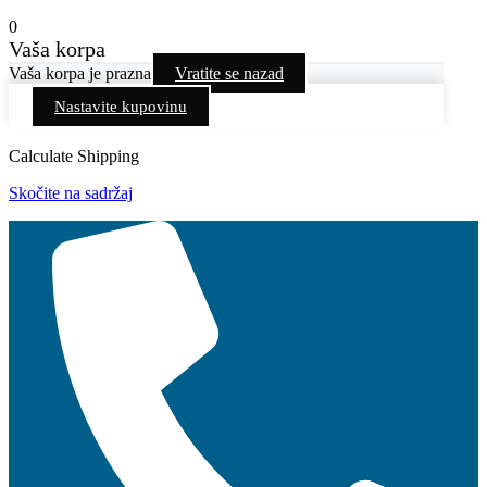
0
Vaša korpa
Vaša korpa je prazna
Vratite se nazad
Nastavite kupovinu
Calculate Shipping
Skočite na sadržaj