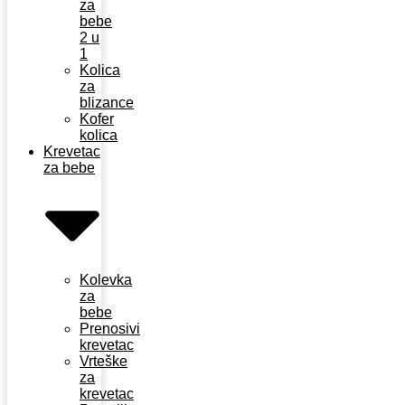
za
bebe
2 u
1
Kolica
za
blizance
Kofer
kolica
Krevetac
za bebe
Kolevka
za
bebe
Prenosivi
krevetac
Vrteške
za
krevetac