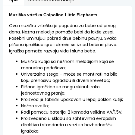
Muzička vrteška Chipolino Little Elephants
Ova muzička vrteška je pogodna za bebe od prvog
dana. Nežna melodija pomaže bebi da lakše zaspi.
Posebni umirujući pokreti drže bebinu pažnju. Svaka
plišana igračkica igra i okreće se iznad bebine glave.
Igračka pomaže razvoju vida i sluha bebe.
Muzička kutija sa nežnom melodijom koja se
manuelno podešava;
Univerzalna stega – može se montirati na bilo
koju prenosivu ogradicu ili drveni krevetac;
Plišane igračkice se mogu skinuti rako
jednostavnog pranja;
Proizvod je fabrički upakovan u lepoj poklon kutiji;
Noćno svetlo;
Radi pomoću baterija: 2 komada veličine AA/1,5V;
Proizvedeno u skladu sa zahtevima evropskih
direktiva i standarda u vezi sa bezbednošću
igračaka.