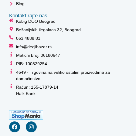
Blog
Kontaktirajte nas
Kobig DOO Beograd
Bežanijskih ilegalaca 32, Beograd
063 4888 81
info@decjibazar.rs
Matični broj: 06180647
PIB: 100829254
4649 - Trgovina na veliko ostalim proizvodima za
domaćinstvo
Račun: 155-17879-14
Halk Bank