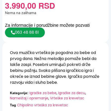
3.990,00
RSD
Nema na zalihama
Za informacije i porudžbine možete pozvati
063 48 88 81
Ova muzička vrteška je pogodna za bebe od
prvog dana. Nežna melodija pomaže bebi da
lakše zaspi. Posebni umirujući pokreti drže
bebinu pažnju. Svaka plišana igračkica igra i
okreće se iznad bebine glave. Igračka pomaže
razvoju vida i sluha bebe.
Igračke za bebe
,
Igračke za decu
,
Kategorije:
Nameštaj i opremanje
,
Vrteške za krevetac
Chipolino vrteška za krevetac
Tag