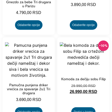
Gnezdo za bebe Tri drugara
3.890,00
RSD
u Parizu
4.790,00
RSD
Odaberite opcije
Odaberite opcije
-10%
-10%
Komoda za dečiju sobu Filip
Pamučna punjena driker
29.990,00
RSD
vrećica za spavanje 2u1 Tri
26.990,00
RSD
drugara
3.690,00
RSD
Odaberite opcije
Dodaj u korpu