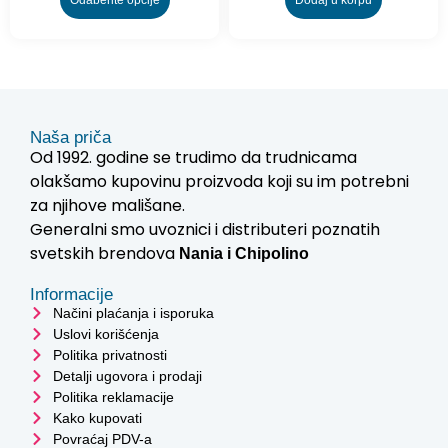
Naša priča
Od 1992. godine se trudimo da trudnicama
olakšamo kupovinu proizvoda koji su im potrebni
za njihove mališane.
Generalni smo uvoznici i distributeri poznatih
svetskih brendova
Nania i
Chipolino
Informacije
Načini plaćanja i isporuka
Uslovi korišćenja
Politika privatnosti
Detalji ugovora i prodaji
Politika reklamacije
Kako kupovati
Povraćaj PDV-a