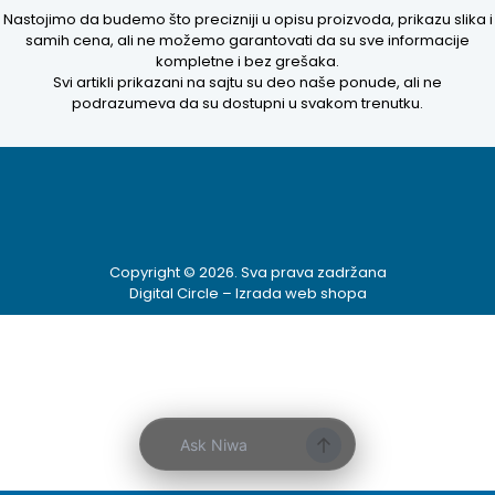
Nastojimo da budemo što precizniji u opisu proizvoda, prikazu slika i
samih cena, ali ne možemo garantovati da su sve informacije
kompletne i bez grešaka.
Svi artikli prikazani na sajtu su deo naše ponude, ali ne
podrazumeva da su dostupni u svakom trenutku.
Copyright © 2026. Sva prava zadržana
Digital Circle –
Izrada web shopa
Ask Niwa