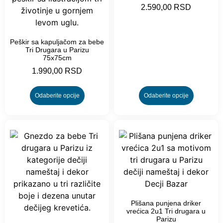
2.590,00
RSD
Peškir sa kapuljačom za bebe
Tri Drugara u Parizu
75x75cm
1.990,00
RSD
Odaberite opcije
Odaberite opcije
Plišana punjena driker
vrećica 2u1 Tri drugara u
Parizu