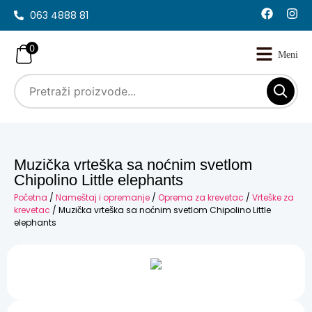
063 4888 81
0
Muzička vrteška sa noćnim svetlom
Chipolino Little elephants
Početna
/
Nameštaj i opremanje
/
Oprema za krevetac
/
Vrteške za
krevetac
/ Muzička vrteška sa noćnim svetlom Chipolino Little
elephants