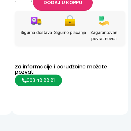
DODAJ U KORPU
i
Sigurna dostava
Sigurno plaćanje
Zagarantovan
povrat novca
Za informacije i porudžbine možete
pozvati
063 48 88 81