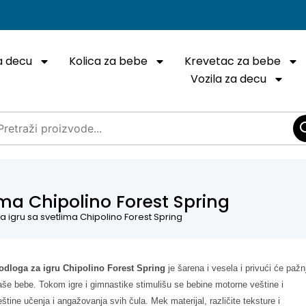
a decu
Kolica za bebe
Krevetac za bebe
Vozila za decu
ma Chipolino Forest Spring
 igru sa svetlima Chipolino Forest Spring
odloga za igru Chipolino Forest Spring
je šarena i vesela i privući će pažn
aše bebe. Tokom igre i gimnastike stimulišu se bebine motorne veštine i
eštine učenja i angažovanja svih čula. Mek materijal, različite teksture i