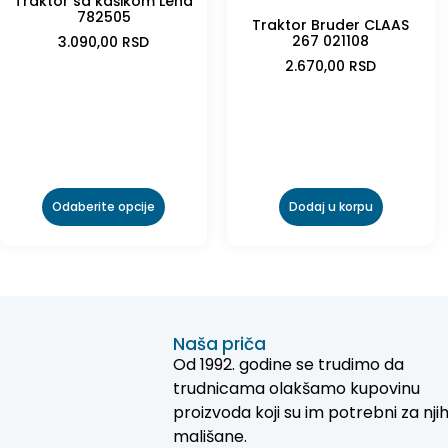
Traktor sa kašikom Lena
782505
Traktor Bruder CLAAS
267 021108
3.090,00
RSD
2.670,00
RSD
Odaberite opcije
Dodaj u korpu
Naša priča
Od 1992. godine se trudimo da
trudnicama olakšamo kupovinu
proizvoda koji su im potrebni za nji
mališane.