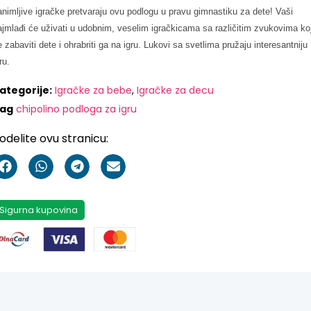
animljive igračke pretvaraju ovu podlogu u pravu gimnastiku za dete! Vaši
ajmlađi će uživati u udobnim, veselim igračkicama sa različitim zvukovima koj
e zabaviti dete i ohrabriti ga na igru. Lukovi sa svetlima pružaju interesantniju
ru.
ategorije:
Igračke za bebe
,
Igračke za decu
ag
chipolino podloga za igru
odelite ovu stranicu:
Sigurna kupovina