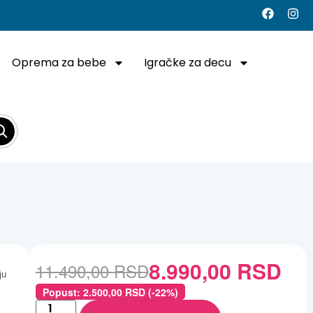
Oprema za bebe
Igračke za decu
8.990,00
RSD
11.490,00
RSD
ju
Popust:
2.500,00
RSD
(-22%)