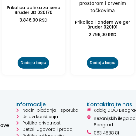
Prikolica balirka za seno
Bruder JD 020170
3.846,00
RSD
Prikolica Tandem Welger
Bruder 020101
2.796,00
RSD
Dodaj u korpu
Dodaj u korpu
Informacije
Kontaktirajte nas
Načini plaćanja i isporuka
Kobig DOO Beogra
Uslovi korišćenja
Bežanijskih ilegalac
Politika privatnosti
hove
Beograd
Detalji ugovora i prodaji
063 4888 81
Politika reklamacije