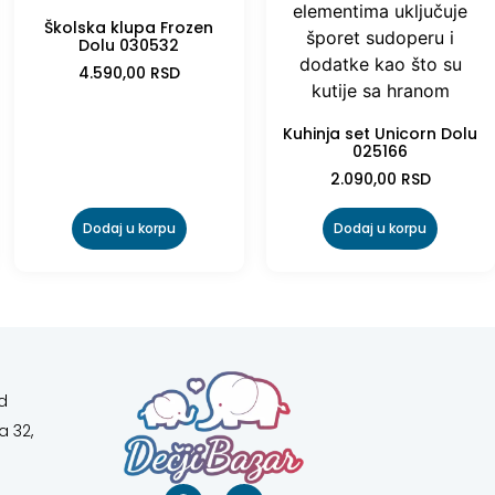
Školska klupa Frozen
Dolu 030532
4.590,00
RSD
Kuhinja set Unicorn Dolu
025166
2.090,00
RSD
Dodaj u korpu
Dodaj u korpu
d
a 32,