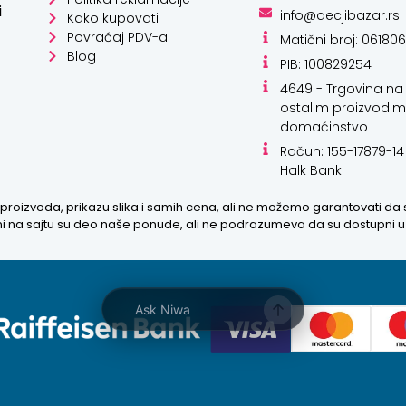
i
info@decjibazar.rs
Kako kupovati
Povraćaj PDV-a
Matični broj: 06180
Blog
PIB: 100829254
4649 - Trgovina na 
ostalim proizvodim
domaćinstvo
Račun: 155-17879-14
Halk Bank
proizvoda, prikazu slika i samih cena, ali ne možemo garantovati da
zani na sajtu su deo naše ponude, ali ne podrazumeva da su dostupni 
Ask Niwa