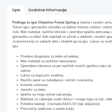
Opis
Dodatne informacije
Podloga za igru Chipolino Forest Spring
je šarena i vesela i priv
Tokom igre i gimnastike stimulišu se bebine motorne veštine i vešti
čula. Mek materijal, različite teksture i zanimljive igračke pretvaraj
gimnastiku za dete! Vaši najmlađi će uživati u udobnim, veselim igra
zvukovima koji će zabaviti dete i ohrabriti ga na igru. Lukovi sa svet
igru.
Posebno dizajnirano za bebe od rođenja;
Mek materijal sa različitim teksturama;
Opremljeno lukovima sa pet različitih visećih igračkica tako da 
satima;
Lukovi sa trepćućim svetlima;
Muzički panel sa melodijama i nežnim zvukovima;
Kontrola volumena;
Jastučić za bebu;
Igračke se mogu skinuti radi pranja;
Mališane će zabavljati svetli obrasci i mnogo toga za čuti, videti,
Potrebne baterije: 3 komada AAA/1,5V (nije uključeno);
Proizvod je spakovan u veselu kutiju;