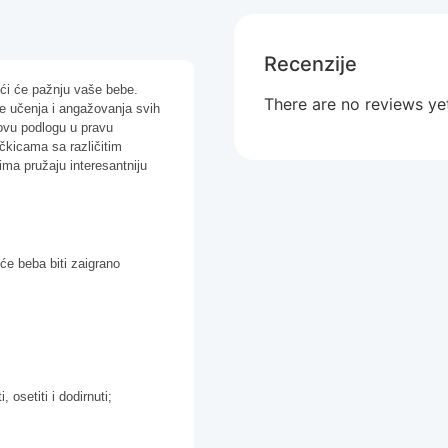
Recenzije
ući će pažnju vaše bebe.
There are no reviews ye
ne učenja i angažovanja svih
u ovu podlogu u pravu
čkicama sa različitim
lima pružaju interesantniju
će beba biti zaigrano
 osetiti i dodirnuti;