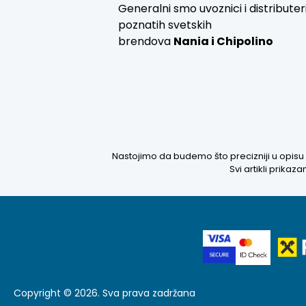
Generalni smo uvoznici i distributer
poznatih svetskih
brendova
Nania i
Chipolino
Nastojimo da budemo što precizniji u opisu 
Svi artikli prika
Copyright © 2026. Sva prava zadržana