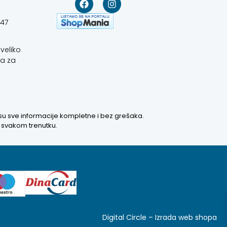
647
veliko
a za
 su sve informacije kompletne i bez grešaka.
u svakom trenutku.
Digital Circle –
Izrada web shopa