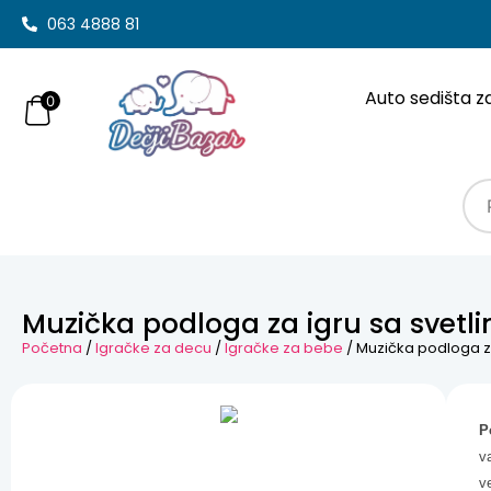
063 4888 81
Auto sedišta z
0
Muzička podloga za igru sa svetli
Početna
/
Igračke za decu
/
Igračke za bebe
/ Muzička podloga za
P
v
v