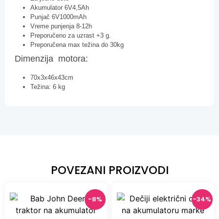
Preporučeno za uzrast +3 g.
Preporučena max težina do 30kg
Dimenzija motora:
70x3x46x43cm
Težina: 6 kg
POVEZANI PROIZVODI
-8%
-34%
-8%