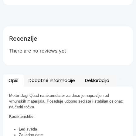
Recenzije
There are no reviews yet
Opis
Dodatne informacije
Deklaracija
Motor Bagi Quad na akumulator za decu je napravljen od
vrhunskih materijala. Poseduje udobno sedište i stabilan oslonac
na četiri točka.
Karakteristike:
Led svetla
Za jedno dete
Akumulator 6V4,5Ah
Punjač 6V1000mAh
Vreme punjenja 8-12h