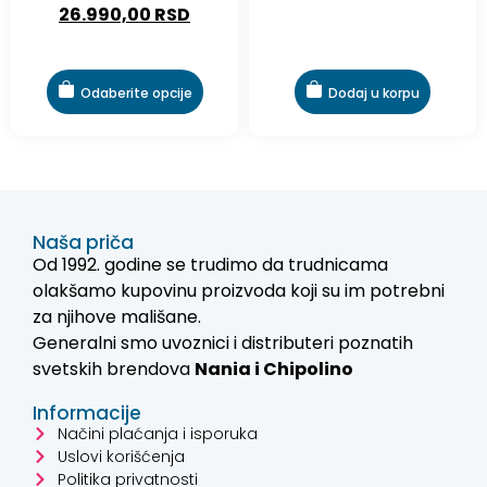
Odaberite opcije
Dodaj u korpu
Naša priča
Od 1992. godine se trudimo da trudnicama
olakšamo kupovinu proizvoda koji su im potrebni
za njihove mališane.
Generalni smo uvoznici i distributeri poznatih
svetskih brendova
Nania i
Chipolino
Informacije
Načini plaćanja i isporuka
Uslovi korišćenja
Politika privatnosti
Detalji ugovora i prodaji
Politika reklamacije
Kako kupovati