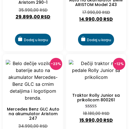
14.990,00
RSD
Dodaj u korpu
Dodaj u korpu
-23%
-12%
-12%
Traktor Rolly Junior sa
prikolicom 800261
Mercedes Benz GLC Auto
Ocenjeno sa
18.180,00
RSD
na akumulator Aristom
5.00
247
15.990,00
RSD
od 5
34.990,00
RSD
26.990,00
RSD