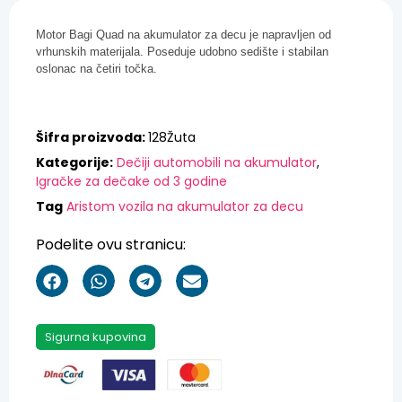
oslonac na četiri točka.
Šifra proizvoda:
128Žuta
Kategorije:
Dečiji automobili na akumulator
,
Igračke za dečake od 3 godine
Tag
Aristom vozila na akumulator za decu
Podelite ovu stranicu:
Sigurna kupovina