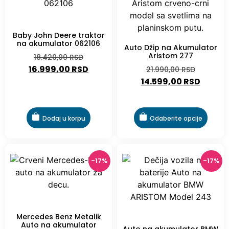
Baby John Deere traktor
na akumulator 062106
Auto Džip na Akumulator
Aristom 277
18.420,00
RSD
16.999,00
RSD
21.990,00
RSD
14.599,00
RSD
Dodaj u korpu
Odaberite opcije
-17%
-17%
-17%
Mercedes Benz Metalik
-17%
Auto na akumulator
Auto na akumulator BMW
Aristom 290-1
ARISTOM Model 243
35.990,00
RSD
17.990,00
RSD
29.899,00
RSD