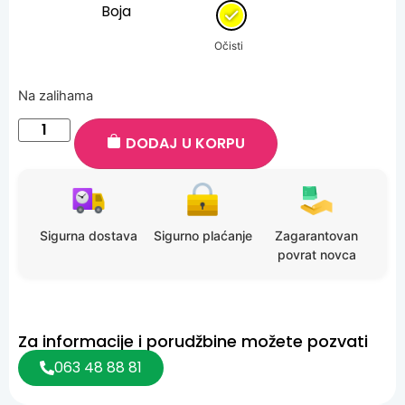
Na zalihama
DODAJ U KORPU
Sigurna dostava
Sigurno plaćanje
Zagarantovan
povrat novca
Za informacije i porudžbine možete pozvati
063 48 88 81
Motor Bagi Quad na akumulator za decu je napravljen od
vrhunskih materijala. Poseduje udobno sedište i stabilan