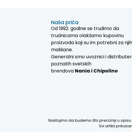
Naša priča
Od 1992. godine se trudimo da
trudnicama olakšamo kupovinu
proizvoda koji su im potrebni za nji
mališane.
Generalni smo uvoznici i distributer
poznatih svetskih
brendova
Nania i
Chipolino
Nastojimo da budemo što precizniji u opisu 
Svi artikli prika