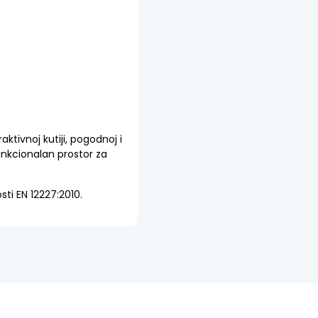
ktivnoj kutiji, pogodnoj i
 funkcionalan prostor za
ti EN 12227:2010.