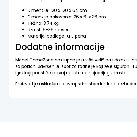
Dimenzije: 120 x 120 x 64 cm
Dimenzije pakovanja: 26 x 61 x 36 cm
Težina: 3.74 kg
Uzrast: 6–36 meseci
Materijal podloge: XPE pena
Dodatne informacije
Model GameZone dostupan je u više veličina i dolazi u atra
za poklon. Savršen je izbor za roditelje koji žele siguran i
igru koji podstiče razvoj deteta od najranijeg uzrasta.
Proizvod je usklađen sa evropskim standardom bezbednos