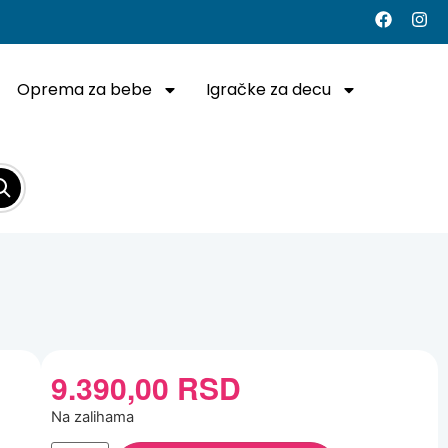
Oprema za bebe
Igračke za decu
9.390,00
RSD
Na zalihama