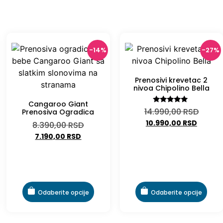
-14%
-27%
Prenosivi krevetac 2
nivoa Chipolino Bella
Cangaroo Giant
Ocenjeno
14.990,00
RSD
Prenosiva Ogradica
sa
10.990,00
RSD
5.00
8.390,00
RSD
od 5
7.190,00
RSD
Odaberite opcije
Odaberite opcije