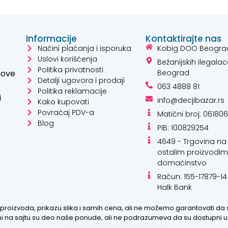
Informacije
Kontaktirajte nas
Načini plaćanja i isporuka
Kobig DOO Beogra
Uslovi korišćenja
Bežanijskih ilegalac
Politika privatnosti
hove
Beograd
Detalji ugovora i prodaji
063 4888 81
Politika reklamacije
i
info@decjibazar.rs
Kako kupovati
Kako mogu da
Povraćaj PDV-a
Matični broj: 06180
pomognem?
Blog
PIB: 100829254
4649 - Trgovina na 
Zdravo! Ja sam
ostalim proizvodim
Niwa Ai Asistent.
domaćinstvo
Pitajte me šta god
Račun: 155-17879-14
o ovom sajtu ili
Halk Bank
recite mi kako
mogu da
proizvoda, prikazu slika i samih cena, ali ne možemo garantovati da
pomognem.
zani na sajtu su deo naše ponude, ali ne podrazumeva da su dostupni 
8:20 AM