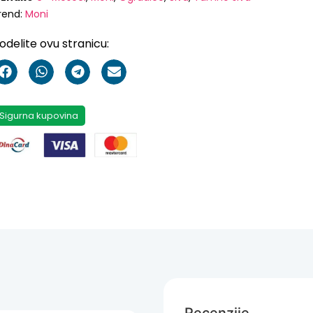
rend:
Moni
odelite ovu stranicu:
Sigurna kupovina