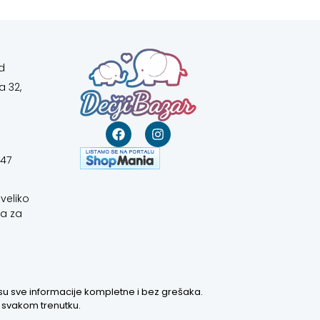
d
a 32,
647
veliko
a za
 su sve informacije kompletne i bez grešaka.
u svakom trenutku.