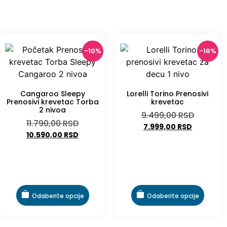
-10%
-16%
Cangaroo Sleepy
Lorelli Torino Prenosivi
Prenosivi krevetac Torba
krevetac
2 nivoa
9.499,00
RSD
11.790,00
RSD
7.999,00
RSD
10.590,00
RSD
Odaberite opcije
Odaberite opcije