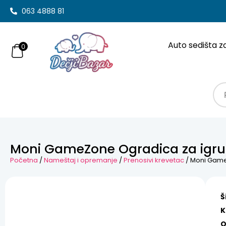
063 4888 81
Auto sedišta z
0
Moni GameZone Ogradica za igru
Početna
/
Nameštaj i opremanje
/
Prenosivi krevetac
/ Moni Game
Š
K
O