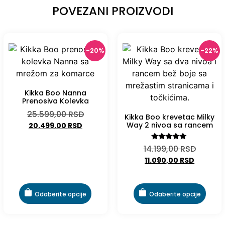
POVEZANI PROIZVODI
-20%
-22%
Kikka Boo Nanna
Prenosiva Kolevka
25.599,00
RSD
Kikka Boo krevetac Milky
Way 2 nivoa sa rancem
20.499,00
RSD
Ocenjeno
14.199,00
RSD
sa
11.090,00
RSD
5.00
od 5
Odaberite opcije
Odaberite opcije