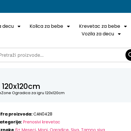
a decu
Kolica za bebe
Krevetac za bebe
Vozila za decu
 120x120cm
Zone Ogradica za igru 120x120cm
ifra proizvoda:
CAN0428
ategorija:
Prenosivi krevetac
znake
6+ Meseci
,
Moni
,
Ogradice
,
Siva
,
Tamno siva