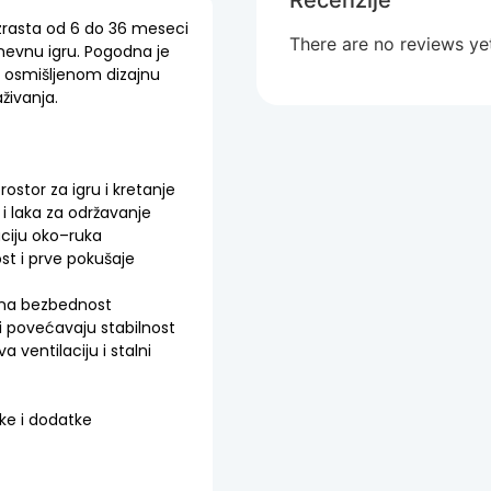
Recenzije
rasta od 6 do 36 meseci
There are no reviews ye
nevnu igru. Pogodna je
vo osmišljenom dizajnu
živanja.
ostor za igru i kretanje
 laka za održavanje
aciju oko–ruka
ost i prve pokušaje
atna bezbednost
i povećavaju stabilnost
ventilaciju i stalni
ke i dodatke