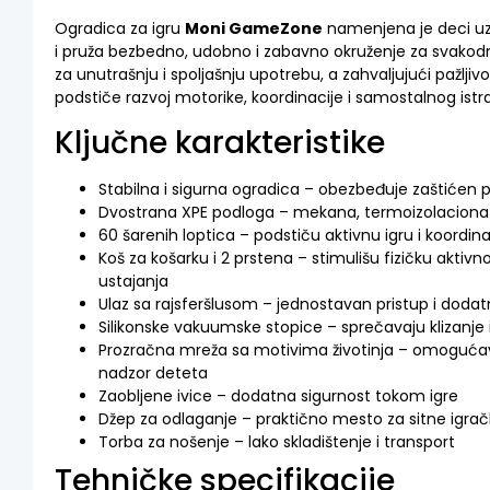
Ogradica za igru
Moni GameZone
namenjena je deci uz
i pruža bezbedno, udobno i zabavno okruženje za svakod
za unutrašnju i spoljašnju upotrebu, a zahvaljujući pažlji
podstiče razvoj motorike, koordinacije i samostalnog istra
Ključne karakteristike
Stabilna i sigurna ogradica – obezbeđuje zaštićen pr
Dvostrana XPE podloga – mekana, termoizolaciona i
60 šarenih loptica – podstiču aktivnu igru i koordin
Koš za košarku i 2 prstena – stimulišu fizičku aktivn
ustajanja
Ulaz sa rajsferšlusom – jednostavan pristup i dod
Silikonske vakuumske stopice – sprečavaju klizanje 
Prozračna mreža sa motivima životinja – omogućava 
nadzor deteta
Zaobljene ivice – dodatna sigurnost tokom igre
Džep za odlaganje – praktično mesto za sitne igrač
Torba za nošenje – lako skladištenje i transport
Tehničke specifikacije