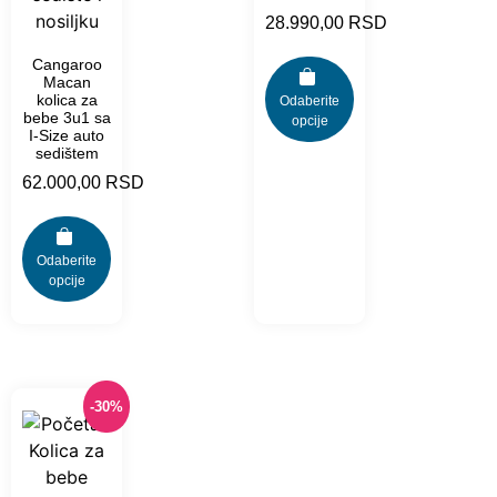
28.990,00
RSD
Cangaroo
Macan
kolica za
Odaberite
bebe 3u1 sa
opcije
I-Size auto
sedištem
62.000,00
RSD
Odaberite
opcije
-30%