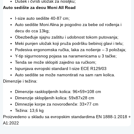
Dušek i čvrsti uložak za nosiljku;
Auto sedište za decu Moni All Road
I-size auto sedište 40-87 cm;
Auto sedište Moni Alina je pogodno za bebe od rođenja i
decu do cca 13kg;
Obezbeđuje sjajnu zaštitu i udobnost tokom putovanja;
Meki punjen uložak koji pruža podršku bebinoj glavi i telu;
Podesiva ergonomska ručka, laka za nošenje – 3 položaja;
Y-tip sigurnosnog pojasa sa naramenicama u 3 tačke;
Tenda se može sklopiti zajedno sa ručkom;
Ispunjava evropski standard I-size ECE R129/03
Auto sedište se može namontirati na sam ram kolica.
Dimenzije i težina:
Dimenzije rasklopljenih kolica: 96×59×108 cm
Dimenzije sklopljenih kolica: 59x87x28 cm
Dimnezije korpe za novorođenče: 33×77 cm
Težina: 13,6 kg
Proizvedeno u skladu sa evropskim standardima EN 1888-1:2018 +
A1:2022