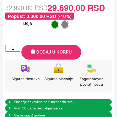
29.690,00
RSD
32.990,00
RSD
Popust:
3.300,00
RSD
(-10%)
Boja
DODAJ U KORPU
Sigurna dostava
Sigurno plaćanje
Zagarantovan
povrat novca
Plaćanje čekovima do 6 mesečnih rata
Vrati 30 dana bez objašnjenja
Garancija 2 godine