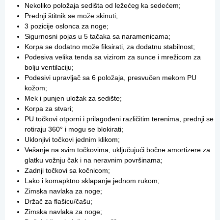
Nekoliko položaja sedišta od ležećeg ka sedećem;
Prednji štitnik se može skinuti;
3 pozicije oslonca za noge;
Sigurnosni pojas u 5 tačaka sa naramenicama;
Korpa se dodatno može fiksirati, za dodatnu stabilnost;
Podesiva velika tenda sa vizirom za sunce i mrežicom za
bolju ventilaciju;
Podesivi upravljač sa 6 položaja, presvučen mekom PU
kožom;
Mek i punjen uložak za sedište;
Korpa za stvari;
PU točkovi otporni i prilagođeni različitim terenima, prednji se
rotiraju 360° i mogu se blokirati;
Uklonjivi točkovi jednim klikom;
Vešanje na svim točkovima, uključujući bočne amortizere za
glatku vožnju čak i na neravnim površinama;
Zadnji točkovi sa kočnicom;
Lako i komapktno sklapanje jednom rukom;
Zimska navlaka za noge;
Držač za flašicu/čašu;
Zimska navlaka za noge;