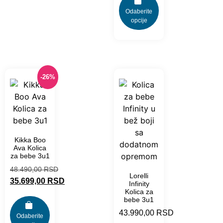
Odaberite
opcije
-26%
Kikka Boo
Ava Kolica
za bebe 3u1
48.490,00
RSD
Lorelli
35.699,00
RSD
Infinity
Kolica za
bebe 3u1
43.990,00
RSD
Odaberite