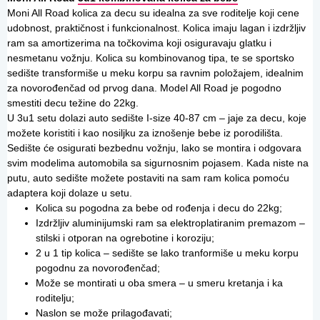
Moni All Road kolica za decu su idealna za sve roditelje koji cene
udobnost, praktičnost i funkcionalnost. Kolica imaju lagan i izdržljiv
ram sa amortizerima na točkovima koji osiguravaju glatku i
nesmetanu vožnju. Kolica su kombinovanog tipa, te se sportsko
sedište transformiše u meku korpu sa ravnim položajem, idealnim
za novorođenčad od prvog dana. Model All Road je pogodno
smestiti decu težine do 22kg.
U 3u1 setu dolazi auto sedište I-size 40-87 cm – jaje za decu, koje
možete koristiti i kao nosiljku za iznošenje bebe iz porodilišta.
Sedište će osigurati bezbednu vožnju, lako se montira i odgovara
svim modelima automobila sa sigurnosnim pojasem. Kada niste na
putu, auto sedište možete postaviti na sam ram kolica pomoću
adaptera koji dolaze u setu.
Kolica su pogodna za bebe od rođenja i decu do 22kg;
Izdržljiv aluminijumski ram sa elektroplatiranim premazom –
stilski i otporan na ogrebotine i koroziju;
2 u 1 tip kolica – sedište se lako tranformiše u meku korpu
pogodnu za novorođenčad;
Može se montirati u oba smera – u smeru kretanja i ka
roditelju;
Naslon se može prilagođavati;