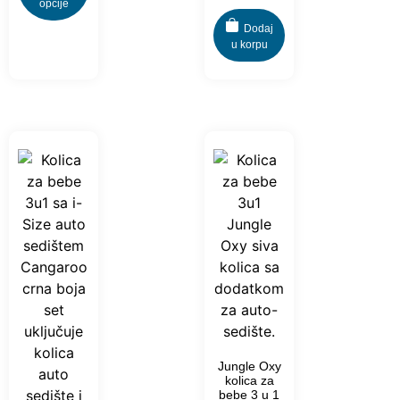
opcije
Dodaj
u korpu
Jungle Oxy
kolica za
bebe 3 u 1