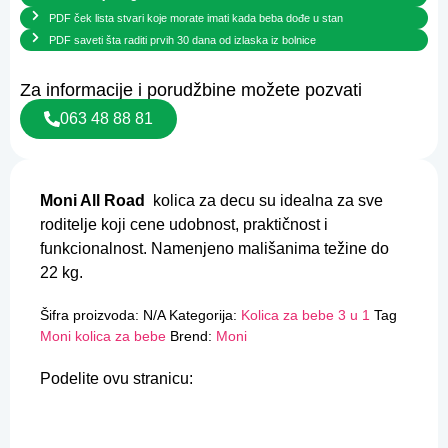
PDF ček lista stvari koje morate imati kada beba dođe u stan
PDF saveti šta raditi prvih 30 dana od izlaska iz bolnice
Za informacije i porudžbine možete pozvati
063 48 88 81
Moni All Road
kolica za decu su idealna za sve
roditelje koji cene udobnost, praktičnost i
funkcionalnost. Namenjeno mališanima težine do
22 kg.
Šifra proizvoda:
N/A
Kategorija:
Kolica za bebe 3 u 1
Tag
Moni kolica za bebe
Brend:
Moni
Podelite ovu stranicu: