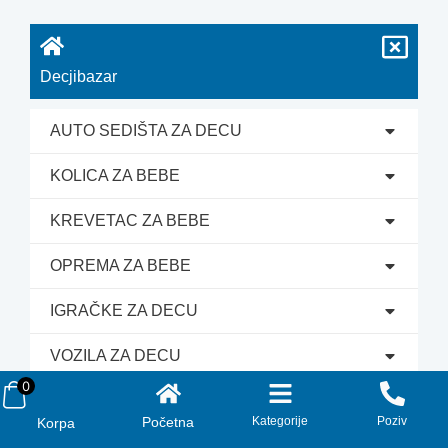
Decjibazar
AUTO SEDIŠTA ZA DECU
KOLICA ZA BEBE
KREVETAC ZA BEBE
OPREMA ZA BEBE
IGRAČKE ZA DECU
VOZILA ZA DECU
Naša priča
0
Od 1992. godine se trudimo da trudnicama olakšamo
Početna
Kategorije
Poziv
Korpa
kupovinu proizvoda koji su im potrebni za njihove