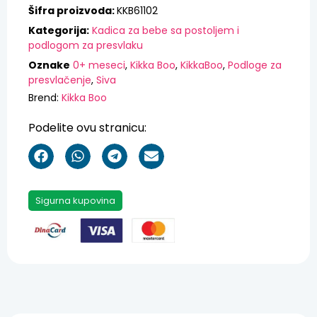
Šifra proizvoda:
KKB61102
Kategorija:
Kadica za bebe sa postoljem i
podlogom za presvlaku
Oznake
0+ meseci
,
Kikka Boo
,
KikkaBoo
,
Podloge za
presvlačenje
,
Siva
Brend:
Kikka Boo
Podelite ovu stranicu:
Sigurna kupovina