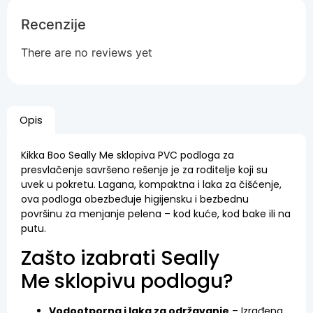
Recenzije
There are no reviews yet
Opis
Kikka Boo Seally Me sklopiva PVC podloga za
presvlačenje savršeno rešenje je za roditelje koji su
uvek u pokretu. Lagana, kompaktna i laka za čišćenje,
ova podloga obezbeđuje higijensku i bezbednu
površinu za menjanje pelena – kod kuće, kod bake ili na
putu.
Zašto izabrati Seally
Me sklopivu podlogu?
Vodootporna i laka za održavanje
– Izrađena