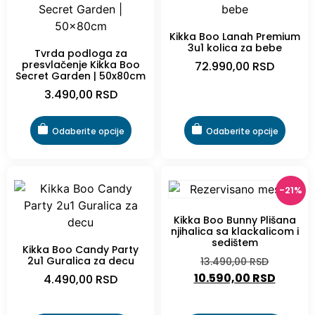
Kikka Boo Lanah Premium
3u1 kolica za bebe
Tvrda podloga za
presvlačenje Kikka Boo
72.990,00
RSD
Secret Garden | 50x80cm
3.490,00
RSD
Odaberite opcije
Odaberite opcije
-21%
Kikka Boo Bunny Plišana
njihalica sa klackalicom i
sedištem
Kikka Boo Candy Party
2u1 Guralica za decu
13.490,00
RSD
10.590,00
RSD
4.490,00
RSD