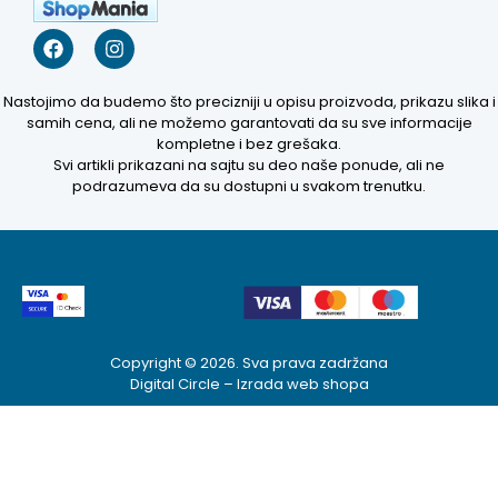
Nastojimo da budemo što precizniji u opisu proizvoda, prikazu slika i
samih cena, ali ne možemo garantovati da su sve informacije
kompletne i bez grešaka.
Svi artikli prikazani na sajtu su deo naše ponude, ali ne
podrazumeva da su dostupni u svakom trenutku.
Kako mogu da
pomognem?
Zdravo! Ja sam
Copyright © 2026. Sva prava zadržana
Niwa Ai
Digital Circle –
Izrada web shopa
Asistent. Pitajte
me šta god o
ovom sajtu ili
recite mi kako
mogu da