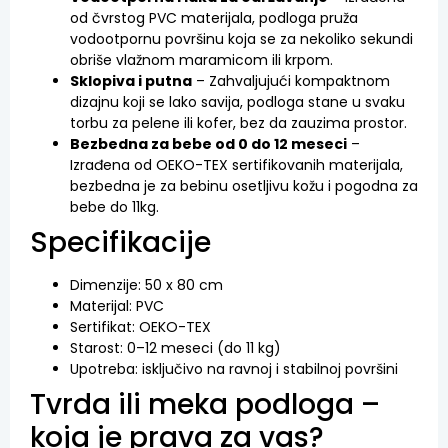
od čvrstog PVC materijala, podloga pruža
vodootpornu površinu koja se za nekoliko sekundi
obriše vlažnom maramicom ili krpom.
Sklopiva i putna
– Zahvaljujući kompaktnom
dizajnu koji se lako savija, podloga stane u svaku
torbu za pelene ili kofer, bez da zauzima prostor.
Bezbedna za bebe od 0 do 12 meseci
–
Izrađena od OEKO-TEX sertifikovanih materijala,
bezbedna je za bebinu osetljivu kožu i pogodna za
bebe do 11kg.
Specifikacije
Dimenzije: 50 x 80 cm
Materijal: PVC
Sertifikat: OEKO-TEX
Starost: 0–12 meseci (do 11 kg)
Upotreba: isključivo na ravnoj i stabilnoj površini
Tvrda ili meka podloga –
koja je prava za vas?