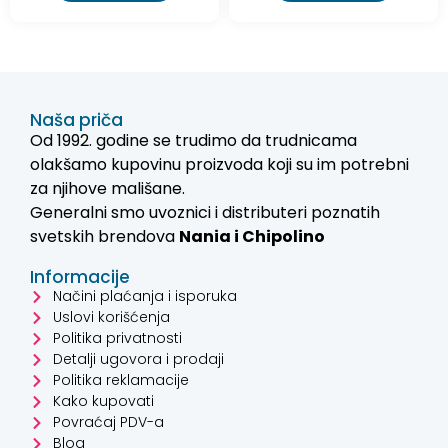
Naša priča
Od 1992. godine se trudimo da trudnicama
olakšamo kupovinu proizvoda koji su im potrebni
za njihove mališane.
Generalni smo uvoznici i distributeri poznatih
svetskih brendova
Nania i
Chipolino
Informacije
Načini plaćanja i isporuka
Uslovi korišćenja
Politika privatnosti
Detalji ugovora i prodaji
Politika reklamacije
Kako kupovati
Povraćaj PDV-a
Blog