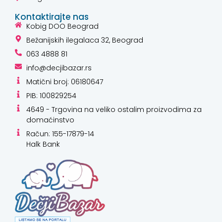
Kontaktirajte nas
Kobig DOO Beograd
Bežanijskih ilegalaca 32, Beograd
063 4888 81
info@decjibazar.rs
Matični broj: 06180647
PIB: 100829254
4649 - Trgovina na veliko ostalim proizvodima za
domaćinstvo
Račun: 155-17879-14
Halk Bank