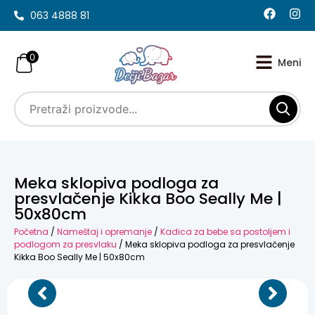
063 4888 81
0
Meka sklopiva podloga za
presvlačenje Kikka Boo Seally Me |
50x80cm
Početna
/
Nameštaj i opremanje
/
Kadica za bebe sa postoljem i
podlogom za presvlaku
/ Meka sklopiva podloga za presvlačenje
Kikka Boo Seally Me | 50x80cm