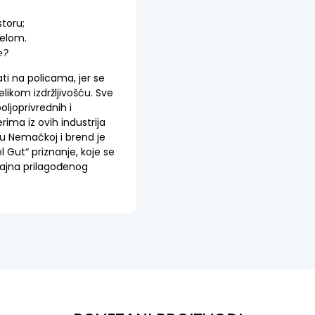
toru;
delom.
e?
ti na policama, jer se
elikom izdržljivošću. Sve
ljoprivrednih i
ima iz ovih industrija
u Nemačkoj i brend je
 Gut“ priznanje, koje se
izajna prilagođenog