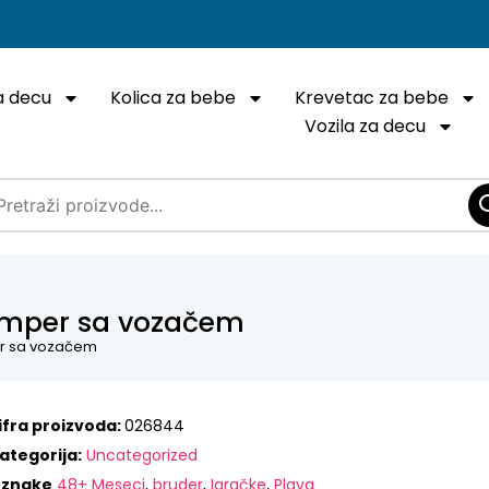
a decu
Kolica za bebe
Krevetac za bebe
Vozila za decu
amper sa vozačem
er sa vozačem
ifra proizvoda:
026844
ategorija:
Uncategorized
znake
48+ Meseci
,
bruder
,
Igračke
,
Plava