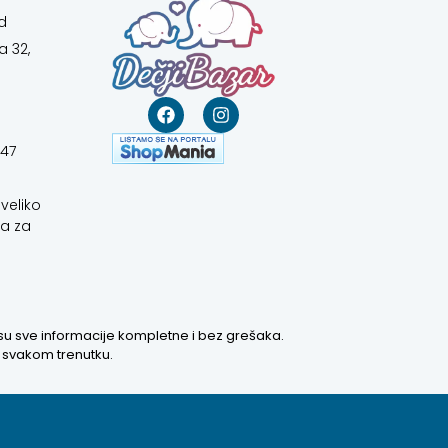
d
a 32,
647
veliko
a za
 su sve informacije kompletne i bez grešaka.
u svakom trenutku.