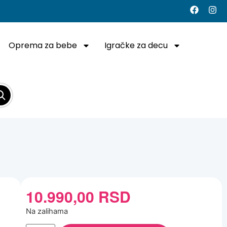
Oprema za bebe
Igračke za decu
10.990,00
RSD
Na zalihama