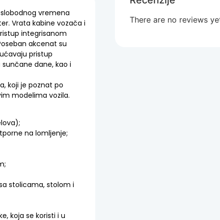
Recenzije
u slobodnog vremena
There are no reviews ye
er. Vrata kabine vozača i
pristup integrisanom
 Poseban akcenat su
gućavaju pristup
a sunčane dane, kao i
, koji je poznat po
vim modelima vozila.
lova);
otporne na lomljenje;
m;
sa stolicama, stolom i
, koja se koristi i u