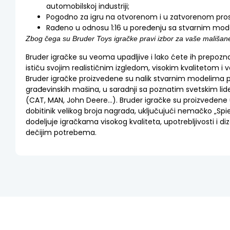
automobilskoj industriji;
Pogodno za igru na otvorenom i u zatvorenom pros
Rađeno u odnosu 1:16 u poređenju sa stvarnim mo
Zbog čega su Bruder Toys igračke pravi izbor za vaše mališan
Bruder igračke su veoma upadljive i lako ćete ih prepozna
ističu svojim realističnim izgledom, visokim kvalitetom i v
Bruder igračke proizvedene su nalik stvarnim modelima po
građevinskih mašina, u saradnji sa poznatim svetskim lider
(CAT, MAN, John Deere…). Bruder igračke su proizvedene 
dobitinik velikog broja nagrada,
uključujući nemačko „Spiel
dodeljuje igračkama visokog kvaliteta, upotrebljivosti i d
dečijim potrebema.