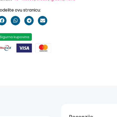
odelite ovu stranicu:
Sigurna kupovina