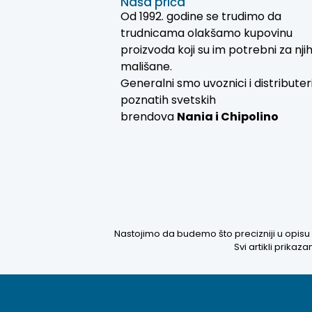
Naša priča
Od 1992. godine se trudimo da
trudnicama olakšamo kupovinu
proizvoda koji su im potrebni za nji
mališane.
Generalni smo uvoznici i distributer
poznatih svetskih
brendova
Nania i
Chipolino
Nastojimo da budemo što precizniji u opisu 
Svi artikli prika