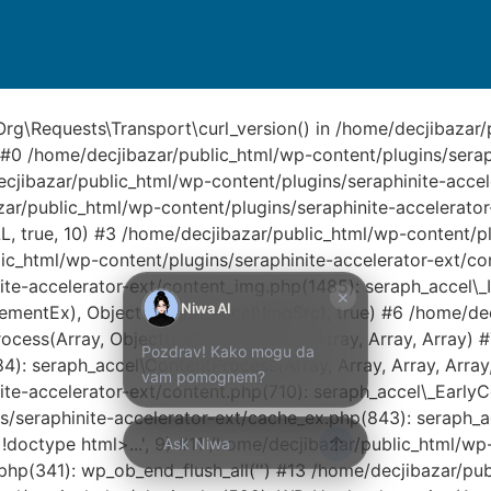
Kako mogu da
Org\Requests\Transport\curl_version() in /home/decjibazar
: #0 /home/decjibazar/public_html/wp-content/plugins/sera
pomognem?
ecjibazar/public_html/wp-content/plugins/seraphinite-acc
r/public_html/wp-content/plugins/seraphinite-accelerator
Zdravo! Ja sam
ULL, true, 10) #3 /home/decjibazar/public_html/wp-content/
Niwa Ai Asistent.
c_html/wp-content/plugins/seraphinite-accelerator-ext/co
Pitajte me šta god
o ovom sajtu ili
ite-accelerator-ext/content_img.php(1485): seraph_accel\_
×
recite mi kako
Niwa AI
entEx), Object(seraph_accel\ImgSrc), true) #6 /home/decj
mogu da
rocess(Array, Object(DOMDocument), Array, Array, Array) 
Pozdrav! Kako mogu da
pomognem.
4): seraph_accel\ContentProcess(Array, Array, Array, Array,
vam pomognem?
e-accelerator-ext/content.php(710): seraph_accel\_EarlyCon
11:18 PM
/seraphinite-accelerator-ext/cache_ex.php(843): seraph_ac
Prikaži najprodavanije
!doctype html>...', 9) #11 /home/decjibazar/public_html/wp
Ask Niwa
Prikaži najnovije
php(341): wp_ob_end_flush_all('') #13 /home/decjibazar/p