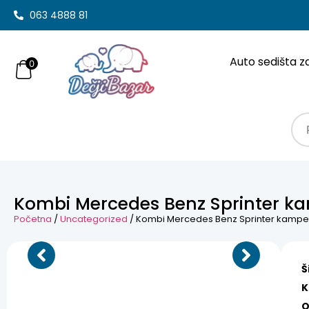
063 4888 81
Auto sedišta z
0
Kombi Mercedes Benz Sprinter k
Početna
/
Uncategorized
/ Kombi Mercedes Benz Sprinter kamp
Š
K
O