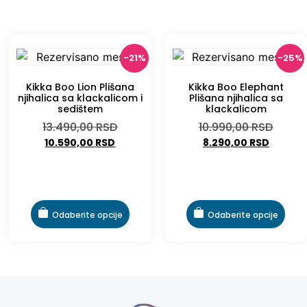
-21%
-25%
Kikka Boo Lion Plišana
Kikka Boo Elephant
njihalica sa klackalicom i
Plišana njihalica sa
sedištem
klackalicom
13.490,00
RSD
10.990,00
RSD
10.590,00
RSD
8.290,00
RSD
Odaberite opcije
Odaberite opcije