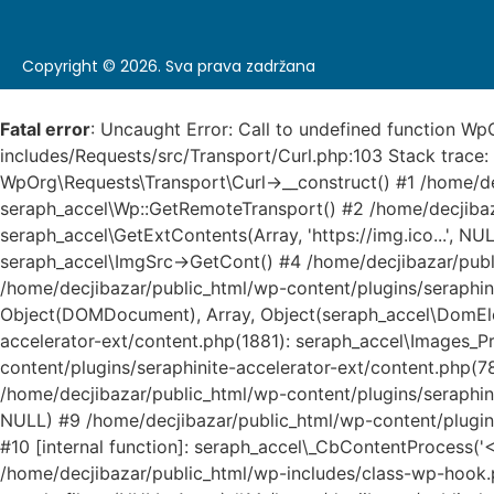
Copyright © 2026. Sva prava zadržana
Fatal error
: Uncaught Error: Call to undefined function Wp
includes/Requests/src/Transport/Curl.php:103 Stack trace
WpOrg\Requests\Transport\Curl->__construct() #1 /home/d
seraph_accel\Wp::GetRemoteTransport() #2 /home/decjibaza
seraph_accel\GetExtContents(Array, 'https://img.ico...', N
seraph_accel\ImgSrc->GetCont() #4 /home/decjibazar/publi
/home/decjibazar/public_html/wp-content/plugins/seraphin
Object(DOMDocument), Array, Object(seraph_accel\DomElem
accelerator-ext/content.php(1881): seraph_accel\Images_P
content/plugins/seraphinite-accelerator-ext/content.php(78
/home/decjibazar/public_html/wp-content/plugins/seraphinit
NULL) #9 /home/decjibazar/public_html/wp-content/plugins
#10 [internal function]: seraph_accel\_CbContentProcess('<
/home/decjibazar/public_html/wp-includes/class-wp-hook.