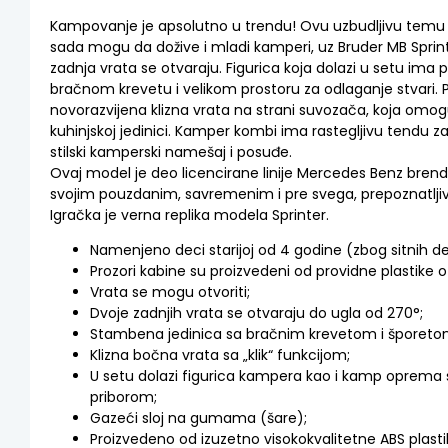
Kampovanje je apsolutno u trendu! Ovu uzbudljivu tem
sada mogu da dožive i mladi kamperi, uz Bruder MB Sprint
zadnja vrata se otvaraju. Figurica koja dolazi u setu ima 
bračnom krevetu i velikom prostoru za odlaganje stvari.
novorazvijena klizna vrata na strani suvozača, koja omo
kuhinjskoj jedinici. Kamper kombi ima rastegljivu tendu z
stilski kamperski namešaj i posuđe.
Ovaj model je deo licencirane linije Mercedes Benz brenda
svojim pouzdanim, savremenim i pre svega, prepoznatlji
Igračka je verna replika modela Sprinter.
Namenjeno deci starijoj od 4 godine (zbog sitnih de
Prozori kabine su proizvedeni od providne plastike 
Vrata se mogu otvoriti;
Dvoje zadnjih vrata se otvaraju do ugla od 270°;
Stambena jedinica sa bračnim krevetom i šporeto
Klizna bočna vrata sa „klik“ funkcijom;
U setu dolazi figurica kampera kao i kamp oprema 
priborom;
Gazeći sloj na gumama (šare);
Proizvedeno od izuzetno visokokvalitetne ABS plastike