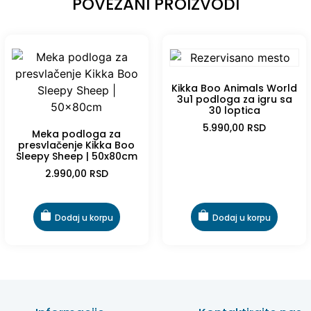
POVEZANI PROIZVODI
Kikka Boo Animals World
3u1 podloga za igru sa
30 loptica
5.990,00
RSD
Meka podloga za
presvlačenje Kikka Boo
Sleepy Sheep | 50x80cm
2.990,00
RSD
Dodaj u korpu
Dodaj u korpu