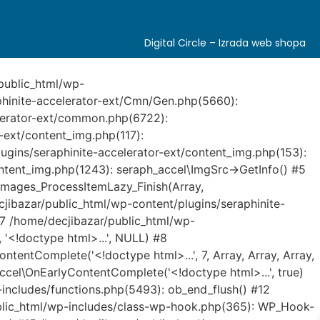
Digital Circle –
Izrada web shopa
/public_html/wp-
phinite-accelerator-ext/Cmn/Gen.php(5660):
elerator-ext/common.php(6722):
-ext/content_img.php(117):
plugins/seraphinite-accelerator-ext/content_img.php(153):
ntent_img.php(1243): seraph_accel\ImgSrc->GetInfo() #5
Images_ProcessItemLazy_Finish(Array,
ibazar/public_html/wp-content/plugins/seraphinite-
#7 /home/decjibazar/public_html/wp-
 '<!doctype html>...', NULL) #8
tentComplete('<!doctype html>...', 7, Array, Array, Array,
cel\OnEarlyContentComplete('<!doctype html>...', true)
-includes/functions.php(5493): ob_end_flush() #12
ublic_html/wp-includes/class-wp-hook.php(365): WP_Hook-