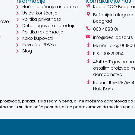
Informacije
Kontaktirajte nas
Načini plaćanja i isporuka
Kobig DOO Beogra
Uslovi korišćenja
Bežanijskih ilegalac
Politika privatnosti
hove
Beograd
Detalji ugovora i prodaji
063 4888 81
Politika reklamacije
i
info@decjibazar.rs
Kako kupovati
Povraćaj PDV-a
Matični broj: 06180
Blog
PIB: 100829254
4649 - Trgovina na 
ostalim proizvodim
domaćinstvo
Račun: 155-17879-14
Halk Bank
proizvoda, prikazu slika i samih cena, ali ne možemo garantovati da
zani na sajtu su deo naše ponude, ali ne podrazumeva da su dostupni 