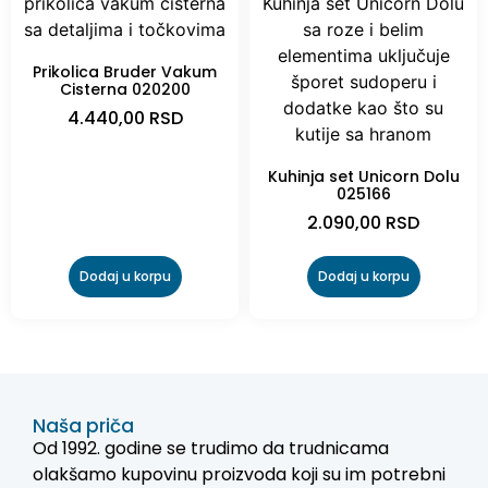
Prikolica Bruder Vakum
Cisterna 020200
4.440,00
RSD
Kuhinja set Unicorn Dolu
025166
2.090,00
RSD
Dodaj u korpu
Dodaj u korpu
Naša priča
Od 1992. godine se trudimo da trudnicama
olakšamo kupovinu proizvoda koji su im potrebni