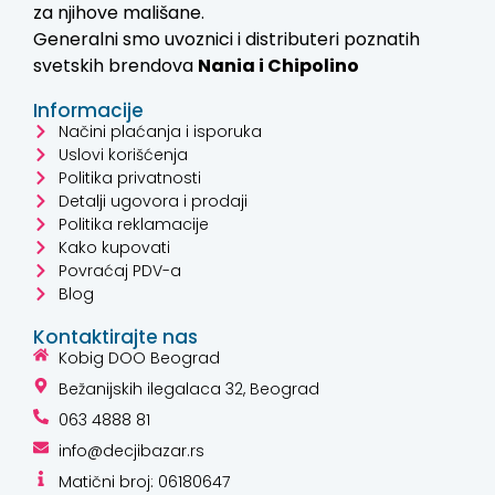
za njihove mališane.
Generalni smo uvoznici i distributeri poznatih
svetskih brendova
Nania i
Chipolino
Informacije
Načini plaćanja i isporuka
Uslovi korišćenja
Politika privatnosti
Detalji ugovora i prodaji
Politika reklamacije
Kako kupovati
Povraćaj PDV-a
Blog
Kontaktirajte nas
Kobig DOO Beograd
Bežanijskih ilegalaca 32, Beograd
063 4888 81
info@decjibazar.rs
Matični broj: 06180647