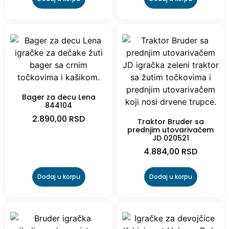
Dodaj u korpu
Dodaj u korpu
Bager za decu Lena
844104
2.890,00
RSD
Traktor Bruder sa
prednjim utovarivačem
JD 020521
4.884,00
RSD
Dodaj u korpu
Dodaj u korpu