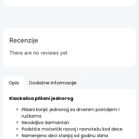
Recenzije
There are no reviews yet
Opis
Dodatne informacije
Klackalica plišani jednorog
Plišani konjić jednorog sa drvenim postoljem i
ručkama
Neodoljivo šarmantan
Podstiče motorički razvoj i ravnotežu kod dece
Namenjeno deci starijoj od godinu dana