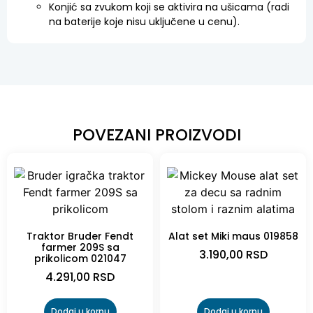
Konjić sa zvukom koji se aktivira na ušicama (radi
na baterije koje nisu uključene u cenu).
POVEZANI PROIZVODI
Traktor Bruder Fendt
Alat set Miki maus 019858
farmer 209S sa
3.190,00
RSD
prikolicom 021047
4.291,00
RSD