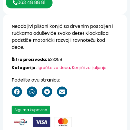
063 48 88 81
Neodoljivi plišani konjić sa drvenim postoljen i
ručkama oduševiće svako dete! Klackalica
podstiče motorički razvoj i ravnotežu kod
dece.
Šifra proizvoda:
533259
Kategorije:
Igračke za decu
,
Konjići za ljuljanje
Podelite ovu stranicu:
Sigurna kupovina