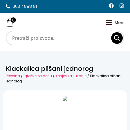
063 4888 81
0
Klackalica plišani jednorog
Početna
/
Igračke za decu
/
Konjići za ljuljanje
/ Klackalica plišani
jednorog