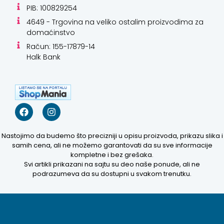
PIB: 100829254
4649 - Trgovina na veliko ostalim proizvodima za
domaćinstvo
Račun: 155-17879-14
Halk Bank
Nastojimo da budemo što precizniji u opisu proizvoda, prikazu slika i
samih cena, ali ne možemo garantovati da su sve informacije
kompletne i bez grešaka.
Svi artikli prikazani na sajtu su deo naše ponude, ali ne
podrazumeva da su dostupni u svakom trenutku.