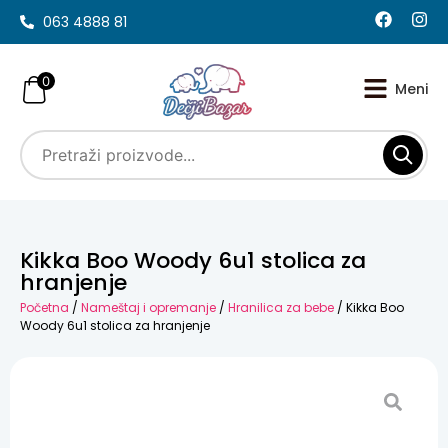
063 4888 81
0
Kikka Boo Woody 6u1 stolica za
hranjenje
Početna
/
Nameštaj i opremanje
/
Hranilica za bebe
/ Kikka Boo
Woody 6u1 stolica za hranjenje