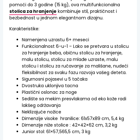
pomoći do 3 godine (15 kg), ova multifunkcionalna
stolica za hranjenje
kombinuje stil, praktičnost i
bezbednost u jednom elegantnom dizajnu.
Karakteristike:
Namenjena uzrastu 6+ meseci
Funkcionalnost 6-u-1 – Lako se pretvara u stolicu
za hranjenje beba, običnu stolicu za hranjenje,
malu stolicu, stolicu za mlađe uzraste, malu
stolicu i stolicu za ručavanje za mališane, nudeći
fleksibilnost za svaku fazu razvoja vašeg deteta.
Sigurnosni pojasevi u 5 tačaka
Dvostruka uklonjiva tacna
Plastični oslonac za noge
Sedište sa mekim presvlakama od eko kože radi
lakšeg održavanja
Neklizajuće nožice
Dimenzije visoke hranilice: 61x57x89 cm, 5,4 kg
Dimenzije niže stolice : 42×42×62 cm, 3,2 kg
Junior stol: 61×57,565,5 cm, 3 kg