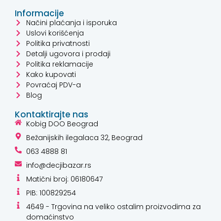
Informacije
Načini plaćanja i isporuka
Uslovi korišćenja
Politika privatnosti
Detalji ugovora i prodaji
Politika reklamacije
Kako kupovati
Povraćaj PDV-a
Blog
Kontaktirajte nas
Kobig DOO Beograd
Bežanijskih ilegalaca 32, Beograd
063 4888 81
info@decjibazar.rs
Matični broj: 06180647
PIB: 100829254
4649 - Trgovina na veliko ostalim proizvodima za
domaćinstvo