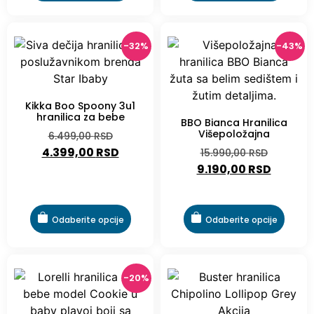
-32%
-43%
Kikka Boo Spoony 3u1
hranilica za bebe
BBO Bianca Hranilica
Višepoložajna
6.499,00
RSD
4.399,00
RSD
15.990,00
RSD
9.190,00
RSD
Odaberite opcije
Odaberite opcije
-20%