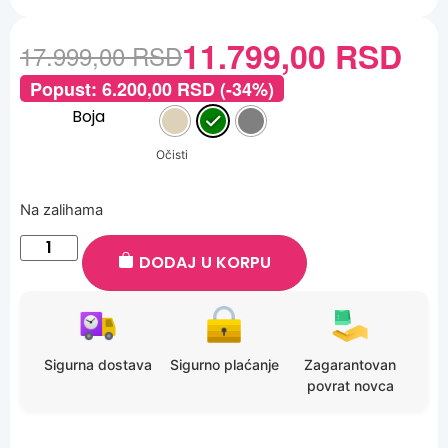
11.799,00
RSD
17.999,00
RSD
Popust:
6.200,00
RSD
(-34%)
Boja
Očisti
Na zalihama
DODAJ U KORPU
Sigurna dostava
Sigurno plaćanje
Zagarantovan
povrat novca