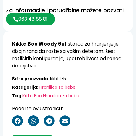
Za informacije i porudžbine možete pozvati
063 48 88 81
Kikka Boo Woody 6u1
stolica za hranjenje je
dizajnirana da raste sa vašim detetom, šest
različitih konfiguracija, upotrebljivost od ranog
detinjstva.
Šifra proizvoda:
kkb11175
Kategorija:
Hranilica za bebe
Tag
Kikka Boo Hranilica za bebe
Podelite ovu stranicu: