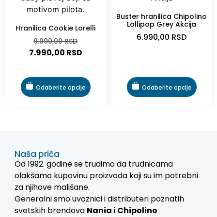
Buster hranilica Chipolino
Lollipop Grey Akcija
Hranilica Cookie Lorelli
6.990,00
RSD
9.990,00
RSD
7.990,00
RSD
Odaberite opcije
Odaberite opcije
Naša priča
Od 1992. godine se trudimo da trudnicama
olakšamo kupovinu proizvoda koji su im potrebni
za njihove mališane.
Generalni smo uvoznici i distributeri poznatih
svetskih brendova
Nania i
Chipolino