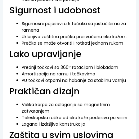
Sigurnost i udobnost
Sigurnosni pojasevi u 5 tačaka sa jastučićima za
ramena
Uklonjiva zaštitna prečka presvučena eko kožom
Prečka se može otvoriti i rotirati jednom rukom
Lako upravljanje
Prednji točkovi sa 360° rotacijom i blokadom
Amortizacija na ramu i točkovima
PU točkovi otporni na habanje za stabilnu vožnju
Praktičan dizajn
Velika korpa za odlaganje sa magnetnim
zatvaranjem
Teleskopska ručka od eko kože podesiva po visini
Lagana i izdržljiva konstrukcija
Zaštita u svim uslovima