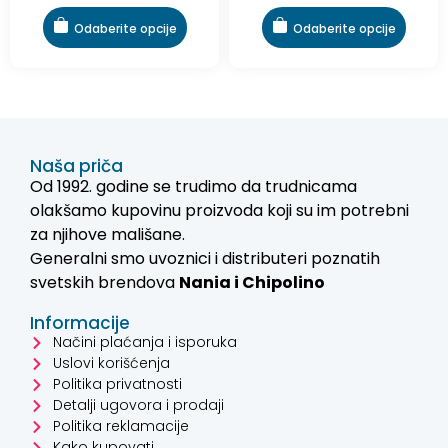
Odaberite opcije
Odaberite opcije
Naša priča
Od 1992. godine se trudimo da trudnicama
olakšamo kupovinu proizvoda koji su im potrebni
za njihove mališane.
Generalni smo uvoznici i distributeri poznatih
svetskih brendova
Nania i
Chipolino
Informacije
Načini plaćanja i isporuka
Uslovi korišćenja
Politika privatnosti
Detalji ugovora i prodaji
Politika reklamacije
Kako kupovati