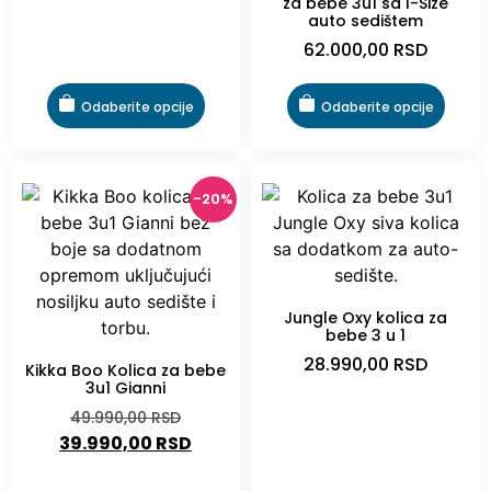
za bebe 3u1 sa I-Size
auto sedištem
62.000,00
RSD
Odaberite opcije
Odaberite opcije
-20%
Jungle Oxy kolica za
bebe 3 u 1
28.990,00
RSD
Kikka Boo Kolica za bebe
3u1 Gianni
49.990,00
RSD
39.990,00
RSD