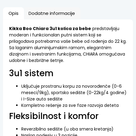
Opis
Dodatne informacije
Kikka Boo Chiara 3u1 kolica za bebe
predstavljaju
moderan i funkcionalan putni sistem koji se
prilagođava potrebama vaše bebe od rođenja do 22 kg.
Sa laganim aluminijumskim ramom, elegantnim
dizajnom i svestranim funkcijama, CHIARA omogućava
udobne i bezbrižne šetnje.
3u1 sistem
Uključuje prostranu korpu za novorođenče (0-6
meseci/9kg), sportsko sedište (0-22kg/4 godine)
i I-Size auto sedište
Kompletno rešenje za sve faze razvoja deteta
Fleksibilnost i komfor
Reverzibilno sedište (u oba smera kretanja)
Naslon podesiv u 3 pozicije