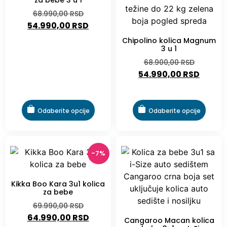
za bebe 3 u 1
68.990,00
RSD
54.990,00
RSD
Chipolino kolica Magnum
3 u 1
68.900,00
RSD
54.990,00
RSD
Odaberite opcije
Odaberite opcije
-7%
Kikka Boo Kara 3u1 kolica
za bebe
69.990,00
RSD
64.990,00
RSD
Cangaroo Macan kolica