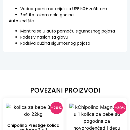
Vodootporni materijali sa UPF 50+ zaštitom
Zaštita tokom cele godine
Auto sedište
Montira se u auto pomoću sigurnosnog pojasa
Podesiv naslon za glavu
Podsiva dužina sigurnosnog pojasa
POVEZANI PROIZVODI
-20%
-20%
Chipolino Prestige kolica