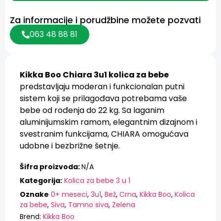
Za informacije i porudžbine možete pozvati
063 48 88 81
Kikka Boo Chiara 3u1 kolica za bebe
predstavljaju moderan i funkcionalan putni
sistem koji se prilagođava potrebama vaše
bebe od rođenja do 22 kg. Sa laganim
aluminijumskim ramom, elegantnim dizajnom i
svestranim funkcijama, CHIARA omogućava
udobne i bezbrižne šetnje.
Šifra proizvoda:
N/A
Kategorija:
Kolica za bebe 3 u 1
Oznake
0+ meseci
,
3u1
,
Bež
,
Crna
,
Kikka Boo
,
Kolica
za bebe
,
Siva
,
Tamno siva
,
Zelena
Brend:
Kikka Boo