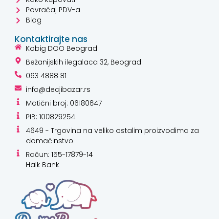
Povraćaj PDV-a
Blog
Kontaktirajte nas
Kobig DOO Beograd
Bežanijskih ilegalaca 32, Beograd
063 4888 81
info@decjibazar.rs
Matični broj: 06180647
PIB: 100829254
4649 - Trgovina na veliko ostalim proizvodima za
domaćinstvo
Račun: 155-17879-14
Halk Bank
Kako mogu da