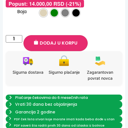
Popust:
14.000,00
RSD
(-21%)
Boja
DODAJ U KORPU
Sigurna dostava
Sigurno plaćanje
Zagarantovan
povrat novca
Plaćanje čekovima do 6 mesečnih rata
Vrati 30 dana bez objašnjenja
Garancija 2 godine
PDF ček lista stvari koje morate imati kada beba dođe u stan
PDF saveti šta raditi prvih 30 dana od izlaska iz bolnice