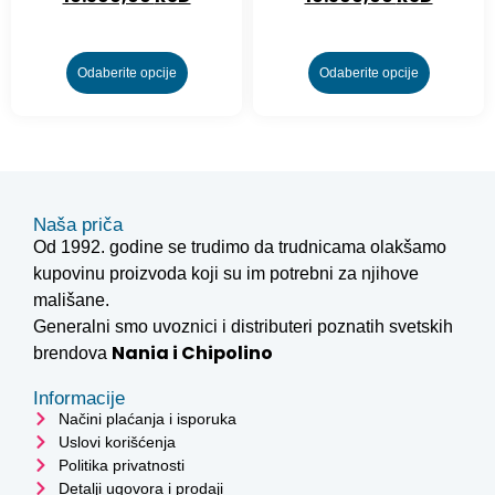
Odaberite opcije
Odaberite opcije
Naša priča
Od 1992. godine se trudimo da trudnicama olakšamo
kupovinu proizvoda koji su im potrebni za njihove
mališane.
Generalni smo uvoznici i distributeri poznatih svetskih
Nania i
Chipolino
brendova
Informacije
Načini plaćanja i isporuka
Uslovi korišćenja
Politika privatnosti
Detalji ugovora i prodaji