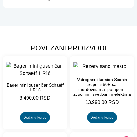
POVEZANI PROIZVODI
Vatrogasni kamion Scania
Super 560R sa
Bager mini guseničar Schaeff
merdevinama, pumpom,
HR16
zvučnim i svetlosnim efektima
3.490,00
RSD
13.990,00
RSD
Dodaj u korpu
Dodaj u korpu