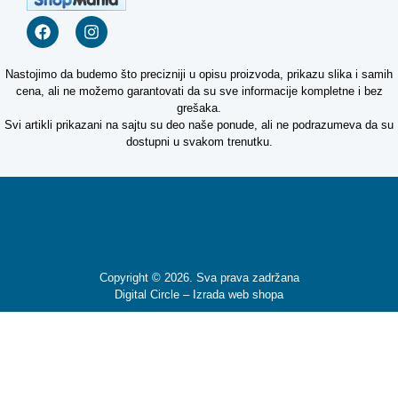
Nastojimo da budemo što precizniji u opisu proizvoda, prikazu slika i samih
cena, ali ne možemo garantovati da su sve informacije kompletne i bez
grešaka.
Svi artikli prikazani na sajtu su deo naše ponude, ali ne podrazumeva da su
dostupni u svakom trenutku.
Copyright © 2026. Sva prava zadržana
Digital Circle –
Izrada web shopa