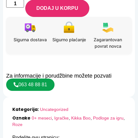
DODAJ U KORPU
Sigurna dostava
Sigurno plaćanje
Zagarantovan
povrat novca
Za informacije i porudžbine možete pozvati
063 48 88 81
Kategorija:
Uncategorized
Oznake
0+ meseci
,
Igračke
,
Kikka Boo
,
Podloge za igru
,
Roze
Podelite ovu stranicu: