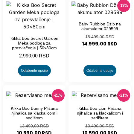
-19%
Baby Rubbion Džip na
akumulator 029599
18.499,00
RSD
Kikka Boo Secret Garden
14.999,00
RSD
Meka podloga za
presvlačenje | 50x80cm
2.990,00
RSD
Odaberite opcije
Odaberite opcije
-21%
-21%
Kikka Boo Bunny Plišana
Kikka Boo Lion Plišana
njihalica sa klackalicom i
njihalica sa klackalicom i
sedištem
sedištem
13.490,00
RSD
13.490,00
RSD
10.590,00
RSD
10.590,00
RSD