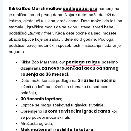
Kikka Boo Marshmallow
podloga za igru
namenjena
je mališanima od prvog dana. Najpre dete može da leži na
leđima, gledajući u luk sa igračkicama. Dete može i da leži na
stomaku, igračkice mogu da se skinu i stave ispred bebe,
podstičući
„tummy time“
.
Kada dete počne da sedi možete
ubaciti loptice koje će zabaviti dete do 3 godine. Podloga
podstiče razvoj motoričkih sposobnosti – istezanje i udaranje
nogama.
podloga za igru
Kikka Boo Marshmallow
posebno
za novorođenčad i decu od samog
dizajnirana
rođenja do 36 meseci
;
3 različita načina
Dete može koristiti podlogu na
:
ležeći na leđima, ležeći na stomaku i u sedećem
položaju;
30 šarenih loptica
;
Loptice se mogu spakovati u glavicu životinje;
lukom sa visećim igračkicama
Opremljeno
koji
se po potrebi može skinuti;
Mrežasta ograda;
Mek materijal i različite teksture.