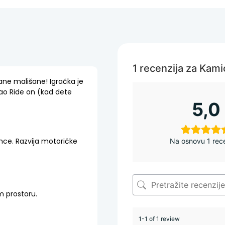
1 recenzija za
Kami
ane mališane! Igračka je
kao Ride on (kad dete
5,0
ince.
Razvija motoričke
Na osnovu 1 rece
m prostoru.
1-1 of 1 review