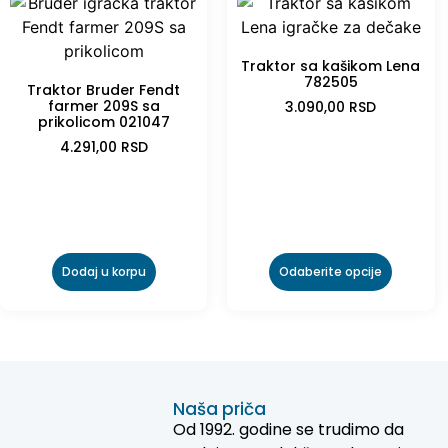
Traktor sa kašikom Lena
782505
Traktor Bruder Fendt
farmer 209S sa
3.090,00
RSD
prikolicom 021047
4.291,00
RSD
Dodaj u korpu
Odaberite opcije
Naša priča
Od 1992. godine se trudimo da