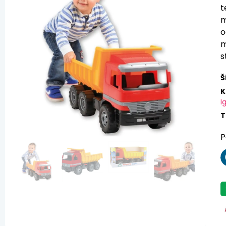
t
m
o
m
s
Š
K
I
T
P