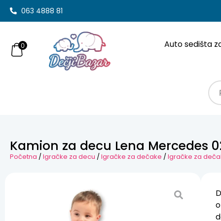
063 4888 81
Auto sedišta z
0
Kamion za decu Lena Mercedes 0
Početna
/
Igračke za decu
/
Igračke za dečake
/
Igračke za deča
D
o
d