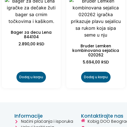
Bager za decu Lena
844104
2.890,00
RSD
Bruder Lemken
kombinovana sejačica
020262
5.694,00
RSD
Dodaj u korpu
Dodaj u korpu
Informacije
Kontaktirajte nas
Načini plaćanja i isporuka
Kobig DOO Beogra