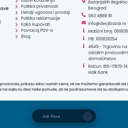
Uslovi korišćenja
Bežanijskih ilegalac
Politika privatnosti
hove
Beograd
Detalji ugovora i prodaji
063 4888 81
Politika reklamacije
i
info@decjibazar.rs
Kako kupovati
Povraćaj PDV-a
Matični broj: 06180
Blog
PIB: 100829254
4649 - Trgovina na 
ostalim proizvodim
domaćinstvo
Račun: 155-17879-14
Halk Bank
proizvoda, prikazu slika i samih cena, ali ne možemo garantovati da
zani na sajtu su deo naše ponude, ali ne podrazumeva da su dostupni 
Ask Niwa