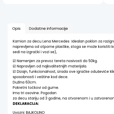
Opis
Dodatne informacije
Kamion za decu Lena Mercedes
Idealan poklon za razigr
naprevljena od otporne plastike, stoga se može koristiti 
sedi na izgrački i vozi se),
☑️
Namenjen za prevoz tereta nosivosti do 50kg.
☑️
Napravljen od najkvalitetnijih materijala.
☑️
Dizajn, funkcionalnost, izrada ove igračke oduševiće kl
sposobnosti i veštine kod dece.
Dužina 63cm.
Pokretni točkovi od gume.
Ima tri osovine. Pogodan
za decu stariju od 3 godine, na otvorenom i u zatvoreno
DEKLARACIJA:
Uvozni: BAJKOLINO