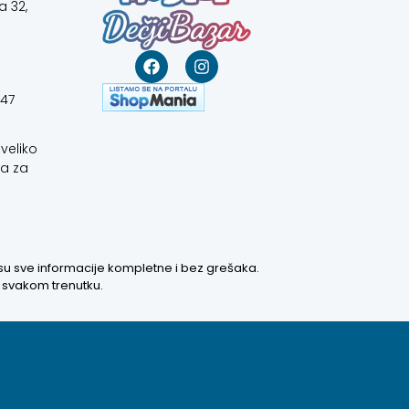
a 32,
647
veliko
a za
 su sve informacije kompletne i bez grešaka.
u svakom trenutku.