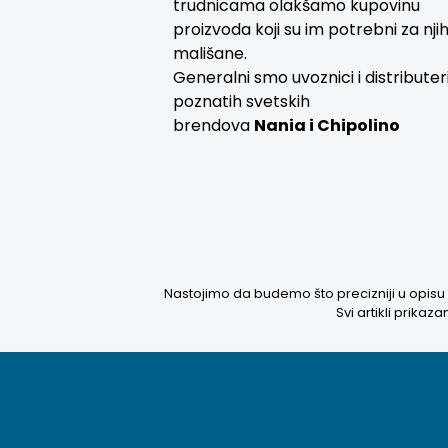
trudnicama olakšamo kupovinu
proizvoda koji su im potrebni za nji
mališane.
Generalni smo uvoznici i distributer
poznatih svetskih
brendova
Nania i
Chipolino
Nastojimo da budemo što precizniji u opisu 
Svi artikli prika