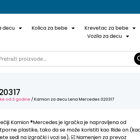
a decu
Kolica za bebe
Krevetac za bebe
Vozila za decu
20317
ke od 3 godine
/ Kamion za decu Lena Mercedes 020317
ečiji Kamion ®Mercedes je Igračka je napravljena od
tporne plastike, tako da se može koristiti kao Ride on (ka
ete sedi na izgrački i vozi se), ☑️ Namenjen za prevoz