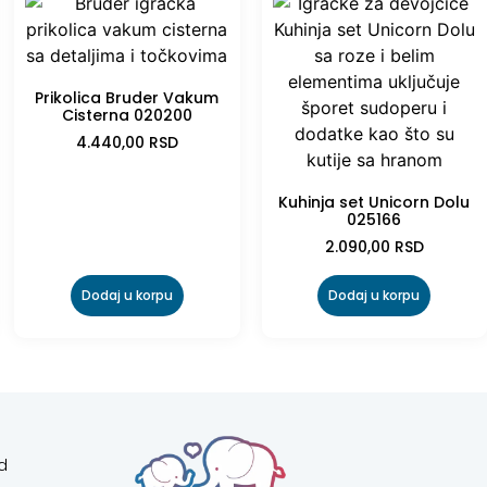
Prikolica Bruder Vakum
Cisterna 020200
4.440,00
RSD
Kuhinja set Unicorn Dolu
025166
2.090,00
RSD
Dodaj u korpu
Dodaj u korpu
d