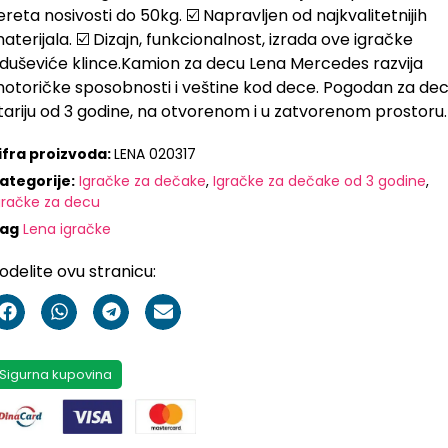
ereta nosivosti do 50kg. ☑️ Napravljen od najkvalitetnijih
aterijala. ☑️ Dizajn, funkcionalnost, izrada ove igračke
duševiće klince.Kamion za decu Lena Mercedes razvija
otoričke sposobnosti i veštine kod dece. Pogodan za de
tariju od 3 godine, na otvorenom i u zatvorenom prostoru.
ifra proizvoda:
LENA 020317
ategorije:
Igračke za dečake
,
Igračke za dečake od 3 godine
,
gračke za decu
ag
Lena igračke
odelite ovu stranicu:
Sigurna kupovina