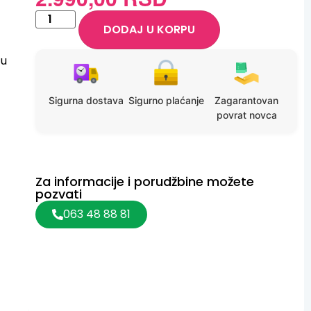
ocene kupca
DODAJ U KORPU
cu
Sigurna dostava
Sigurno plaćanje
Zagarantovan
povrat novca
Za informacije i porudžbine možete
pozvati
063 48 88 81