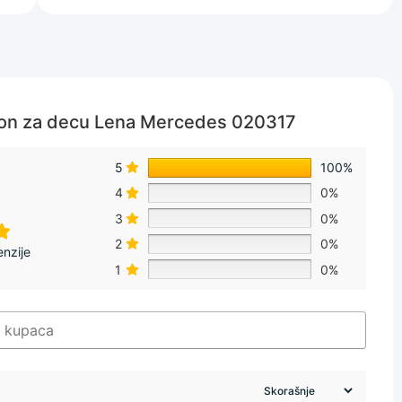
on za decu Lena Mercedes 020317
5
100%
4
0%
3
0%
2
0%
nzije
1
0%