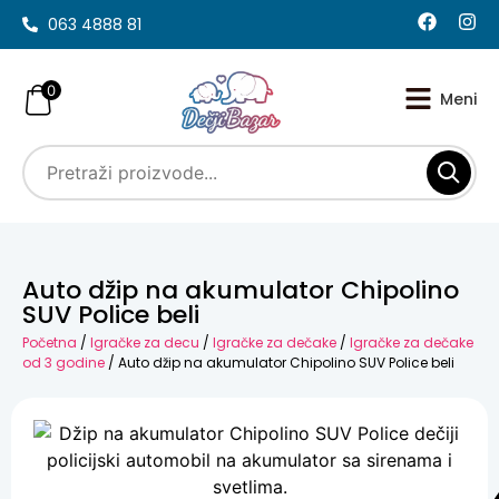
063 4888 81
0
Auto džip na akumulator Chipolino
SUV Police beli
Početna
/
Igračke za decu
/
Igračke za dečake
/
Igračke za dečake
od 3 godine
/ Auto džip na akumulator Chipolino SUV Police beli