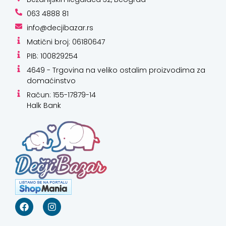
063 4888 81
info@decjibazar.rs
Matični broj: 06180647
PIB: 100829254
4649 - Trgovina na veliko ostalim proizvodima za
domaćinstvo
Račun: 155-17879-14
Halk Bank