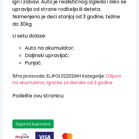
igri i zabavi. Auto je realističnog izgleda i lako se
upravlja od strane roditelja ili deteta.
Namenjeno je deci starijoj od 3 godine, težine
do 30kg.
U setu dolaze:
Auto na akumulator;
Daljinski upravljač;
Punjač.
Šifra proizvoda:
ELJPOL02202WH
Kategorije:
Džipovi
na akumulator
,
Igračke za dečake od 3 godine
Podelite ovu stranicu:
Sigurna kupovina