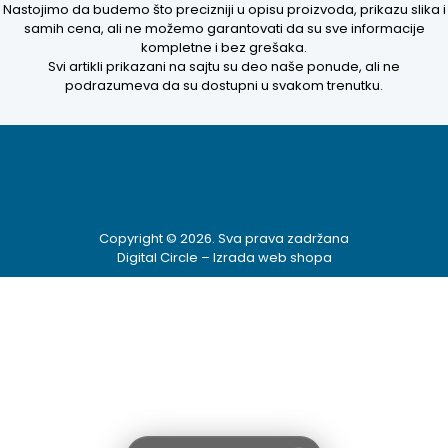
Nastojimo da budemo što precizniji u opisu proizvoda, prikazu slika i
samih cena, ali ne možemo garantovati da su sve informacije
kompletne i bez grešaka.
Svi artikli prikazani na sajtu su deo naše ponude, ali ne
podrazumeva da su dostupni u svakom trenutku.
Copyright © 2026. Sva prava zadržana
Digital Circle –
Izrada web shopa
Kako mogu da
pomognem?
Zdravo! Ja sam
Niwa Ai
Asistent. Pitajte
me šta god o