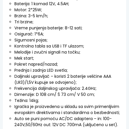
Baterija: 1 komad 12V, 4.5AH;
Motor: 2*25W;
Brzina: 3-5 km/h;
Tri brzine;
Vreme punjenja baterije: 8-12 sati;
Osigurač: 1*6A;
Sigurnosni pojas;
Kontrolna tabla sa USB i TF ulazom;
Melodije i zvučni signali na točku;
Mek start;
Pokret napred/nazad;
Prednja i zadnja LED svetla;
Daljinski upravljač – koristi 2 baterije veličine AAA
(LR3)/1,5V kupuje se odvojeno);
Frekvencija daljinskog upravljača: 2.4GHz;
Dimenzije: D 108 cm/ Š 73 cm/ V 50 cm;
Težina: 14kg;
Igračka je proizvedena u skladu sa svim primenljivim
evropskim direktivama i standardima o bezbednosti;
Auto se puni pomoću AC/DC adaptera – in: 100-
240V,50/60Hz out: 12V DC 700mA (uključeno u set).