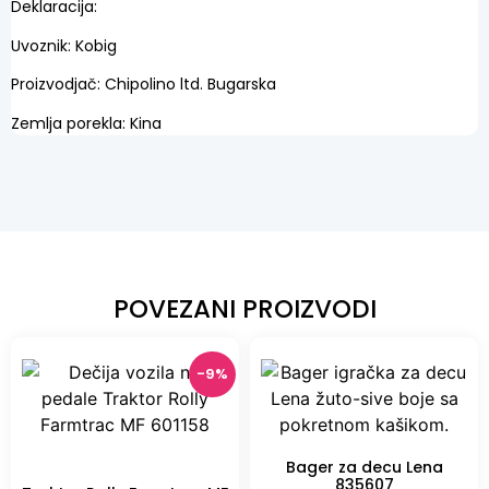
Deklaracija:
Uvoznik: Kobig
Proizvodjač: Chipolino ltd. Bugarska
Zemlja porekla: Kina
POVEZANI PROIZVODI
-9%
Bager za decu Lena
-9%
835607