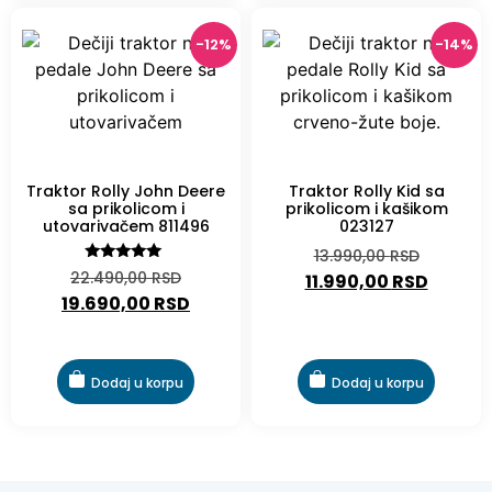
-12%
-14%
-12%
-14%
Traktor Rolly John Deere
Traktor Rolly Kid sa
sa prikolicom i
prikolicom i kašikom
utovarivačem 811496
023127
13.990,00
RSD
Ocenjeno
22.490,00
RSD
11.990,00
RSD
sa
19.690,00
RSD
5.00
od 5
Dodaj u korpu
Dodaj u korpu