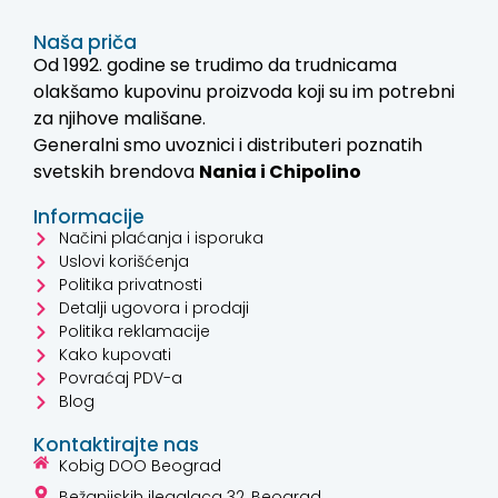
Naša priča
Od 1992. godine se trudimo da trudnicama
olakšamo kupovinu proizvoda koji su im potrebni
za njihove mališane.
Generalni smo uvoznici i distributeri poznatih
svetskih brendova
Nania i
Chipolino
Informacije
Načini plaćanja i isporuka
Uslovi korišćenja
Politika privatnosti
Detalji ugovora i prodaji
Politika reklamacije
Kako kupovati
Povraćaj PDV-a
Blog
Kontaktirajte nas
Kobig DOO Beograd
Bežanijskih ilegalaca 32, Beograd