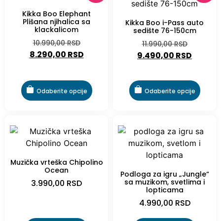
Kikka Boo Elephant
Plišana njihalica sa
Kikka Boo i-Pass auto
klackalicom
sedište 76-150cm
10.990,00
RSD
11.990,00
RSD
8.290,00
RSD
9.490,00
RSD
Odaberite opcije
Odaberite opcije
Muzička vrteška Chipolino
Ocean
Podloga za igru „Jungle“
sa muzikom, svetlima i
3.990,00
RSD
lopticama
4.990,00
RSD