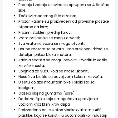
Prednje i zadnje osovine sa oprugom sa 4 čelične
žice;
Točkovi modernog SUV dizajna;
Prozori kabine su proizvedeni od providne plastike
otporne na lom;
Prozirni stakleni prednji farovi;
Vrata prtljažnika se mogu otvoriti;
Sva vrata na vozilu se mogu otvoriti;
Hauba motora se otvara i ima preklopni držač za
detaljan prikaz bloka motora;
Zadnja sedišta se mogu odvojiti i izvaditi iz vozila
za više mesta;
Spojnica za vuču koja se može ukloniti;
Nosač za bicikle sa odvojivom kukom za vuču;
U setu dolaze mountain bike i biciklista sa
kacigom;
Gazeći sloj na gumama (šare);
Dodatna šipka koja omogućava upravljanje
vozilom kroz klizni krov džipa;
Proizvedeno od izuzetno visokokvalitetne ABS
plastike, koja se koristi i u automobilskoj industriji;