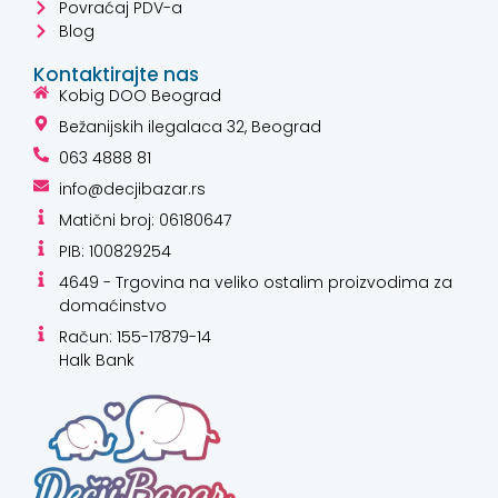
Povraćaj PDV-a
Blog
Kontaktirajte nas
Kobig DOO Beograd
Bežanijskih ilegalaca 32, Beograd
063 4888 81
info@decjibazar.rs
Matični broj: 06180647
PIB: 100829254
4649 - Trgovina na veliko ostalim proizvodima za
domaćinstvo
Račun: 155-17879-14
Halk Bank