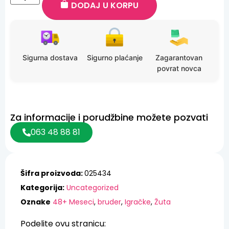
DODAJ U KORPU
Sigurna dostava
Sigurno plaćanje
Zagarantovan
povrat novca
Za informacije i porudžbine možete pozvati
063 48 88 81
Šifra proizvoda:
025434
Kategorija:
Uncategorized
Oznake
48+ Meseci
,
bruder
,
Igračke
,
Žuta
Podelite ovu stranicu: