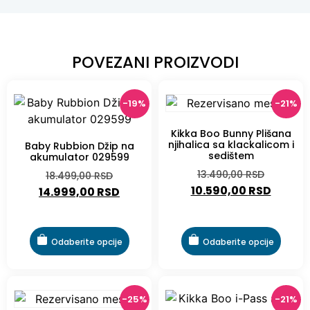
POVEZANI PROIZVODI
-19%
-21%
Kikka Boo Bunny Plišana
njihalica sa klackalicom i
Baby Rubbion Džip na
sedištem
akumulator 029599
13.490,00
RSD
18.499,00
RSD
10.590,00
RSD
14.999,00
RSD
Odaberite opcije
Odaberite opcije
-25%
-21%