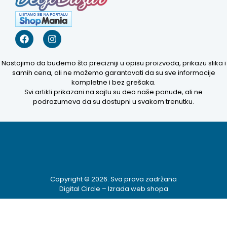
Nastojimo da budemo što precizniji u opisu proizvoda, prikazu slika i
samih cena, ali ne možemo garantovati da su sve informacije
kompletne i bez grešaka.
Svi artikli prikazani na sajtu su deo naše ponude, ali ne
podrazumeva da su dostupni u svakom trenutku.
Kako mogu da
pomognem?
Zdravo! Ja sam
Niwa Ai
Copyright © 2026. Sva prava zadržana
Asistent. Pitajte
Digital Circle –
Izrada web shopa
me šta god o
ovom sajtu ili
recite mi kako
mogu da