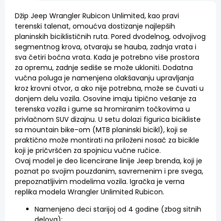
Džip Jeep Wrangler Rubicon Unlimited, kao pravi
terenski talenat, omoućva dostizanje najlepših
planinskih biciklističnih ruta. Pored dvodelnog, odvojivog
segmentnog krova, otvaraju se hauba, zadnja vrata i
sva četiri bočna vrata. Kada je potrebno više prostora
za opremu, zadnje sediše se može ukloniti. Dodatna
vučna poluga je namenjena olakšavanju upravljanja
kroz krovni otvor, a ako nije potrebna, može se čuvati u
donjem delu vozila. Osovine imaju tipično vešanje za
terenska vozila i gume sa hromiranim točkovima u
privlačnom SUV dizajnu. U setu dolazi figurica bicikliste
sa mountain bike-om (MTB planinski bicikl), koji se
praktično može montirati na priloženi nosač za bicikle
koji je pričvršćen za spojnicu vučne ručice.
Ovaj model je deo licencirane linije Jeep brenda, koji je
poznat po svojim pouzdanim, savremenim i pre svega,
prepoznatljivim modelima vozila. Igračka je verna
replika modela Wrangler Unlimited Rubicon.
Namenjeno deci starijoj od 4 godine (zbog sitnih
delova);