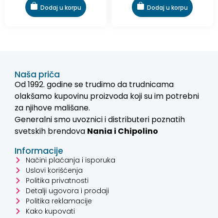
Dodaj u korpu
Dodaj u korpu
Naša priča
Od 1992. godine se trudimo da trudnicama
olakšamo kupovinu proizvoda koji su im potrebni
za njihove mališane.
Generalni smo uvoznici i distributeri poznatih
svetskih brendova
Nania i
Chipolino
Informacije
Načini plaćanja i isporuka
Uslovi korišćenja
Politika privatnosti
Detalji ugovora i prodaji
Politika reklamacije
Kako kupovati