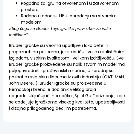
Pogodno za igru na otvorenom i u zatvorenom
prostoru;
Rađeno u odnosu 1:16 u poređenju sa stvarnim
modelom.
Zbog čega su Bruder Toys igračke pravi izbor za vaše
mališane?
Bruder igračke su veoma upadljive i lako ćete ih
prepoznati na policama, jer se ističu svojim realističnim
izgledom, visokim kvalitetom i velikom izdržljivošću. Sve
Bruder igračke proizvedene su nalik stvarnim modelima
poljoprivrednih i građevinskih mašina, u saradnji sa
poznatim svetskim liderima iz ovih industrija (CAT, MAN,
John Deere…). Bruder igračke su proizvedene u
Nemačkoj i brend je dobitinik velikog broja
nagrada,
uključujući nemačko „Spiel Gut“ priznanje, koje
se dodeljuje igračkama visokog kvaliteta, upotrebljivosti
i dizajna prilagođenog dečijim potrebema.