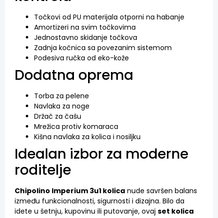
Točkovi od PU materijala otporni na habanje
Amortizeri na svim točkovima
Jednostavno skidanje točkova
Zadnja kočnica sa povezanim sistemom
Podesiva ručka od eko-kože
Dodatna oprema
Torba za pelene
Navlaka za noge
Držač za čašu
Mrežica protiv komaraca
Kišna navlaka za kolica i nosiljku
Idealan izbor za moderne
roditelje
Chipolino Imperium 3u1 kolica
nude savršen balans
između funkcionalnosti, sigurnosti i dizajna. Bilo da
idete u šetnju, kupovinu ili putovanje, ovaj
set kolica