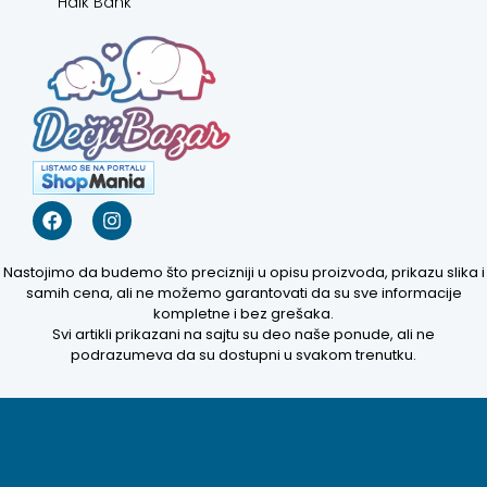
Halk Bank
Nastojimo da budemo što precizniji u opisu proizvoda, prikazu slika i
samih cena, ali ne možemo garantovati da su sve informacije
kompletne i bez grešaka.
Svi artikli prikazani na sajtu su deo naše ponude, ali ne
podrazumeva da su dostupni u svakom trenutku.