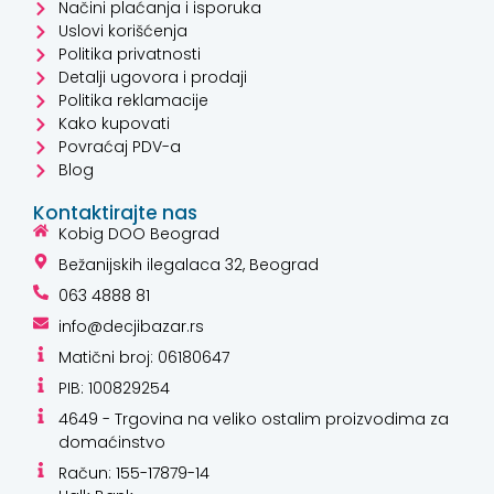
Načini plaćanja i isporuka
Uslovi korišćenja
Politika privatnosti
Detalji ugovora i prodaji
Politika reklamacije
Kako kupovati
Povraćaj PDV-a
Blog
Kontaktirajte nas
Kobig DOO Beograd
Bežanijskih ilegalaca 32, Beograd
063 4888 81
info@decjibazar.rs
Matični broj: 06180647
PIB: 100829254
4649 - Trgovina na veliko ostalim proizvodima za
domaćinstvo
Račun: 155-17879-14