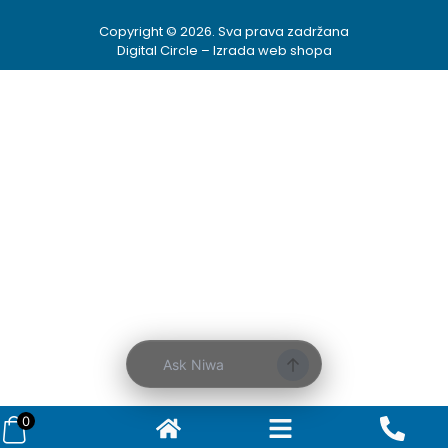
Copyright © 2026. Sva prava zadržana
Digital Circle –
Izrada web shopa
Kako mogu da
pomognem?
Zdravo! Ja sam
Niwa Ai
Asistent. Pitajte
me šta god o
ovom sajtu ili
recite mi kako
mogu da
pomognem.
11:38 AM
Prikaži najprodavanije
Ask Niwa
Prikaži najnovije
0