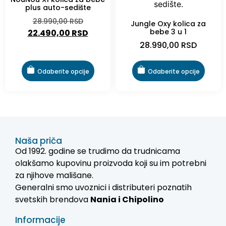
plus auto-sedište
28.990,00
RSD
Jungle Oxy kolica za
bebe 3 u 1
22.490,00
RSD
28.990,00
RSD
Odaberite opcije
Odaberite opcije
Naša priča
Od 1992. godine se trudimo da trudnicama
olakšamo kupovinu proizvoda koji su im potrebni
za njihove mališane.
Generalni smo uvoznici i distributeri poznatih
svetskih brendova
Nania i
Chipolino
Informacije