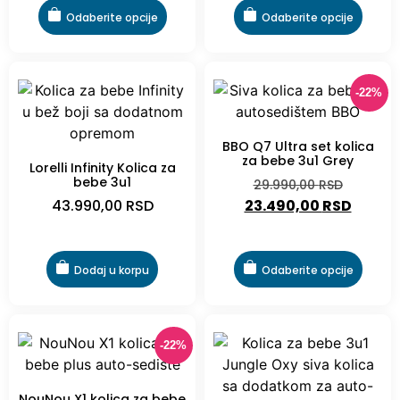
Odaberite opcije
Odaberite opcije
-22%
BBO Q7 Ultra set kolica
za bebe 3u1 Grey
Lorelli Infinity Kolica za
bebe 3u1
29.990,00
RSD
43.990,00
RSD
23.490,00
RSD
Dodaj u korpu
Odaberite opcije
-22%
NouNou X1 kolica za bebe