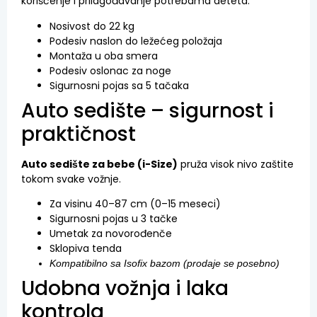
korišćenje i prilagođavanje potrebama deteta.
Nosivost do 22 kg
Podesiv naslon do ležećeg položaja
Montaža u oba smera
Podesiv oslonac za noge
Sigurnosni pojas sa 5 tačaka
Auto sedište – sigurnost i
praktičnost
Auto sedište za bebe (i-Size)
pruža visok nivo zaštite
tokom svake vožnje.
Za visinu 40–87 cm (0–15 meseci)
Sigurnosni pojas u 3 tačke
Umetak za novorođenče
Sklopiva tenda
Kompatibilno sa Isofix bazom (prodaje se posebno)
Udobna vožnja i laka
kontrola