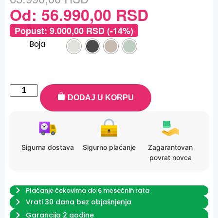
Od:
56.990,00
RSD
Popust:
9.000,00
RSD
(-14%)
Boja
DODAJ U KORPU
Sigurna dostava
Sigurno plaćanje
Zagarantovan
povrat novca
Plaćanje čekovima do 6 mesečnih rata
Vrati 30 dana bez objašnjenja
Garancija 2 godine