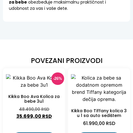
za bebe
obezbeđuje maksimalnu praktičnost i
udobnost za vas i vaše dete.
POVEZANI PROIZVODI
-26%
Kikka Boo Ava Kolica za
bebe 3u1
48.490,00
RSD
Kikka Boo Tiffany kolica 3
u 1 sa auto sedištem
35.699,00
RSD
61.990,00
RSD