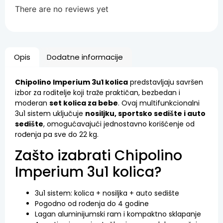
There are no reviews yet
Opis
Dodatne informacije
Chipolino Imperium 3u1 kolica
predstavljaju savršen
izbor za roditelje koji traže praktičan, bezbedan i
moderan
set kolica za bebe
. Ovaj multifunkcionalni
3u1 sistem uključuje
nosiljku, sportsko sedište i auto
sedište
, omogućavajući jednostavno korišćenje od
rođenja pa sve do 22 kg.
Zašto izabrati Chipolino
Imperium 3u1 kolica?
3u1 sistem: kolica + nosiljka + auto sedište
Pogodno od rođenja do 4 godine
Lagan aluminijumski ram i kompaktno sklapanje