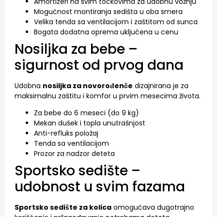
Amortizeri na svim točkovima za udobnu vožnju
Mogućnost montiranja sedišta u oba smera
Velika tenda sa ventilacijom i zaštitom od sunca
Bogata dodatna oprema uključena u cenu
Nosiljka za bebe –
sigurnost od prvog dana
Udobna
nosiljka za novorođenče
dizajnirana je za
maksimalnu zaštitu i komfor u prvim mesecima života.
Za bebe do 6 meseci (do 9 kg)
Mekan dušek i topla unutrašnjost
Anti-refluks položaj
Tenda sa ventilacijom
Prozor za nadzor deteta
Sportsko sedište –
udobnost u svim fazama
Sportsko sedište za kolica
omogućava dugotrajno