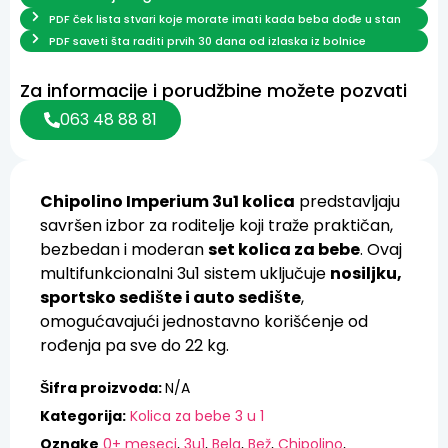
PDF ček lista stvari koje morate imati kada beba dođe u stan
PDF saveti šta raditi prvih 30 dana od izlaska iz bolnice
Za informacije i porudžbine možete pozvati
063 48 88 81
Chipolino Imperium 3u1 kolica
predstavljaju
savršen izbor za roditelje koji traže praktičan,
bezbedan i moderan
set kolica za bebe
. Ovaj
multifunkcionalni 3u1 sistem uključuje
nosiljku,
sportsko sedište i auto sedište
,
omogućavajući jednostavno korišćenje od
rođenja pa sve do 22 kg.
Šifra proizvoda:
N/A
Kategorija:
Kolica za bebe 3 u 1
Oznake
0+ meseci
,
3u1
,
Bela
,
Bež
,
Chipolino
,