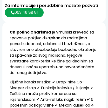
Za informacije i porudžbine možete pozvati
063 48 88 81
Chipolino Charisma
je
vrhunski
krevetić
za
spavanje
pažljivo
dizajniran
da
roditeljima
ponudi
udobnost
,
udobnost
i
bezbrižnost
,
a
istovremeno obezbeđuje
bezbedno
okruženje
za
spavanje
za
svog
mališana
.
Njegove
svestrane
karakteristike
čine
ga
idealnim
za
dnevnu
i
noćnu
upotrebu
,
od
novorođenčeta
do
ranog
detinjstva
.
Ključne
karakteristike
:
✔
Drop
–
side
Co
–
Sleeper
d
izajn
✔
Funkcija
kolevke
/
ljuljanja
✔
Zaštitna
mreža
protiv
komaraca
sa
rajsferšlusom
✔
Anti
–
refluks
nagib
režim
✔
6
podesivih
pozicija
visine
✔
Mekani
dušek
od
4