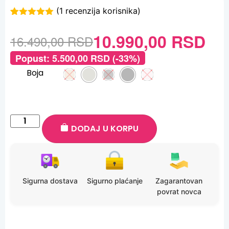
(
1
recenzija korisnika)
Ocenjeno
1
5.00
od 5
10.990,00
RSD
16.490,00
RSD
na osnovu
ocene kupca
Popust:
5.500,00
RSD
(-33%)
Boja
DODAJ U KORPU
Sigurna dostava
Sigurno plaćanje
Zagarantovan
povrat novca