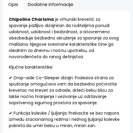
Opis
Dodatne informacije
Chipolino Charisma
je
vrhunski
krevetić
za
spavanje
pažljivo
dizajniran
da
roditeljima
ponudi
udobnost
,
udobnost
i
bezbrižnost
,
a
istovremeno
obezbeđuje
bezbedno
okruženje
za
spavanje
za
svog
mališana
.
Njegove
svestrane
karakteristike
čine
ga
idealnim
za
dnevnu
i
noćnu
upotrebu
,
od
novorođenčeta
do
ranog
detinjstva
.
Ključne
karakteristike
:
✔
Drop
–
side
Co
–
Sleeper
d
izajn:
P
odesiva
strana
za
spuštanje
omogućava
vam
da
bezbedno
pričvrstite
krevetac
na
krevet
za
odrasle
,
držeći
bebu
blizu
za
lakše
noćno
hranjenje
i
vezivanje
uz
održavanje
sopstvenog
sigurnog
prostora
za
spavanje
.
✔
Funkcija
kolevke
/
ljuljanja:
Prebacite
se
bez
napora
između
stacionarnog
režima
i
nežnog
ljuljanja
kolevke
pokreta
da
umiri
bebu
u
miran
,
miran
san
.