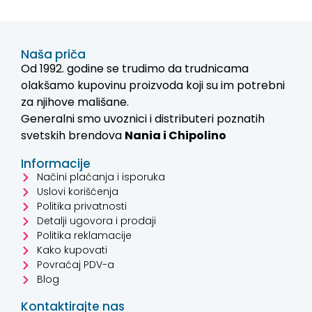
Naša priča
Od 1992. godine se trudimo da trudnicama
olakšamo kupovinu proizvoda koji su im potrebni
za njihove mališane.
Generalni smo uvoznici i distributeri poznatih
svetskih brendova
Nania i
Chipolino
Informacije
Načini plaćanja i isporuka
Uslovi korišćenja
Politika privatnosti
Detalji ugovora i prodaji
Politika reklamacije
Kako kupovati
Povraćaj PDV-a
Blog
Kontaktirajte nas