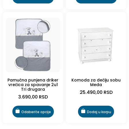
Pamučna punjena driker
Komoda za dečiju sobu
vrećica za spavanje 2u1
Meda
Tri drugara
25.490,00
RSD
3.690,00
RSD
Odaberite opcije
Dodaj u korpu