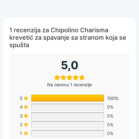
1 recenzija za
Chipolino Charisma
krevetić za spavanje sa stranom koja se
spušta
5,0
Na osnovu 1 recenzije
5
100%
4
0%
3
0%
2
0%
1
0%