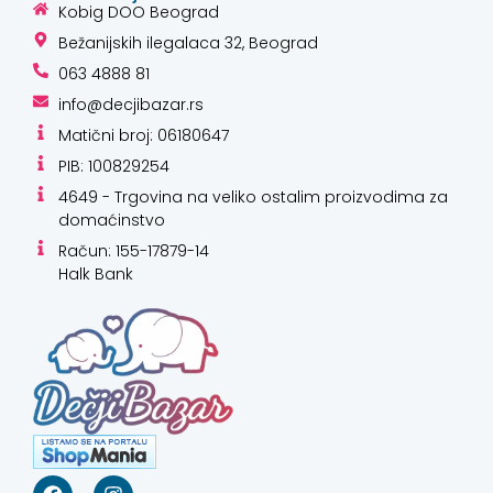
Kobig DOO Beograd
Bežanijskih ilegalaca 32, Beograd
063 4888 81
info@decjibazar.rs
Matični broj: 06180647
PIB: 100829254
4649 - Trgovina na veliko ostalim proizvodima za
domaćinstvo
Račun: 155-17879-14
Halk Bank
Kako mogu da
pomognem?
Zdravo! Ja sam
Niwa Ai
Asistent. Pitajte