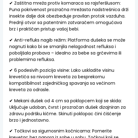
✔
Zaštitna
mreža
protiv
komaraca
sa
rajsferšlusom:
Puna
pokrivenost
prozračna
mrežasta
nadstrešnica
drži
insekte
dalje
dok
obezbeđuje
pravilan
protok
vazduha
.
Prednji
otvor
sa
patentnim
zatvaračem
omogućava
brz
i
praktičan
pristup
vašoj
bebi
.
✔
Anti
–
refluks
nagib
režim:
Platforma
dušeka
se
može
nagnuti
kako
bi
se
smanjila
nelagodnost
refluksa
i
poboljšala
probava
–
idealno
za
bebe
sa
grčevima
ili
problemima
refluksa
.
✔
6
podesivih
pozicija
visine:
Lako
uskladite
visinu
krevetića
sa
nivoom
kreveta
za
besprekornu
kompatibilnost
zajedničkog
spavanja
sa
većinom
kreveta
za
odrasle
.
✔
Mekani
dušek
od
4
cm
sa
poklopcem
koji
se
skida:
Uključuje
udoban
,
čvrst
i
prozračan
dušek
dizajniran
za
zdravu
podršku
kičme
.
Skinuti
poklopac
čini
čišćenje
brzo
i
jednostavno
.
✔
Točkovi
sa
sigurnosnim
kočnicama:
Pomerite
krevetac
bez
napora
iz
sobe
u
sobu
.
Točkovi
koji
se