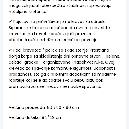
mogu zaključati
obezbeđuju
stabilnost
i
sprečavaju
neželjeno
kretanje
.
✔
Pojasevi
za
pričvršćivanje
na
krevet
za
odrasle:
Sigurnosne
trake
su
uključene
da
čvrsto
pričvrstite
krevetac
na
krevet
,
sprečavajući
praznine
i
obezbeđujući
bezbrižno
zajedničko
spavanje
.
✔
Pod
–
krevetac
/ polica za skladištenje
:
Prostrana
donja
korpa
za
skladištenje
drži
osnovne
stvari
–
pelene
,
ćebad
,
igračke
–
organizovane
i
nadohvat
ruke
.
Ovaj
krevetić
za
spavanje
kombinuje
sigurnost
,
udobnost
i
praktičnost
,
što
ga
čini
bitnim
dodatkom
za
moderne
roditelje
koji
žele
da
zadrže
svoju
bebu
blizu
dok
promovišu
zdrave
,
nezavisne
navike
spavanja
.
Veličina
proizvoda
:
80
x
50
x
90
cm
Veličina
dušeka
:
84
/
49
cm