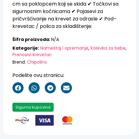
cm
sa
poklopcem
koji
se
skida
✔
Točkovi
sa
sigurnosnim
kočnicama
✔
Pojasevi
za
pričvršćivanje
na
krevet
za
odrasle
✔
Pod
–
krevetac
/ polica za skladištenje
:
Šifra proizvoda:
N/A
Kategorije:
Nameštaj i opremanje
,
Kolevka za bebe
,
Prenosivi krevetac
Brend:
Chipolino
Podelite ovu stranicu:
Sigurna kupovina