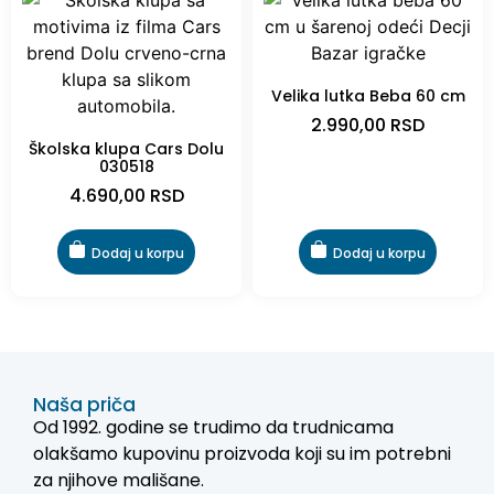
Velika lutka Beba 60 cm
2.990,00
RSD
Školska klupa Cars Dolu
030518
4.690,00
RSD
Dodaj u korpu
Dodaj u korpu
Naša priča
Od 1992. godine se trudimo da trudnicama
olakšamo kupovinu proizvoda koji su im potrebni
za njihove mališane.