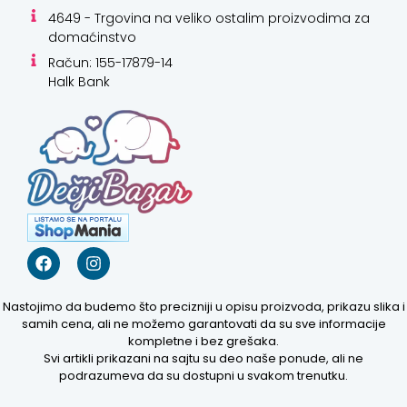
4649 - Trgovina na veliko ostalim proizvodima za
domaćinstvo
Račun: 155-17879-14
Halk Bank
Nastojimo da budemo što precizniji u opisu proizvoda, prikazu slika i
samih cena, ali ne možemo garantovati da su sve informacije
kompletne i bez grešaka.
Svi artikli prikazani na sajtu su deo naše ponude, ali ne
Kako mogu da
podrazumeva da su dostupni u svakom trenutku.
pomognem?