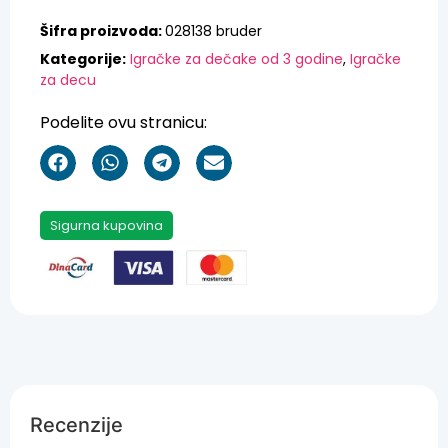
Šifra proizvoda:
028138 bruder
Kategorije:
Igračke za dečake od 3 godine
,
Igračke
za decu
Podelite ovu stranicu:
Sigurna kupovina
Recenzije