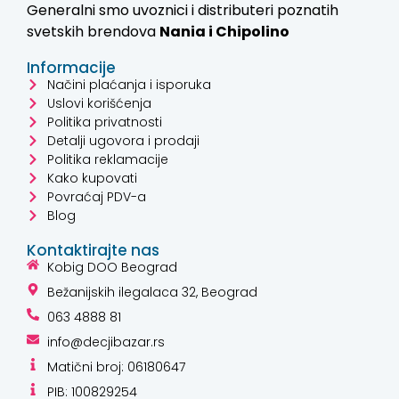
Generalni smo uvoznici i distributeri poznatih
svetskih brendova
Nania i
Chipolino
Informacije
Načini plaćanja i isporuka
Uslovi korišćenja
Politika privatnosti
Detalji ugovora i prodaji
Politika reklamacije
Kako kupovati
Povraćaj PDV-a
Blog
Kontaktirajte nas
Kobig DOO Beograd
Bežanijskih ilegalaca 32, Beograd
063 4888 81
info@decjibazar.rs
Matični broj: 06180647
PIB: 100829254