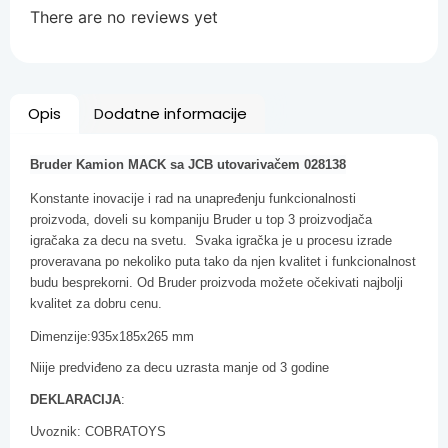
There are no reviews yet
Opis
Dodatne informacije
Bruder Kamion MACK sa JCB utovarivačem 028138
Konstante inovacije i rad na unapređenju funkcionalnosti
proizvoda, doveli su kompaniju Bruder u top 3 proizvodjača
igračaka za decu na svetu. Svaka igračka je u procesu izrade
proveravana po nekoliko puta tako da njen kvalitet i funkcionalnost
budu besprekorni. Od Bruder proizvoda možete očekivati najbolji
kvalitet za dobru cenu.
Dimenzije:935x185x265 mm
Niije predviđeno za decu uzrasta manje od 3 godine
DEKLARACIJA
:
Uvoznik: COBRATOYS