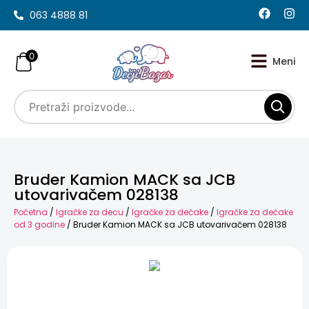
063 4888 81
0
Bruder Kamion MACK sa JCB
utovarivačem 028138
Početna
/
Igračke za decu
/
Igračke za dečake
/
Igračke za dečake
od 3 godine
/ Bruder Kamion MACK sa JCB utovarivačem 028138