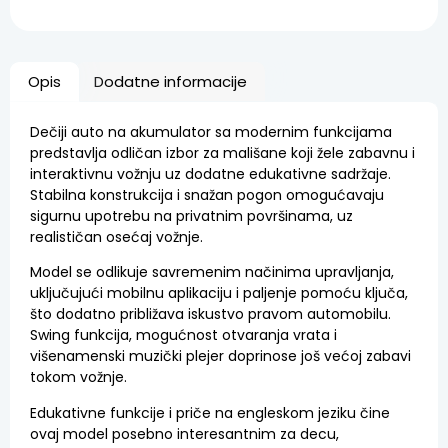
Opis
Dodatne informacije
Dečiji auto na akumulator sa modernim funkcijama
predstavlja odličan izbor za mališane koji žele zabavnu i
interaktivnu vožnju uz dodatne edukativne sadržaje.
Stabilna konstrukcija i snažan pogon omogućavaju
sigurnu upotrebu na privatnim površinama, uz
realističan osećaj vožnje.
Model se odlikuje savremenim načinima upravljanja,
uključujući mobilnu aplikaciju i paljenje pomoću ključa,
što dodatno približava iskustvo pravom automobilu.
Swing funkcija, mogućnost otvaranja vrata i
višenamenski muzički plejer doprinose još većoj zabavi
tokom vožnje.
Edukativne funkcije i priče na engleskom jeziku čine
ovaj model posebno interesantnim za decu,