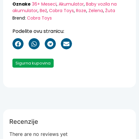
Oznake
36+ Meseci
,
Akumulator
,
Baby vozila na
akumulator
,
Bež
,
Cobra Toys
,
Roze
,
Zelena
,
Žuta
Brend:
Cobra Toys
Podelite ovu stranicu:
Sigurna kupovina
Recenzije
There are no reviews yet