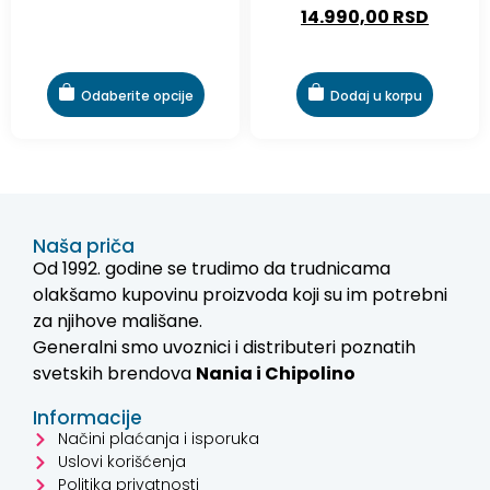
14.990,00
RSD
Odaberite opcije
Dodaj u korpu
Naša priča
Od 1992. godine se trudimo da trudnicama
olakšamo kupovinu proizvoda koji su im potrebni
za njihove mališane.
Generalni smo uvoznici i distributeri poznatih
svetskih brendova
Nania i
Chipolino
Informacije
Načini plaćanja i isporuka
Uslovi korišćenja
Politika privatnosti