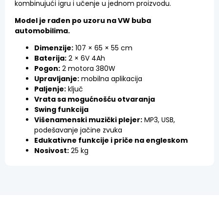
kombinujući igru i učenje u jednom proizvodu.
Model je rađen po uzoru na VW buba
automobilima.
Dimenzije:
107 × 65 × 55 cm
Baterija:
2 × 6V 4Ah
Pogon:
2 motora 380W
Upravljanje:
mobilna aplikacija
Paljenje:
ključ
Vrata sa mogućnošću otvaranja
Swing funkcija
Višenamenski muzički plejer:
MP3, USB,
podešavanje jačine zvuka
Edukativne funkcije i priče na engleskom
Nosivost:
25 kg