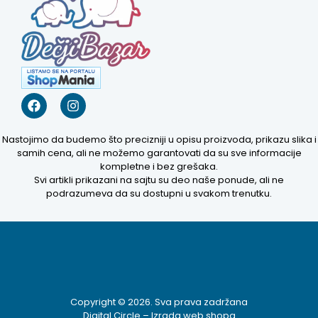
Nastojimo da budemo što precizniji u opisu proizvoda, prikazu slika i
samih cena, ali ne možemo garantovati da su sve informacije
kompletne i bez grešaka.
Svi artikli prikazani na sajtu su deo naše ponude, ali ne
podrazumeva da su dostupni u svakom trenutku.
Copyright © 2026. Sva prava zadržana
Digital Circle –
Izrada web shopa