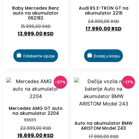
-28%
Baby Mercedes Benz
Audi RS E-TRON GT na
auto na akumulator
akumulator 2216
062182
24.990,00
RSD
15.990,00
RSD
17.990,00
RSD
13.999,00
RSD
Odaberite opcije
Dodaj u korpu
-27%
-17%
Mercedes AMG GT auto
na akumulator 2204
-17%
Auto na akumulator BMW
Ocenjeno sa
22.999,00
RSD
ARISTOM Model 243
5.00
16.699,00
RSD
od 5
17.990,00
RSD