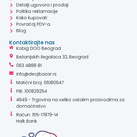
Detalji ugovora i prodaji
Politika reklamacije
Kako kupovati
Povraćaj PDV-a
Blog
Kontaktirajte nas
Kobig DOO Beograd
Bežanijskih ilegalaca 32, Beograd
063 4888 81
info@decjibazar.rs
Matični broj: 06180647
PIB: 100829254
4649 - Trgovina na veliko ostalim proizvodima za
domaćinstvo
Račun: 155-17879-14
Halk Bank