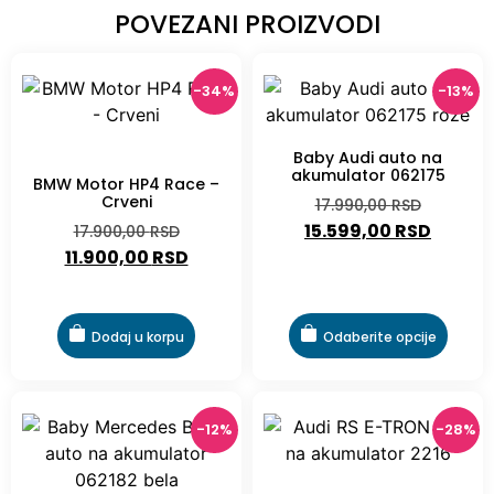
POVEZANI PROIZVODI
-34%
-13%
Baby Audi auto na
-34%
akumulator 062175
BMW Motor HP4 Race –
Crveni
17.990,00
RSD
15.599,00
RSD
17.900,00
RSD
11.900,00
RSD
Dodaj u korpu
Odaberite opcije
-12%
-28%