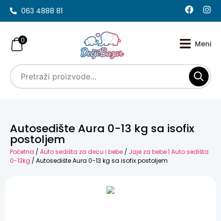
063 4888 81
0
Autosedište Aura 0-13 kg sa isofix
postoljem
Početna
/
Auto sedišta za decu i bebe
/
Jaje za bebe | Auto sedišta
0-13kg
/ Autosedište Aura 0-13 kg sa isofix postoljem