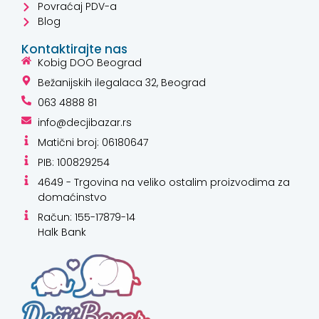
Povraćaj PDV-a
Blog
Kontaktirajte nas
Kobig DOO Beograd
Bežanijskih ilegalaca 32, Beograd
063 4888 81
info@decjibazar.rs
Matični broj: 06180647
PIB: 100829254
4649 - Trgovina na veliko ostalim proizvodima za
domaćinstvo
Račun: 155-17879-14
Halk Bank