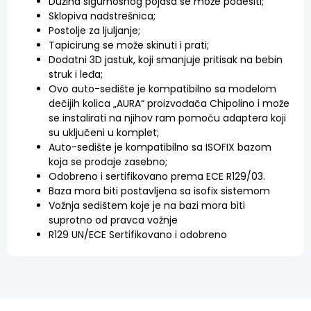
Dužina sigurnosnog pojasa se može podesiti;
Sklopiva nadstrešnica;
Postolje za ljuljanje;
Tapicirung se može skinuti i prati;
Dodatni 3D jastuk, koji smanjuje pritisak na bebin
struk i leđa;
Ovo auto-sedište je kompatibilno sa modelom
dečijih kolica „AURA“ proizvođača Chipolino i može
se instalirati na njihov ram pomoću adaptera koji
su uključeni u komplet;
Auto-sedište je kompatibilno sa ISOFIX bazom
koja se prodaje zasebno;
Odobreno i sertifikovano prema ECE R129/03.
Baza mora biti postavljena sa isofix sistemom
Vožnja sedištem koje je na bazi mora biti
suprotno od pravca vožnje
R129 UN/ECE Sertifikovano i odobreno