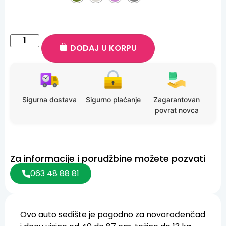
DODAJ U KORPU
Sigurna dostava
Sigurno plaćanje
Zagarantovan
povrat novca
Za informacije i porudžbine možete pozvati
063 48 88 81
Ovo auto sedište je pogodno za novorođenčad