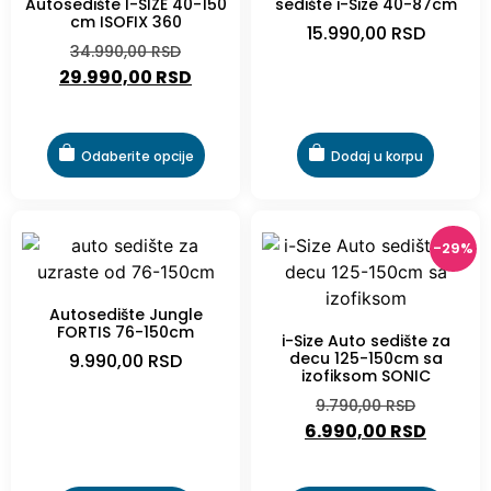
Autosedište I-SIZE 40-150
sedište i-Size 40-87cm
cm ISOFIX 360
15.990,00
RSD
34.990,00
RSD
29.990,00
RSD
Odaberite opcije
Dodaj u korpu
-29%
Autosedište Jungle
FORTIS 76-150cm
i-Size Auto sedište za
decu 125-150cm sa
9.990,00
RSD
izofiksom SONIC
9.790,00
RSD
6.990,00
RSD