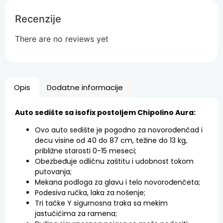
Recenzije
There are no reviews yet
Opis
Dodatne informacije
Auto sedište sa isofix postoljem Chipolino Aura:
Ovo auto sedište je pogodno za novorođenčad i
decu visine od 40 do 87 cm, težine do 13 kg,
približne starosti 0-15 meseci;
Obezbeđuje odličnu zaštitu i udobnost tokom
putovanja;
Mekana podloga za glavu i telo novorođenčeta;
Podesiva ručka, laka za nošenje;
Tri tačke Y sigurnosna traka sa mekim
jastučićima za ramena;