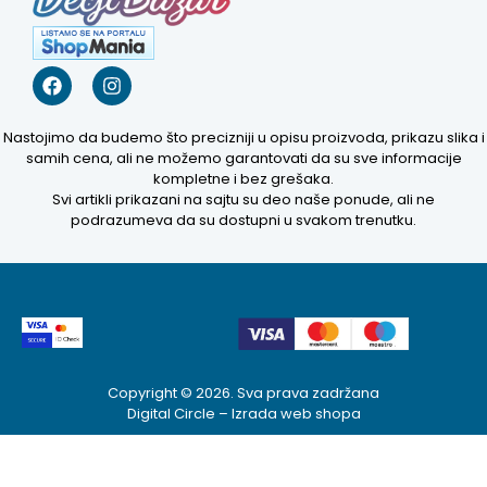
Nastojimo da budemo što precizniji u opisu proizvoda, prikazu slika i
samih cena, ali ne možemo garantovati da su sve informacije
kompletne i bez grešaka.
Svi artikli prikazani na sajtu su deo naše ponude, ali ne
podrazumeva da su dostupni u svakom trenutku.
Kako mogu da
Copyright © 2026. Sva prava zadržana
pomognem?
Digital Circle –
Izrada web shopa
Zdravo! Ja sam
Niwa Ai