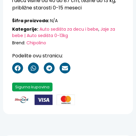
i decu visine od 40 do 87 cm, težine do 13 kg,
približne starosti 0-15 meseci
Šifra proizvoda:
N/A
Kategorije:
Auto sedišta za decu i bebe
,
Jaje za
bebe | Auto sedišta 0-13kg
Brend:
Chipolino
Podelite ovu stranicu:
Sigurna kupovina