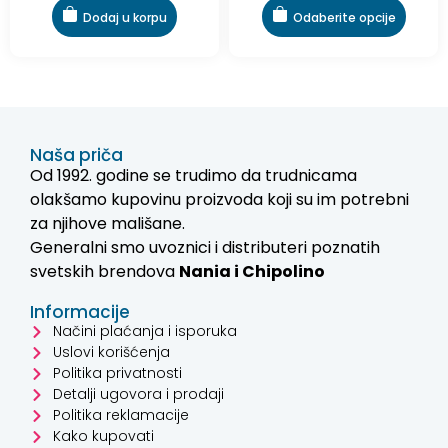
Dodaj u korpu
Odaberite opcije
Naša priča
Od 1992. godine se trudimo da trudnicama
olakšamo kupovinu proizvoda koji su im potrebni
za njihove mališane.
Generalni smo uvoznici i distributeri poznatih
svetskih brendova
Nania i
Chipolino
Informacije
Načini plaćanja i isporuka
Uslovi korišćenja
Politika privatnosti
Detalji ugovora i prodaji
Politika reklamacije
Kako kupovati