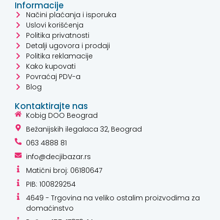
Informacije
Načini plaćanja i isporuka
Uslovi korišćenja
Politika privatnosti
Detalji ugovora i prodaji
Politika reklamacije
Kako kupovati
Povraćaj PDV-a
Blog
Kontaktirajte nas
Kobig DOO Beograd
Bežanijskih ilegalaca 32, Beograd
063 4888 81
info@decjibazar.rs
Matični broj: 06180647
PIB: 100829254
4649 - Trgovina na veliko ostalim proizvodima za
domaćinstvo