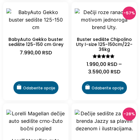
-57%
BabyAuto Gekko buster
Buster sedište Chipolino
sedište 125-150 cm Grey
Uty I-size 125-150cm/22-
36kg
7.990,00
RSD
Ocenjeno
1.990,00
RSD
–
sa
3.590,00
RSD
5.00
od 5
Odaberite opcije
Odaberite opcije
-28%