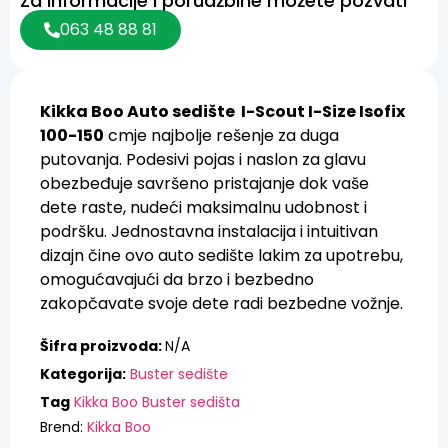
Za informacije i porudžbine možete pozvati
063 48 88 81
Kikka Boo Auto sedište I-Scout I-Size Isofix
100-150
cmje najbolje rešenje za duga
putovanja. Podesivi pojas i naslon za glavu
obezbeđuje savršeno pristajanje dok vaše
dete raste, nudeći maksimalnu udobnost i
podršku. Jednostavna instalacija i intuitivan
dizajn čine ovo auto sedište lakim za upotrebu,
omogućavajući da brzo i bezbedno
zakopčavate svoje dete radi bezbedne vožnje.
Šifra proizvoda:
N/A
Kategorija:
Buster sedište
Tag
Kikka Boo Buster sedišta
Brend:
Kikka Boo