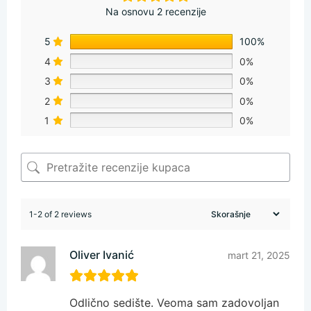
Na osnovu 2 recenzije
5
100%
4
0%
3
0%
2
0%
1
0%
1-2 of 2 reviews
Oliver Ivanić
mart 21, 2025
Odlično sedište. Veoma sam zadovoljan