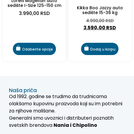
Lorelli Magellan auto
-28%
sedište I-Size 125-150 cm
Kikka Boo Jazzy auto
sedište 15-36 kg
3.990,00
RSD
4.990,00
RSD
3.590,00
RSD
Odaberite opcije
Dodaj u korpu
Naša priča
Od 1992. godine se trudimo da trudnicama
olakšamo kupovinu proizvoda koji su im potrebni
za njihove mališane.
Generalni smo uvoznici i distributeri poznatih
svetskih brendova
Nania i
Chipolino