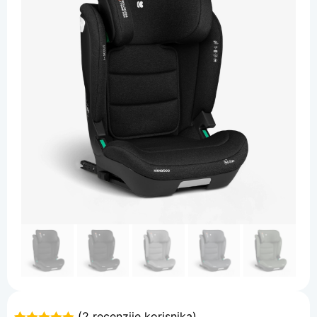
(
2
recenzije korisnika)