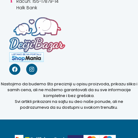
Račun: 155-17879-14
Halk Bank
Nastojimo da budemo što precizniji u opisu proizvoda, prikazu slika i
samih cena, ali ne možemo garantovati da su sve informacije
kompletne i bez grešaka.
Svi artikli prikazani na sajtu su deo naše ponude, ali ne
Kako mogu da
podrazumeva da su dostupni u svakom trenutku.
pomognem?
Zdravo! Ja sam
Niwa Ai