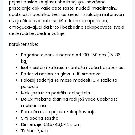
pojas i naslon za glavu obezbedjujeu savršeno
pristajanje dok vaše dete raste, nudeći maksimalnu
udobnost i podršku. Jednostavna instalacija i intuitivan
dizajn čine ovo auto sedište lakim za upotrebu,
omogućavajući da brzo i bezbedno zakopčavate svoje
dete radi bezbedne vožnje.
Karakteristike:
Pogodno okrenuti napred od 100-150 cm (15-36
kg)
Isofix sistem za lakšu montažu i veću bezbednost
Podesivi naslon za glavu u 10 smerova
Položaj sedenja se može modesiti u 4 različita
položaja
Meki jastuk za podršku celog tela
Delux mekana tkanina radi još veće udobnost
mališanima
Pomoću auto pojasa zakopčavanje
SPS bočna zaštita
Dimenzije: 63,5×43,5×44 cm
Težina: 7,4 kg