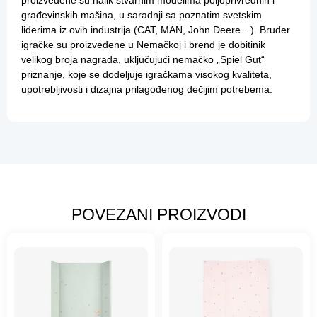
proizvedene su nalik stvarnim modelima poljoprivrednih i
građevinskih mašina, u saradnji sa poznatim svetskim
liderima iz ovih industrija (CAT, MAN, John Deere…). Bruder
igračke su proizvedene u Nemačkoj i brend je dobitinik
velikog broja nagrada,
uključujući nemačko „Spiel Gut“
priznanje, koje se dodeljuje igračkama visokog kvaliteta,
upotrebljivosti i dizajna prilagođenog dečijim potrebema.
POVEZANI PROIZVODI