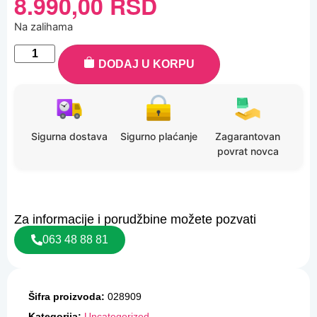
8.990,00
RSD
Na zalihama
DODAJ U KORPU
Sigurna dostava
Sigurno plaćanje
Zagarantovan
povrat novca
Za informacije i porudžbine možete pozvati
063 48 88 81
Šifra proizvoda:
028909
Kategorija:
Uncategorized