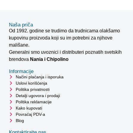
Naša priča
Od 1992. godine se trudimo da trudnicama olakšamo
kupovinu proizvoda koji su im potrebni za njihove
mališane.
Generalni smo uvoznici i distributeri poznatih svetskih
brendova
Nania i
Chipolino
Informacije
Načini plaćanja i isporuka
Uslovi korišćenja
Politika privatnosti
Detalji ugovora i prodaji
Politika reklamacije
Kako kupovati
Povraćaj PDV-a
Blog
Kontaktirajte nas