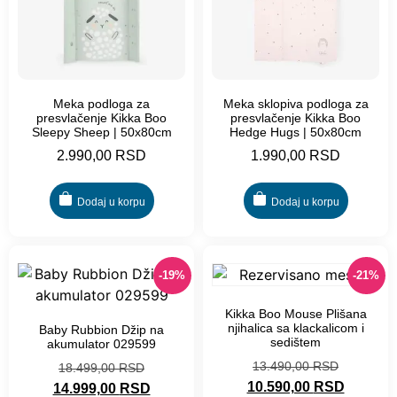
Meka podloga za
Meka sklopiva podloga za
presvlačenje Kikka Boo
presvlačenje Kikka Boo
Sleepy Sheep | 50x80cm
Hedge Hugs | 50x80cm
2.990,00
RSD
1.990,00
RSD
Dodaj u korpu
Dodaj u korpu
-19%
-21%
Kikka Boo Mouse Plišana
njihalica sa klackalicom i
Baby Rubbion Džip na
sedištem
akumulator 029599
13.490,00
RSD
18.499,00
RSD
10.590,00
RSD
14.999,00
RSD