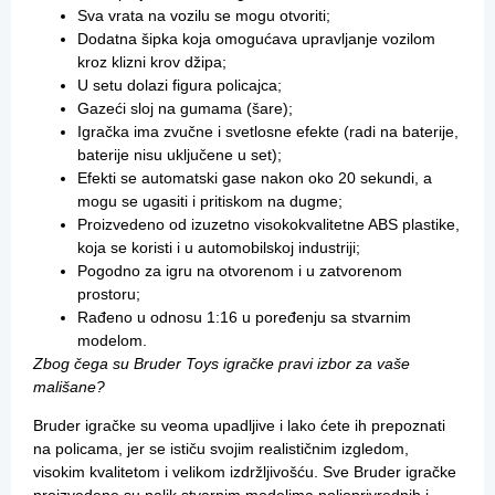
Sva vrata na vozilu se mogu otvoriti;
Dodatna šipka koja omogućava upravljanje vozilom
kroz klizni krov džipa;
U setu dolazi figura policajca;
Gazeći sloj na gumama (šare);
Igračka ima zvučne i svetlosne efekte (radi na baterije,
baterije nisu uključene u set);
Efekti se automatski gase nakon oko 20 sekundi, a
mogu se ugasiti i pritiskom na dugme;
Proizvedeno od izuzetno visokokvalitetne ABS plastike,
koja se koristi i u automobilskoj industriji;
Pogodno za igru na otvorenom i u zatvorenom
prostoru;
Rađeno u odnosu 1:16 u poređenju sa stvarnim
modelom.
Zbog čega su Bruder Toys igračke pravi izbor za vaše
mališane?
Bruder igračke su veoma upadljive i lako ćete ih prepoznati
na policama, jer se ističu svojim realističnim izgledom,
visokim kvalitetom i velikom izdržljivošću. Sve Bruder igračke