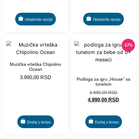
Odaberite opcije
Odaberite opcije
-17%
Muzička vrteška Chipolino
Ocean
-17%
3.990,00
RSD
Podloga za igru „House“ sa
tunelom
5.990,00
RSD
4.990,00
RSD
Dodaj u korpu
Dodaj u korpu