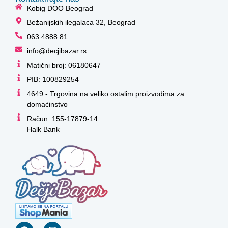
Kobig DOO Beograd
Bežanijskih ilegalaca 32, Beograd
063 4888 81
info@decjibazar.rs
Matični broj: 06180647
PIB: 100829254
4649 - Trgovina na veliko ostalim proizvodima za
domaćinstvo
Račun: 155-17879-14
Halk Bank