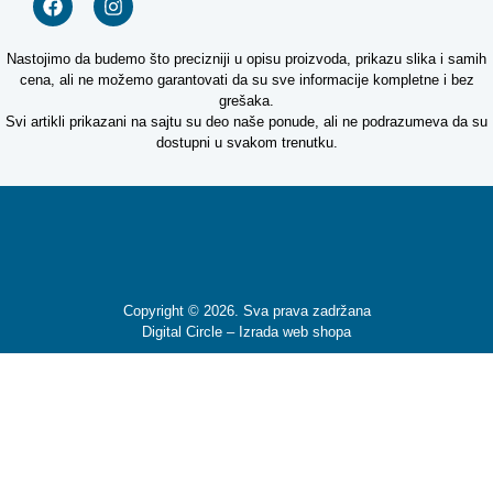
Nastojimo da budemo što precizniji u opisu proizvoda, prikazu slika i samih
cena, ali ne možemo garantovati da su sve informacije kompletne i bez
grešaka.
Svi artikli prikazani na sajtu su deo naše ponude, ali ne podrazumeva da su
dostupni u svakom trenutku.
Kako mogu da
Copyright © 2026. Sva prava zadržana
Digital Circle –
Izrada web shopa
pomognem?
Zdravo! Ja sam
Niwa Ai
Asistent. Pitajte
me šta god o