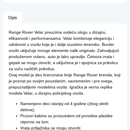
Opis
Range Rover Velar preuzima vodeću ulogu u dizajnu,
efikasnosti i performansama. Velar kombinuje eleganciju i
udobnost u vozilu koje je i dalje izuzetno terensko. Burder
vozilo uključuje mnoge elemente nalik originalu. Zahvaljujući
produženom volanu, auto je lako upravljiv. Četvora vrata i
gepek se mogu otvoriti, a uključena je i spojnica za prikolicu
za vuču različiih prikolica.
Ovaj model je deo licencirane linije Range Rover brenda, koji
je poznat po svojim pouzdanim, savremenim i pre svega,
prepoznatljivim modelima vozila. Igračka je verna replika
modela Velar, u dizajnu policijskog vozila.
Namenjeno deci starijoj od 4 godine (zbog sitnih
delova);
Prozori kabine su proizvedeni od providne plastike
otporne na lom;
Vrata prtljažnika se mogu otvoriti;