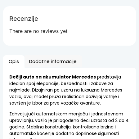
Recenzije
There are no reviews yet
Opis
Dodatne informacije
Dečiji auto na akumulator Mercedes
predstavlja
idealan spoj elegancije, bezbednosti i zabave za
najmlađe. Dizajniran po uzoru na luksuzna Mercedes
vozila, ovaj model pruža realističan doživljaj vožnje i
savršen je izbor za prve vozačke avanture.
Zahvaljujući automatskom menjaču i jednostavnom
upravljanju, vozilo je prilagođeno deci uzrasta od 2 do 4
godine. Stabilna konstrukcija, kontrolisana brzina i
automatsko kočenje dodatno doprinose sigurnosti