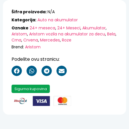
Šifra proizvoda:
N/A
Kategorija:
Auto na akumulator
Oznake
24+ meseca
,
24+ Meseci
,
Akumulator
,
Aristom
,
Aristom vozila na akumulator za decu
,
Bela
,
Crna
,
Crvena
,
Mercedes
,
Roze
Brend:
Aristom
Podelite ovu stranicu:
Sigurna kupovina