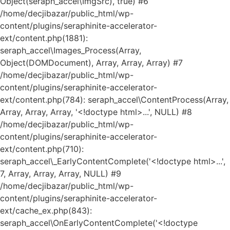
Object(seraph_accel\ImgSrc), true) #6
/home/decjibazar/public_html/wp-
content/plugins/seraphinite-accelerator-
ext/content.php(1881):
seraph_accel\Images_Process(Array,
Object(DOMDocument), Array, Array, Array) #7
/home/decjibazar/public_html/wp-
content/plugins/seraphinite-accelerator-
ext/content.php(784): seraph_accel\ContentProcess(Array,
Array, Array, Array, '<!doctype html>...', NULL) #8
/home/decjibazar/public_html/wp-
content/plugins/seraphinite-accelerator-
ext/content.php(710):
seraph_accel\_EarlyContentComplete('<!doctype html>...',
7, Array, Array, Array, NULL) #9
/home/decjibazar/public_html/wp-
Kako mogu da
content/plugins/seraphinite-accelerator-
pomognem?
ext/cache_ex.php(843):
seraph_accel\OnEarlyContentComplete('<!doctype