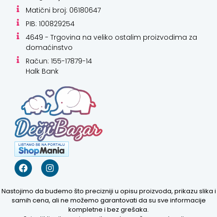
Matični broj: 06180647
PIB: 100829254
4649 - Trgovina na veliko ostalim proizvodima za
domaćinstvo
Račun: 155-17879-14
Halk Bank
Nastojimo da budemo što precizniji u opisu proizvoda, prikazu slika i
samih cena, ali ne možemo garantovati da su sve informacije
kompletne i bez grešaka.