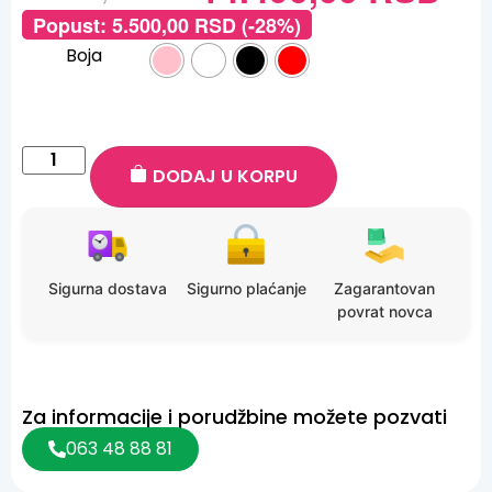
Popust:
5.500,00
RSD
(-28%)
Boja
DODAJ U KORPU
Sigurna dostava
Sigurno plaćanje
Zagarantovan
povrat novca
Za informacije i porudžbine možete pozvati
063 48 88 81