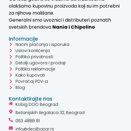
olakšamo kupovinu proizvoda koji su im potrebni
za njihove mališane.
Generalni smo uvoznici i distributeri poznatih
svetskih brendova
Nania i
Chipolino
Informacije
Načini plaćanja i isporuka
Uslovi korišćenja
Politika privatnosti
Detalji ugovora i prodaji
Politika reklamacije
Kako kupovati
Povraćaj PDV-a
Blog
Kontaktirajte nas
Kobig DOO Beograd
Bežanijskih ilegalaca 32, Beograd
063 4888 81
info@decjibazar.rs