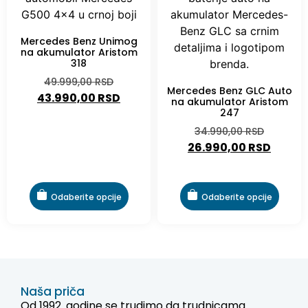
Mercedes Benz Unimog
na akumulator Aristom
318
49.999,00
RSD
Mercedes Benz GLC Auto
43.990,00
RSD
na akumulator Aristom
247
34.990,00
RSD
26.990,00
RSD
Odaberite opcije
Odaberite opcije
Naša priča
Od 1992. godine se trudimo da trudnicama