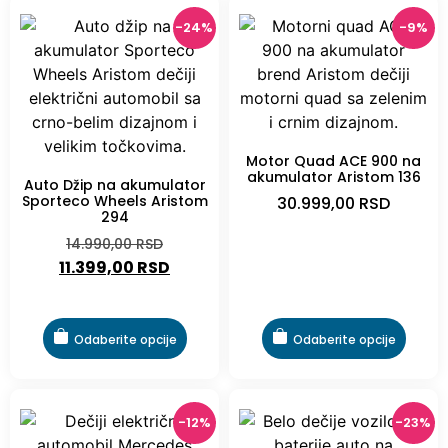
-24%
-9%
Motor Quad ACE 900 na
akumulator Aristom 136
Auto Džip na akumulator
Sporteco Wheels Aristom
30.999,00
RSD
294
14.990,00
RSD
11.399,00
RSD
Odaberite opcije
Odaberite opcije
-12%
-23%