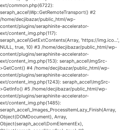
ext/common.php(6722):
seraph_accel\Wp::GetRemoteTransport() #2
/home/decjibazar/public_html/wp-
content/plugins/seraphinite-accelerator-
ext/content_img.php(117):
seraph_accel\GetExtContents(Array, 'https://img.ico...',
NULL, true, 10) #3 /home/decjibazar/public_html/wp-
content/plugins/seraphinite-accelerator-
ext/content_img.php(153): seraph_accel\ImgSrc-
>GetCont() #4 /home/decjibazar/public_html/wp-
content/plugins/seraphinite-accelerator-
ext/content_img.php(1243): seraph_accel\ImgSrc-
>GetInfo() #5 /home/decjibazar/public_html/wp-
content/plugins/seraphinite-accelerator-
ext/content_img.php(1485):
seraph_accel\_Images_ProcessItemLazy_Finish(Array,
Object(DOMDocument), Array,
Object(seraph_accel\DomElementEx),