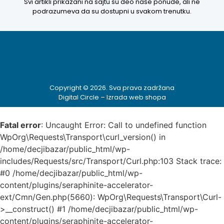
Svi artikli prikazani na sajtu su deo naše ponude, ali ne
podrazumeva da su dostupni u svakom trenutku.
Copyright © 2026. Sva prava zadržana
Digital Circle –
Izrada web shopa
Fatal error
: Uncaught Error: Call to undefined function
WpOrg\Requests\Transport\curl_version() in
/home/decjibazar/public_html/wp-
includes/Requests/src/Transport/Curl.php:103 Stack trace:
#0 /home/decjibazar/public_html/wp-
content/plugins/seraphinite-accelerator-
ext/Cmn/Gen.php(5660): WpOrg\Requests\Transport\Curl-
>__construct() #1 /home/decjibazar/public_html/wp-
content/plugins/seraphinite-accelerator-