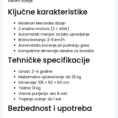
tokom vožnje.
Ključne karakteristike
Moderan Mercedes dizajn
2 snažna motora (2 × 45W)
Automatski menjač za lako upravljanje
Brzina kretanja: 3–5 km/h
Automatsko kočenje pri puštanju gasa
Kompaktne dimenzije idealne za dvorište
Tehničke specifikacije
Uzrast: 2–4 godine
Maksimalno opterećenje: do 25 kg
Dimenzije: 105 × 50 × 60 cm
Težina: 13 kg
Vreme punjenja: oko 8 sati
Trajanje vožnje: do 1 sat
Bezbednost i upotreba