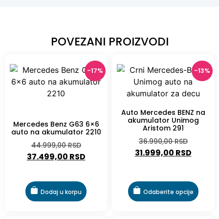
POVEZANI PROIZVODI
-17%
-13%
Auto Mercedes BENZ na
-17%
akumulator Unimog
Mercedes Benz G63 6×6
Aristom 291
auto na akumulator 2210
36.990,00
RSD
44.999,00
RSD
31.999,00
RSD
37.499,00
RSD
Dodaj u korpu
Odaberite opcije