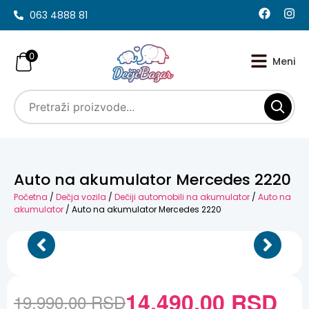
063 4888 81
0
Auto na akumulator Mercedes 2220
Početna
/
Dečja vozila
/
Dečiji automobili na akumulator
/
Auto na
akumulator
/ Auto na akumulator Mercedes 2220
14.490,00
RSD
19.990,00
RSD