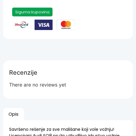
Sigurna kupovina
Recenzije
There are no reviews yet
Opis
Savršeno rešenje za sve mališane koji vole vožnju!
Licencirani Audi SQ8 pruža uzbudljivo iskustvo vožnje,