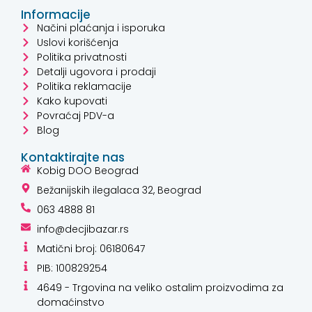
Informacije
Načini plaćanja i isporuka
Uslovi korišćenja
Politika privatnosti
Detalji ugovora i prodaji
Politika reklamacije
Kako kupovati
Povraćaj PDV-a
Blog
Kontaktirajte nas
Kobig DOO Beograd
Bežanijskih ilegalaca 32, Beograd
063 4888 81
info@decjibazar.rs
Matični broj: 06180647
PIB: 100829254
4649 - Trgovina na veliko ostalim proizvodima za
domaćinstvo