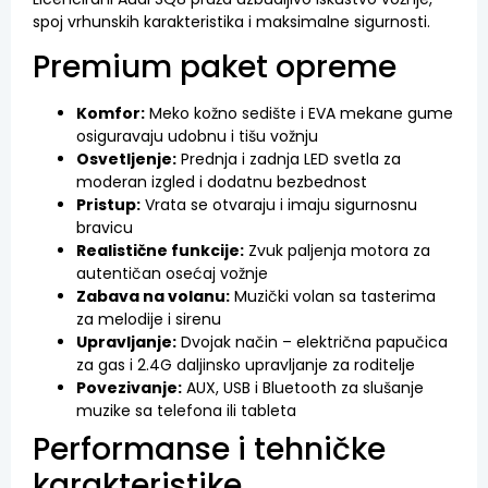
spoj vrhunskih karakteristika i maksimalne sigurnosti.
Premium paket opreme
Komfor:
Meko kožno sedište i EVA mekane gume
osiguravaju udobnu i tišu vožnju
Osvetljenje:
Prednja i zadnja LED svetla za
moderan izgled i dodatnu bezbednost
Pristup:
Vrata se otvaraju i imaju sigurnosnu
bravicu
Realistične funkcije:
Zvuk paljenja motora za
autentičan osećaj vožnje
Zabava na volanu:
Muzički volan sa tasterima
za melodije i sirenu
Upravljanje:
Dvojak način – električna papučica
za gas i 2.4G daljinsko upravljanje za roditelje
Povezivanje:
AUX, USB i Bluetooth za slušanje
muzike sa telefona ili tableta
Performanse i tehničke
karakteristike