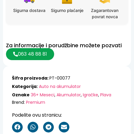
Sigurna dostava
Sigurno plaćanje
Zagarantovan
povrat novca
Za informacije i porudžbine možete pozvati
063 48 88 81
Šifra proizvoda:
PT-00077
Kategorija:
Auto na akumulator
Oznake
36+ Meseci
,
Akumulator
,
Igračke
,
Plava
Brend:
Premium
Podelite ovu stranicu: