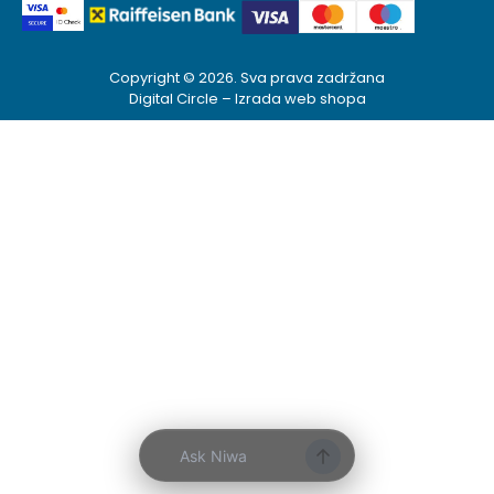
Copyright © 2026. Sva prava zadržana
Digital Circle –
Izrada web shopa
Kako mogu da
pomognem?
Zdravo! Ja sam
Niwa Ai
Asistent. Pitajte
me šta god o
ovom sajtu ili
recite mi kako
mogu da
pomognem.
9:05 PM
Prikaži najprodavanije
Ask Niwa
Prikaži najnovije