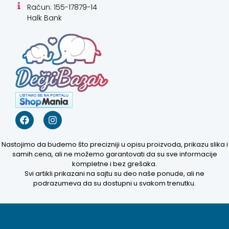
Račun: 155-17879-14
Halk Bank
Nastojimo da budemo što precizniji u opisu proizvoda, prikazu slika i
samih cena, ali ne možemo garantovati da su sve informacije
kompletne i bez grešaka.
Svi artikli prikazani na sajtu su deo naše ponude, ali ne
podrazumeva da su dostupni u svakom trenutku.