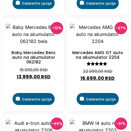
Odaberite opcije
Odaberite opcije
-12%
-27%
Baby Mercedes Benz
Mercedes AMG GT auto
auto na akumulator
na akumulator 2204
062182
15.990,00
RSD
Ocenjeno
22.999,00
RSD
sa
13.999,00
RSD
16.699,00
RSD
5.00
od 5
Odaberite opcije
Odaberite opcije
-45%
-31%