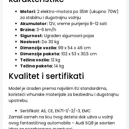
Motori:
2 elektro-motora po 35W (ukupno 70W)
za stabilnu i dugotrajnu vožnju
Akumulator:
12V, vreme punjenja 8–12 sati
Brzina:
3–6 km/h
Sigurnost:
Ugrađen sigurnosni pojas
Nosivost:
Do 30 kg
Dimenzije vozila:
99 x 54 x 46 cm
Dimenzije paketa:
102 x 53 x 30,5 cm
Težina vozila:
12 kg
Težina paketa:
14 kg
Kvalitet i sertifikati
Model je izrađen prema najvišim EU standardima,
koristeći vrhunske materijale za bezbednu i dugotrajnu
upotrebu.
Sertifikati: AS, CE, EN71-1/-2/-3, EMC
Zamisli osmeh na licu tvog deteta dok uživa u vožnji
ovog fantastičnog automobila – Audi SQ8 je savršen
izbor za nezaboravne avanture!