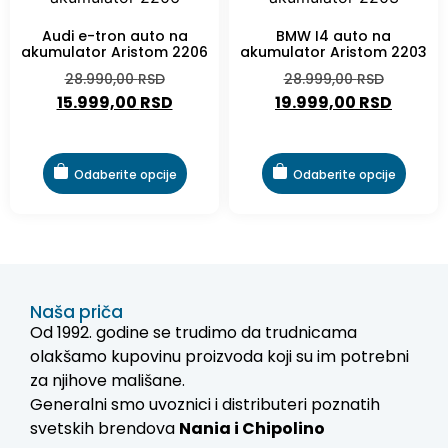
Audi e-tron auto na
BMW I4 auto na
akumulator Aristom 2206
akumulator Aristom 2203
28.990,00
RSD
28.999,00
RSD
15.999,00
RSD
19.999,00
RSD
Odaberite opcije
Odaberite opcije
Naša priča
Od 1992. godine se trudimo da trudnicama
olakšamo kupovinu proizvoda koji su im potrebni
za njihove mališane.
Generalni smo uvoznici i distributeri poznatih
svetskih brendova
Nania i
Chipolino