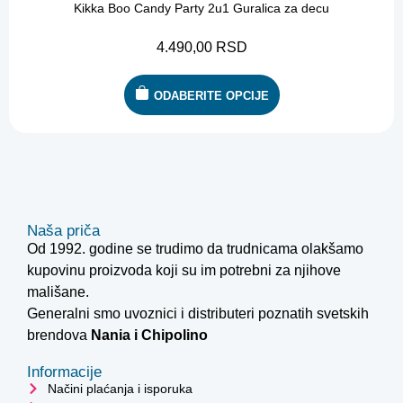
Kikka Boo Candy Party 2u1 Guralica za decu
4.490,00
RSD
ODABERITE OPCIJE
Naša priča
Od 1992. godine se trudimo da trudnicama olakšamo
kupovinu proizvoda koji su im potrebni za njihove
mališane.
Generalni smo uvoznici i distributeri poznatih svetskih
brendova
Nania i
Chipolino
Informacije
Načini plaćanja i isporuka