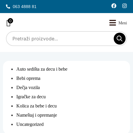
063 4888 81
0
Auto sedišta za decu i bebe
Bebi oprema
Dečja vozila
Igračke za decu
Kolica za bebe i decu
Nameštaj i opremanje
Uncategorized