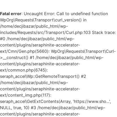
Fatal error
: Uncaught Error: Call to undefined function
WpOrg\Requests\Transport\curl_version() in
/home/decjibazar/public_html/wp-
includes/Requests/src/Transport/Curl.php:103 Stack trace:
#0 /home/decjibazar/public_html/wp-
content/plugins/seraphinite-accelerator-
ext/Cmn/Gen.php(5660): WpOrg\Requests\Transport\Curl-
>__construct() #1 /home/decjibazar/public_html/wp-
content/plugins/seraphinite-accelerator-
ext/common.php(6745):
seraph_accel\Wp::GetRemoteTransport() #2
/home/decjibazar/public_html/wp-
content/plugins/seraphinite-accelerator-
ext/content_img.php(117):
seraph_accel\GetExtContents(Array, 'https://www.sho...',
NULL, true, 10) #3 /home/decjibazar/public_html/wp-
content/plugins/seraphinite-accelerator-