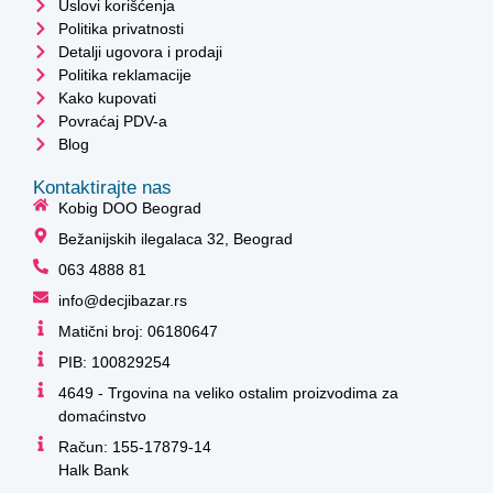
Uslovi korišćenja
Politika privatnosti
Detalji ugovora i prodaji
Politika reklamacije
Kako kupovati
Povraćaj PDV-a
Blog
Kontaktirajte nas
Kobig DOO Beograd
Bežanijskih ilegalaca 32, Beograd
063 4888 81
info@decjibazar.rs
Matični broj: 06180647
PIB: 100829254
4649 - Trgovina na veliko ostalim proizvodima za
domaćinstvo
Račun: 155-17879-14
Halk Bank