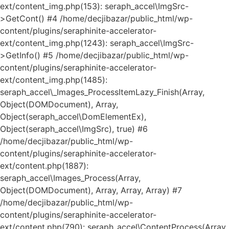
ext/content_img.php(153): seraph_accel\ImgSrc-
>GetCont() #4 /home/decjibazar/public_html/wp-
content/plugins/seraphinite-accelerator-
ext/content_img.php(1243): seraph_accel\ImgSrc-
>GetInfo() #5 /home/decjibazar/public_html/wp-
content/plugins/seraphinite-accelerator-
ext/content_img.php(1485):
seraph_accel\_Images_ProcessItemLazy_Finish(Array,
Object(DOMDocument), Array,
Object(seraph_accel\DomElementEx),
Object(seraph_accel\ImgSrc), true) #6
/home/decjibazar/public_html/wp-
content/plugins/seraphinite-accelerator-
ext/content.php(1887):
seraph_accel\Images_Process(Array,
Object(DOMDocument), Array, Array, Array) #7
/home/decjibazar/public_html/wp-
content/plugins/seraphinite-accelerator-
ext/content.php(790): seraph_accel\ContentProcess(Array,