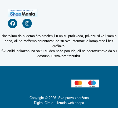
Nastojimo da budemo što precizniji u opisu proizvoda, prikazu slika i samih
cena, ali ne možemo garantovati da su sve informacije kompletne i bez
grešaka.
Svi artikli prikazani na sajtu su deo naše ponude, ali ne podrazumeva da su
dostupni u svakom trenutku.
Copyright © 2026. Sva prava zadržana
Digital Circle –
Izrada web shopa