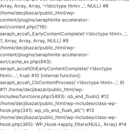
Array, Array, Array, '<!doctype html>...', NULL) #8
/home/decjibazar/public_html/wp-
content/plugins/seraphinite-accelerator-
ext/content.php(716):
seraph_accel\_EarlyContentComplete('<!doctype html>...',
7, Array, Array, Array, NULL) #9
/home/decjibazar/public_html/wp-
Kako mogu da
content/plugins/seraphinite-accelerator-
pomognem?
ext/cache_ex.php(843):
seraph_accel\OnEarlyContentComplete('<!doctype
html>...', true) #10 [internal function]:
Zdravo! Ja sam
Niwa Ai
seraph_accel\_CbContentProcess('<!doctype html>...', 9)
Asistent. Pitajte
#11 /home/decjibazar/public_html/wp-
me šta god o
includes/functions.php(5493): ob_end_flush() #12
ovom sajtu ili
/home/decjibazar/public_html/wp-includes/class-wp-
recite mi kako
hook.php(341): wp_ob_end_flush_all('') #13
mogu da
/home/decjibazar/public_html/wp-includes/class-wp-
pomognem.
hook.php(365): WP_Hook->apply_filters(NULL, Array) #14
3:37 AM