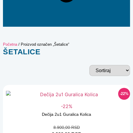
Početna
/ Proizvod označen „Šetalice“
ŠETALICE
-22%
-22%
Dečija 2u1 Guralica Kolica
8.900,00
RSD