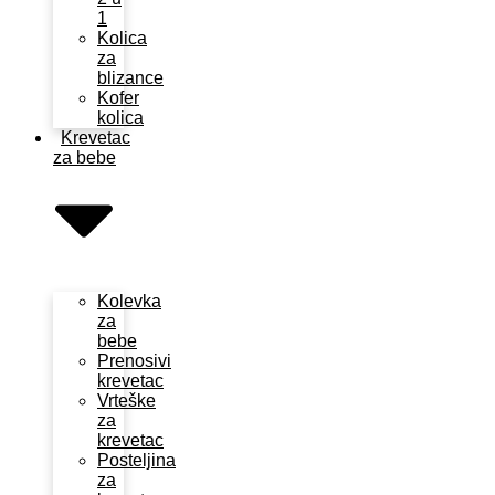
1
Kolica
za
blizance
Kofer
kolica
Krevetac
za bebe
Kolevka
za
bebe
Prenosivi
krevetac
Vrteške
za
krevetac
Posteljina
za