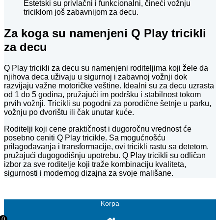
Estetski su privlačni i funkcionalni, čineći vožnju
triciklom još zabavnijom za decu.
Za koga su namenjeni Q Play tricikli
za decu
Q Play tricikli za decu su namenjeni roditeljima koji žele da
njihova deca uživaju u sigurnoj i zabavnoj vožnji dok
razvijaju važne motoričke veštine. Idealni su za decu uzrasta
od 1 do 5 godina, pružajući im podršku i stabilnost tokom
prvih vožnji. Tricikli su pogodni za porodične šetnje u parku,
vožnju po dvorištu ili čak unutar kuće.
Roditelji koji cene praktičnost i dugoročnu vrednost će
posebno ceniti Q Play tricikle. Sa mogućnošću
prilagođavanja i transformacije, ovi tricikli rastu sa detetom,
pružajući dugogodišnju upotrebu. Q Play tricikli su odličan
izbor za sve roditelje koji traže kombinaciju kvaliteta,
sigurnosti i modernog dizajna za svoje mališane.
Korpa
0