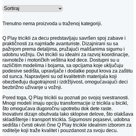
Trenutno nema proizvoda u traženoj kategoriji.
Q Play tricikli za decu predstavljaju savršen spoj zabave i
praktičnosti za najmlađe avanturiste. Dizajnirani su sa
pažnjom prema detaljima, pružajući mališanima sigurnu i
udobnu vožnju. Ovi tricikli su idealni za razvoj koordinacije,
ravnoteže i motoričkih veština kod dece. Dostupni su u
različitim modelima i bojama, sa opcijama koje uključuju
podesive sedišta, upravljače i dodatke poput krova za zaštitu
od sunca. Napravljeni su od kvalitetnih materijala koji
obezbeđuju dugotrajnost i izdržljivost, omogućavajući deci
bezbrižno uživanje u vožnji.
Pored toga, Q Play tricikli su poznati po svojoj svestranosti.
Mnogi modeli imaju opciju transformacije iz tricikla u bicikl,
što omogućava dugoročnu upotrebu dok dete raste.
Inovativni dizajn obuhvata lako sklopive delove, što olakšava
skladištenje i transport tricikla. Sigurnosni pojasevi, udobna
sedišta i čvrsti okviri čine Q Play tricikle idealnim izborom za
roditelje koji traže kvalitet i pouzdanost za svoju decu.