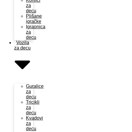
Konjići
za
decu
Plišane
igračke
Igraonica
za
decu
Vozila
za decu
Guralice
za
decu
Tricikli
za
decu
Kvadovi
za
decu