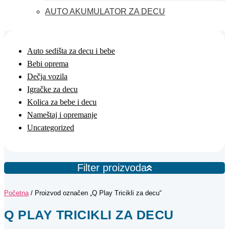
AUTO AKUMULATOR ZA DECU
Auto sedišta za decu i bebe
Bebi oprema
Dečja vozila
Igračke za decu
Kolica za bebe i decu
Nameštaj i opremanje
Uncategorized
Filter proizvoda
Početna
/ Proizvod označen „Q Play Tricikli za decu“
Q PLAY TRICIKLI ZA DECU