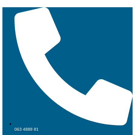
Skočite
na
sadržaj
063 4888 81