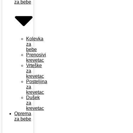
za bebe
Kolevka
za
bebe
Prenosivi
krevetac
Vrteške
za
krevetac
Posteljina
za
krevetac
Dušek
za
krevetac
Oprema
za bebe