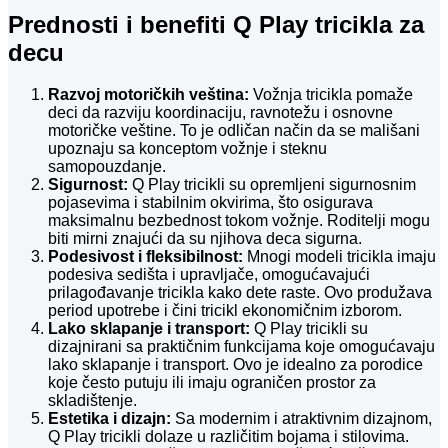
Prednosti i benefiti Q Play tricikla za
decu
Razvoj motoričkih veština:
Vožnja tricikla pomaže
deci da razviju koordinaciju, ravnotežu i osnovne
motoričke veštine. To je odličan način da se mališani
upoznaju sa konceptom vožnje i steknu
samopouzdanje.
Sigurnost:
Q Play tricikli su opremljeni sigurnosnim
pojasevima i stabilnim okvirima, što osigurava
maksimalnu bezbednost tokom vožnje. Roditelji mogu
biti mirni znajući da su njihova deca sigurna.
Podesivost i fleksibilnost:
Mnogi modeli tricikla imaju
podesiva sedišta i upravljače, omogućavajući
prilagođavanje tricikla kako dete raste. Ovo produžava
period upotrebe i čini tricikl ekonomičnim izborom.
Lako sklapanje i transport:
Q Play tricikli su
dizajnirani sa praktičnim funkcijama koje omogućavaju
lako sklapanje i transport. Ovo je idealno za porodice
koje često putuju ili imaju ograničen prostor za
skladištenje.
Estetika i dizajn:
Sa modernim i atraktivnim dizajnom,
Q Play tricikli dolaze u različitim bojama i stilovima.