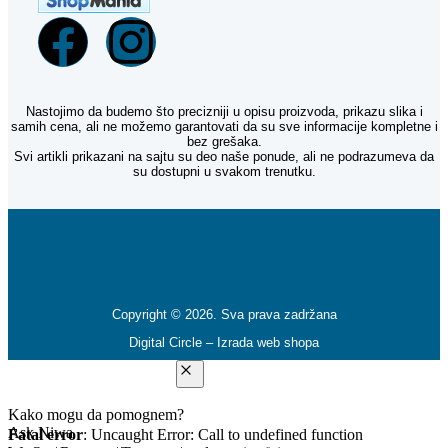
Nastojimo da budemo što precizniji u opisu proizvoda, prikazu slika i
samih cena, ali ne možemo garantovati da su sve informacije kompletne i
bez grešaka.
Svi artikli prikazani na sajtu su deo naše ponude, ali ne podrazumeva da
su dostupni u svakom trenutku.
Copyright © 2026. Sva prava zadržana
Digital Circle –
Izrada web shopa
Kako mogu da pomognem?
Ask Niwa
Fatal error
: Uncaught Error: Call to undefined function