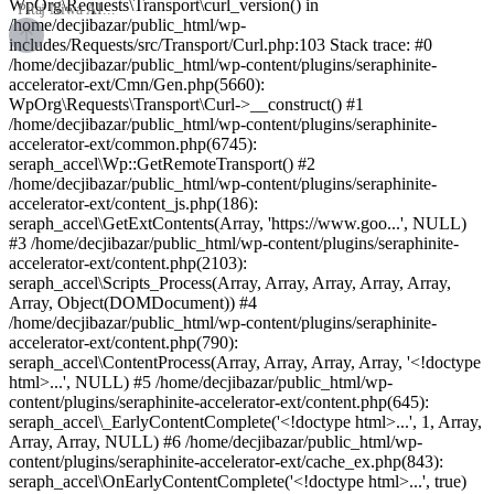
WpOrg\Requests\Transport\curl_version() in
/home/decjibazar/public_html/wp-
includes/Requests/src/Transport/Curl.php:103 Stack trace: #0
/home/decjibazar/public_html/wp-content/plugins/seraphinite-
accelerator-ext/Cmn/Gen.php(5660):
WpOrg\Requests\Transport\Curl->__construct() #1
/home/decjibazar/public_html/wp-content/plugins/seraphinite-
accelerator-ext/common.php(6745):
seraph_accel\Wp::GetRemoteTransport() #2
/home/decjibazar/public_html/wp-content/plugins/seraphinite-
accelerator-ext/content_js.php(186):
seraph_accel\GetExtContents(Array, 'https://www.goo...', NULL)
#3 /home/decjibazar/public_html/wp-content/plugins/seraphinite-
accelerator-ext/content.php(2103):
seraph_accel\Scripts_Process(Array, Array, Array, Array, Array,
Array, Object(DOMDocument)) #4
/home/decjibazar/public_html/wp-content/plugins/seraphinite-
accelerator-ext/content.php(790):
seraph_accel\ContentProcess(Array, Array, Array, Array, '<!doctype
html>...', NULL) #5 /home/decjibazar/public_html/wp-
content/plugins/seraphinite-accelerator-ext/content.php(645):
seraph_accel\_EarlyContentComplete('<!doctype html>...', 1, Array,
Array, Array, NULL) #6 /home/decjibazar/public_html/wp-
content/plugins/seraphinite-accelerator-ext/cache_ex.php(843):
seraph_accel\OnEarlyContentComplete('<!doctype html>...', true)