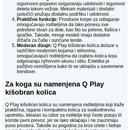
sigurnosni pojasevi osiguravaju udobnost i sigurnost
deteta tokom vožnje. Mekani materijali i dodatni
jastučići pružaju dodatnu podršku i udobnost.
Praktične funkcije:
Prostrane korpe za odlaganje
omogućavaju roditeljima da lako ponesu sve
potrebne stvari za dete, kao što su pelene, flašice i
igračke. Takođe, mnogi modeli imaju dodatne
držače za čaše i sunčane tende.
Moderan dizajn:
Q Play kišobran kolica dolaze u
različitim modernim bojama i stilovima,
omogućavajući roditeljima da izaberu kolica koja
odgovaraju njihovom ukusu i stilu. Estetika je
pažljivo osmišljena kako bi se uklopila u savremene
trendove.
Za koga su namenjena Q Play
kišobran kolica
Q Play kišobran kolica su namenjena roditeljima koji traže
praktična, lagana i kompaktna kolica za svakodnevnu
upotrebu. Idealan su izbor za roditelje koji često putuju ili
koriste javni prevoz, jer se lako sklapaju i ne zauzimaju
puno prostora. Takođe su pogodna za brze izlete i šetnje