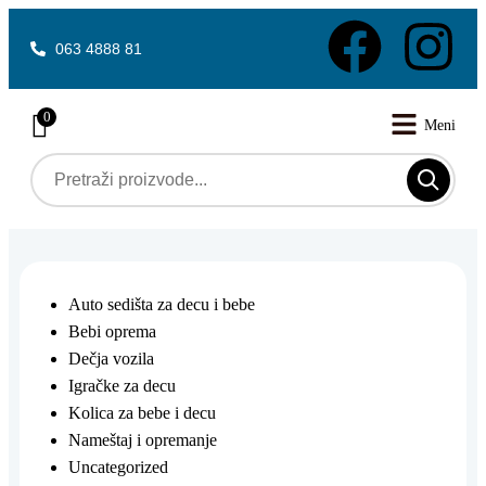
063 4888 81
0
Auto sedišta za decu i bebe
Bebi oprema
Dečja vozila
Igračke za decu
Kolica za bebe i decu
Nameštaj i opremanje
Uncategorized