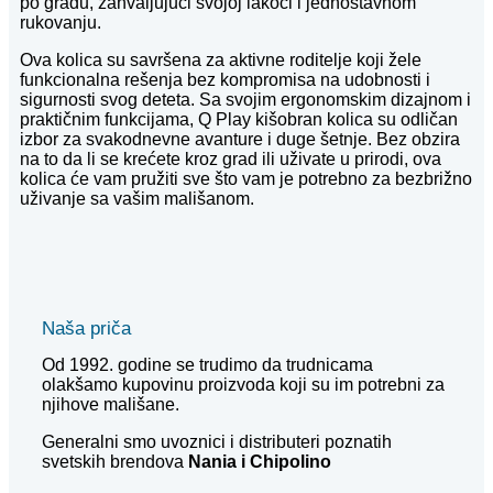
po gradu, zahvaljujući svojoj lakoći i jednostavnom
rukovanju.
Ova kolica su savršena za aktivne roditelje koji žele
funkcionalna rešenja bez kompromisa na udobnosti i
sigurnosti svog deteta. Sa svojim ergonomskim dizajnom i
praktičnim funkcijama, Q Play kišobran kolica su odličan
izbor za svakodnevne avanture i duge šetnje. Bez obzira
na to da li se krećete kroz grad ili uživate u prirodi, ova
kolica će vam pružiti sve što vam je potrebno za bezbrižno
uživanje sa vašim mališanom.
Naša priča
Od 1992. godine se trudimo da trudnicama
olakšamo kupovinu proizvoda koji su im potrebni za
njihove mališane.
Generalni smo uvoznici i distributeri poznatih
svetskih brendova
Nania i
Chipolino