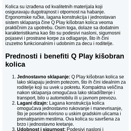
Kolica su izrađena od kvalitetnih materijala koji
osiguravaju dugotrajnost i otpornost na habanje.
Ergonomske ručke, lagana konstrukcija i jednostavan
sistem sklapanja čine Q Play kišobran kolica veoma
praktičnim za upotrebu. Osim toga, dolaze sa dodatnim
karakteristikama kao što su podesivi nasloni, sigurnosni
pojasevi i prostrane korpe za odlaganje, što ih čini
izuzetno funkcionalnim i udobnim za decu i roditelje.
Prednosti i benefiti Q Play kišobran
kolica
Jednostavno sklapanje:
Q Play kišobran kolica se
lako sklapaju jednim potezom, što ih čini idealnim za
roditelje koji su uvek u pokretu. Kompaktna veličina
nakon sklapanja omogućava lako skladištenje i
transport, bilo u automobilu ili u javnom prevozu.
Lagani dizajn:
Lagana konstrukcija kolica
omogućava jednostavno rukovanje i manevrisanje,
što je posebno korisno u uskim gradskim ulicama i
prenatrpanim mestima. Ova kolica su savršena za
brzo i jednostavno kretanje.
Udobnost i sigurnost:
Podesivi nasloni i