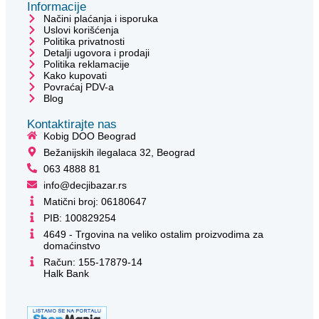
Informacije
Načini plaćanja i isporuka
Uslovi korišćenja
Politika privatnosti
Detalji ugovora i prodaji
Politika reklamacije
Kako kupovati
Povraćaj PDV-a
Blog
Kontaktirajte nas
Kobig DOO Beograd
Bežanijskih ilegalaca 32, Beograd
063 4888 81
info@decjibazar.rs
Matični broj: 06180647
PIB: 100829254
4649 - Trgovina na veliko ostalim proizvodima za
domaćinstvo
Račun: 155-17879-14
Halk Bank