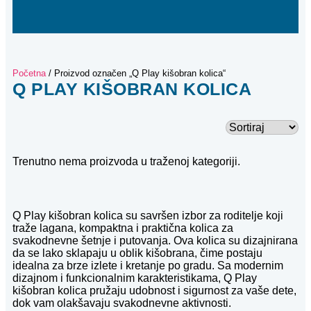
Početna
/ Proizvod označen „Q Play kišobran kolica“
Q PLAY KIŠOBRAN KOLICA
Trenutno nema proizvoda u traženoj kategoriji.
Q Play kišobran kolica su savršen izbor za roditelje koji
traže lagana, kompaktna i praktična kolica za
svakodnevne šetnje i putovanja. Ova kolica su dizajnirana
da se lako sklapaju u oblik kišobrana, čime postaju
idealna za brze izlete i kretanje po gradu. Sa modernim
dizajnom i funkcionalnim karakteristikama, Q Play
kišobran kolica pružaju udobnost i sigurnost za vaše dete,
dok vam olakšavaju svakodnevne aktivnosti.