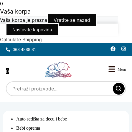
0
Vaša korpa
Vaša korpa je prazna
Vratite se nazad
Nastavite kupovinu
Calculate Shipping
063 4888 81
0
Auto sedišta za decu i bebe
Bebi oprema