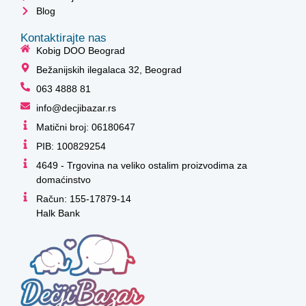
Blog
Kontaktirajte nas
Kobig DOO Beograd
Bežanijskih ilegalaca 32, Beograd
063 4888 81
info@decjibazar.rs
Matični broj: 06180647
PIB: 100829254
4649 - Trgovina na veliko ostalim proizvodima za
domaćinstvo
Račun: 155-17879-14
Halk Bank