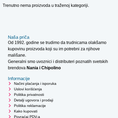
Trenutno nema proizvoda u traženoj kategoriji.
Naša priča
Od 1992. godine se trudimo da trudnicama olakšamo
kupovinu proizvoda koji su im potrebni za njihove
mališane.
Generalni smo uvoznici i distributeri poznatih svetskih
brendova
Nania i
Chipolino
Informacije
Načini plaćanja i isporuka
Uslovi korišćenja
Politika privatnosti
Detalji ugovora i prodaji
Politika reklamacije
Kako kupovati
Povraćaj PDV-a