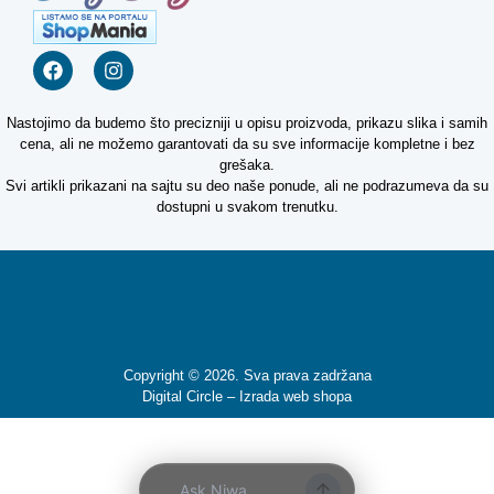
Nastojimo da budemo što precizniji u opisu proizvoda, prikazu slika i samih
cena, ali ne možemo garantovati da su sve informacije kompletne i bez
Kako mogu da
grešaka.
pomognem?
Svi artikli prikazani na sajtu su deo naše ponude, ali ne podrazumeva da su
dostupni u svakom trenutku.
Zdravo! Ja sam
Niwa Ai
Asistent. Pitajte
me šta god o
ovom sajtu ili
recite mi kako
mogu da
Copyright © 2026. Sva prava zadržana
pomognem.
Digital Circle –
Izrada web shopa
12:58 PM
Prikaži najprodavanije
Ask Niwa