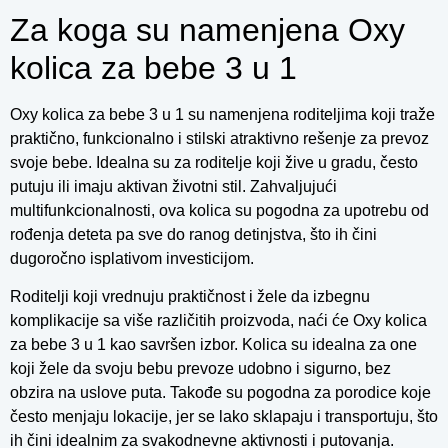
Za koga su namenjena Oxy
kolica za bebe 3 u 1
Oxy kolica za bebe 3 u 1 su namenjena roditeljima koji traže
praktično, funkcionalno i stilski atraktivno rešenje za prevoz
svoje bebe. Idealna su za roditelje koji žive u gradu, često
putuju ili imaju aktivan životni stil. Zahvaljujući
multifunkcionalnosti, ova kolica su pogodna za upotrebu od
rođenja deteta pa sve do ranog detinjstva, što ih čini
dugoročno isplativom investicijom.
Roditelji koji vrednuju praktičnost i žele da izbegnu
komplikacije sa više različitih proizvoda, naći će Oxy kolica
za bebe 3 u 1 kao savršen izbor. Kolica su idealna za one
koji žele da svoju bebu prevoze udobno i sigurno, bez
obzira na uslove puta. Takođe su pogodna za porodice koje
često menjaju lokacije, jer se lako sklapaju i transportuju, što
ih čini idealnim za svakodnevne aktivnosti i putovanja.