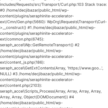
includes/Requests/src/Transport/Curl.php:103 Stack trace:
#0 /home/decjibazar/public_html/wp-
content/plugins/seraphinite-accelerator-
ext/Cmn/Gen.php(5660): WpOrg\Requests\Transport\Curl-
>__construct() #1 /home/decjibazar/public_html/wp-
content/plugins/seraphinite-accelerator-
ext/common.php(6745):
seraph_accel\Wp::GetRemoteTransport() #2
/home/decjibazar/public_html/wp-
content/plugins/seraphinite-accelerator-
ext/content_js.php(186):
seraph_accel\GetExtContents(Array, 'https://www.goo...',
NULL) #3 /home/decjibazar/public_html/wp-
content/plugins/seraphinite-accelerator-
ext/content.php(2103):
seraph_accel\Scripts_Process(Array, Array, Array, Array,
Array, Array, Object(DOMDocument)) #4
/home/decjibazar/public_html/wp-