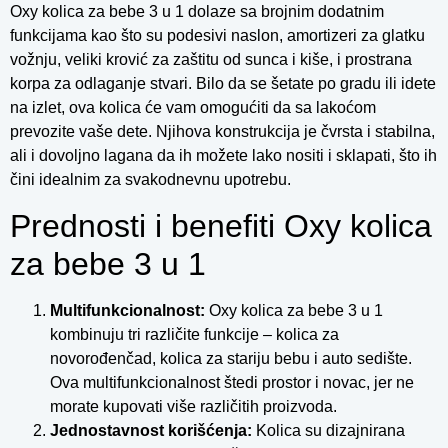
Oxy kolica za bebe 3 u 1 dolaze sa brojnim dodatnim
funkcijama kao što su podesivi naslon, amortizeri za glatku
vožnju, veliki krović za zaštitu od sunca i kiše, i prostrana
korpa za odlaganje stvari. Bilo da se šetate po gradu ili idete
na izlet, ova kolica će vam omogućiti da sa lakoćom
prevozite vaše dete. Njihova konstrukcija je čvrsta i stabilna,
ali i dovoljno lagana da ih možete lako nositi i sklapati, što ih
čini idealnim za svakodnevnu upotrebu.
Prednosti i benefiti Oxy kolica
za bebe 3 u 1
Multifunkcionalnost:
Oxy kolica za bebe 3 u 1
kombinuju tri različite funkcije – kolica za
novorođenčad, kolica za stariju bebu i auto sedište.
Ova multifunkcionalnost štedi prostor i novac, jer ne
morate kupovati više različitih proizvoda.
Jednostavnost korišćenja:
Kolica su dizajnirana