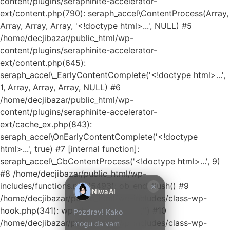
content/plugins/seraphinite-accelerator-
ext/content.php(790): seraph_accel\ContentProcess(Array,
Array, Array, Array, '<!doctype html>...', NULL) #5
/home/decjibazar/public_html/wp-
content/plugins/seraphinite-accelerator-
ext/content.php(645):
seraph_accel\_EarlyContentComplete('<!doctype html>...',
1, Array, Array, Array, NULL) #6
/home/decjibazar/public_html/wp-
Kako mogu da
content/plugins/seraphinite-accelerator-
pomognem?
ext/cache_ex.php(843):
seraph_accel\OnEarlyContentComplete('<!doctype
Zdravo! Ja sam
html>...', true) #7 [internal function]:
Niwa Ai
seraph_accel\_CbContentProcess('<!doctype html>...', 9)
Asistent. Pitajte
#8 /home/decjibazar/public_html/wp-
me šta god o
×
includes/functions.php(5493): ob_end_flush() #9
ovom sajtu ili
Niwa AI
/home/decjibazar/public_html/wp-includes/class-wp-
recite mi kako
hook.php(341): wp_ob_end_flush_all('') #10
Pozdrav! Kako
mogu da
/home/decjibazar/public_html/wp-includes/class-wp-
mogu da vam
pomognem.