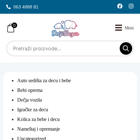
063 4888 81
0
Auto sedišta za decu i bebe
Bebi oprema
Dečja vozila
Igračke za decu
Kolica za bebe i decu
Nameštaj i opremanje
Uncategorized