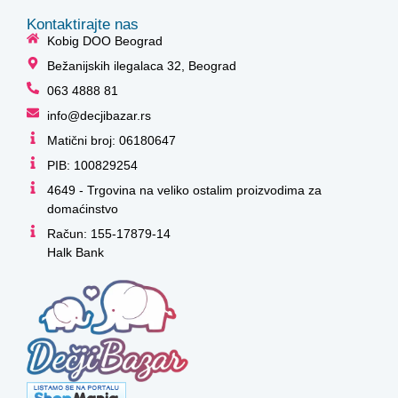
Kontaktirajte nas
Kobig DOO Beograd
Bežanijskih ilegalaca 32, Beograd
063 4888 81
info@decjibazar.rs
Matični broj: 06180647
PIB: 100829254
4649 - Trgovina na veliko ostalim proizvodima za
domaćinstvo
Račun: 155-17879-14
Halk Bank