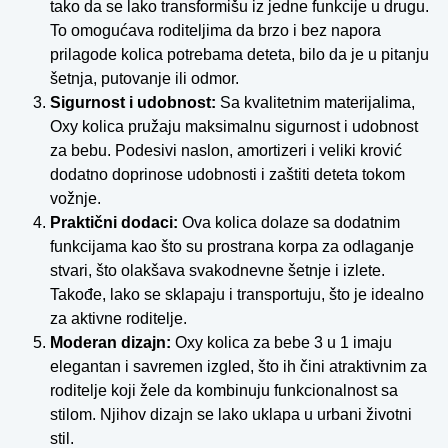
tako da se lako transformišu iz jedne funkcije u drugu.
To omogućava roditeljima da brzo i bez napora
prilagode kolica potrebama deteta, bilo da je u pitanju
šetnja, putovanje ili odmor.
Sigurnost i udobnost:
Sa kvalitetnim materijalima,
Oxy kolica pružaju maksimalnu sigurnost i udobnost
za bebu. Podesivi naslon, amortizeri i veliki krović
dodatno doprinose udobnosti i zaštiti deteta tokom
vožnje.
Praktični dodaci:
Ova kolica dolaze sa dodatnim
funkcijama kao što su prostrana korpa za odlaganje
stvari, što olakšava svakodnevne šetnje i izlete.
Takođe, lako se sklapaju i transportuju, što je idealno
za aktivne roditelje.
Moderan dizajn:
Oxy kolica za bebe 3 u 1 imaju
elegantan i savremen izgled, što ih čini atraktivnim za
roditelje koji žele da kombinuju funkcionalnost sa
stilom. Njihov dizajn se lako uklapa u urbani životni
stil.