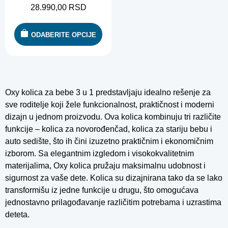
28.990,00
RSD
ODABERITE OPCIJE
Oxy kolica za bebe 3 u 1 predstavljaju idealno rešenje za
sve roditelje koji žele funkcionalnost, praktičnost i moderni
dizajn u jednom proizvodu. Ova kolica kombinuju tri različite
funkcije – kolica za novorođenčad, kolica za stariju bebu i
auto sedište, što ih čini izuzetno praktičnim i ekonomičnim
izborom. Sa elegantnim izgledom i visokokvalitetnim
materijalima, Oxy kolica pružaju maksimalnu udobnost i
sigurnost za vaše dete. Kolica su dizajnirana tako da se lako
transformišu iz jedne funkcije u drugu, što omogućava
jednostavno prilagođavanje različitim potrebama i uzrastima
deteta.