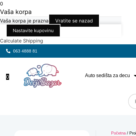
0
Vaša korpa
Vaša korpa je prazna
Vratite se nazad
Nastavite kupovinu
Calculate Shipping
063 4888 81
Auto sedišta za decu
0
Početna
/ Pro