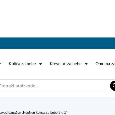
Kolica za bebe
Krevetac za bebe
Oprema za
izvod označen „NouNou kolica za bebe 3 u 1“