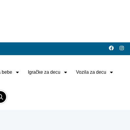
 bebe
Igračke za decu
Vozila za decu