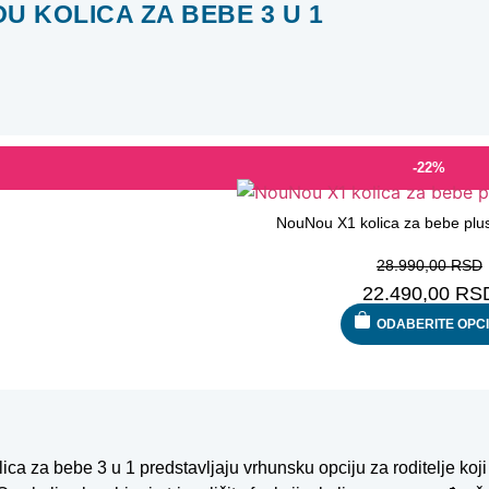
U KOLICA ZA BEBE 3 U 1
-22%
NouNou X1 kolica za bebe plus
28.990,00
RSD
22.490,00
RS
ODABERITE OPC
ca za bebe 3 u 1 predstavljaju vrhunsku opciju za roditelje koji