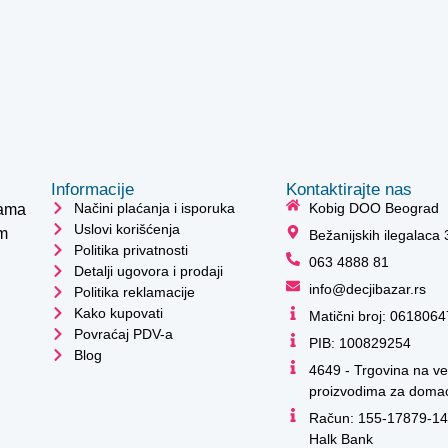
Informacije
Kontaktirajte nas
Načini plaćanja i isporuka
Kobig DOO Beograd
cama
Uslovi korišćenja
im
Bežanijskih ilegalaca
Politika privatnosti
063 4888 81
Detalji ugovora i prodaji
info@decjibazar.rs
Politika reklamacije
Kako kupovati
Matični broj: 0618064
Povraćaj PDV-a
PIB: 100829254
Blog
Kako mogu da
4649 - Trgovina na ve
pomognem?
proizvodima za domać
Račun: 155-17879-14
Halk Bank
Zdravo! Ja sam