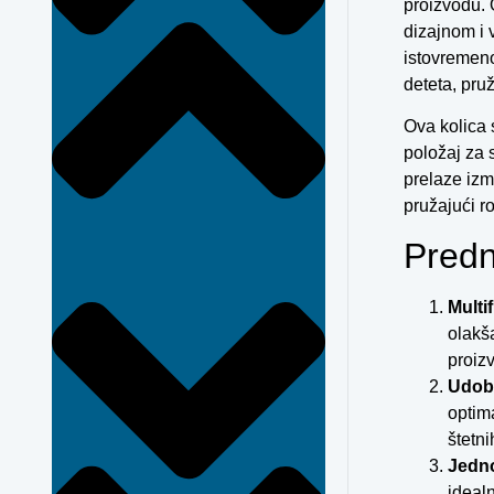
proizvodu. 
dizajnom i 
istovremeno
deteta, pru
Ova kolica 
položaj za 
prelaze izm
pružajući r
Predn
Multi
olakš
proiz
Udob
optima
štetn
Jedno
idealn