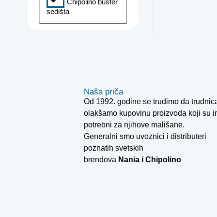
Chipolino buster
sedišta
Naša priča
Od 1992. godine se trudimo da trudni
olakšamo kupovinu proizvoda koji su 
potrebni za njihove mališane.
Generalni smo uvoznici i distributeri
poznatih svetskih
brendova
Nania i
Chipolino