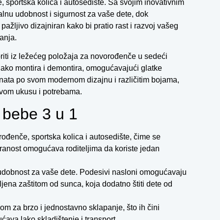
e, sportska kolica i autosedište. Sa svojim inovativnim
alnu udobnost i sigurnost za vaše dete, dok
ažljivo dizajniran kako bi pratio rast i razvoj vašeg
anja.
iti iz ležećeg položaja za novorođenče u sedeći
 lako montira i demontira, omogućavajući glatke
nata po svom modernom dizajnu i različitim bojama,
hovom ukusu i potrebama.
a bebe 3 u 1
đenče, sportska kolica i autosedište, čime se
tranost omogućava roditeljima da koriste jedan
 udobnost za vaše dete. Podesivi nasloni omogućavaju
ljena zaštitom od sunca, koja dodatno štiti dete od
m za brzo i jednostavno sklapanje, što ih čini
ćava lako skladištenje i transport.