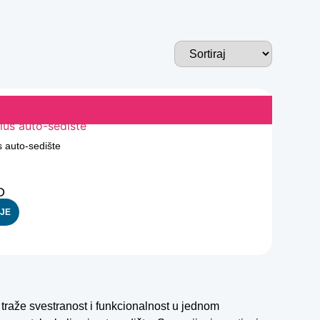
 auto-sedište
D
IJE
 traže svestranost i funkcionalnost u jednom