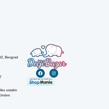
 32, Beograd
7
liko ostalim
instvo