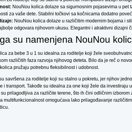
nost:
NouNou kolica dolaze sa sigurnosnim pojasevima u pet tač
nosti za vaše dete. Stabilni točkovi sa kočnicama dodatno poveća
 dizajn:
NouNou kolica dolaze u različitim modernim bojama i sti
ajbolje odgovara njihovom ukusu. Elegantni i atraktivni dizajni č
ga su namenjena NouNou kolic
ca za bebe 3 u 1 su idealna za roditelje koji žele sveobuhvatno
om različitih faza razvoja njihovog deteta. Bilo da je reč o novo
 kolica pružaju potrebnu fleksibilnost i udobnost.
su savršena za roditelje koji su stalno u pokretu, jer njihov je
e i transport. Takođe su idealna za one koji žele da investiraju 
 su prilagodljiva za različite terene, što ih čini odličnim izborom
va multifunkcionalnost omogućava lako prilagođavanje različiti
icu.