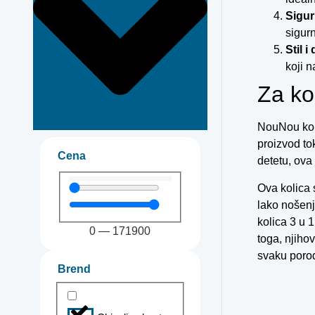
Sigur
sigur
Stil i
koji n
Za ko
NouNou koli
proizvod tok
Cena
detetu, ova
Ova kolica 
lako nošenj
kolica 3 u 1
0
—
171900
toga, njiho
svaku porod
Brend