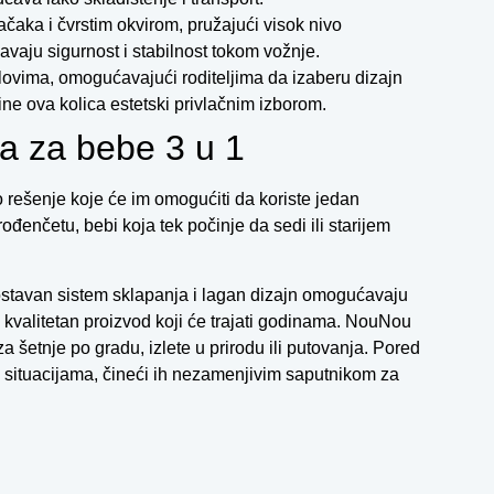
aka i čvrstim okvirom, pružajući visok nivo
vaju sigurnost i stabilnost tokom vožnje.
lovima, omogućavajući roditeljima da izaberu dizajn
ine ova kolica estetski privlačnim izborom.
a za bebe 3 u 1
 rešenje koje će im omogućiti da koriste jedan
rođenčetu, bebi koja tek počinje da sedi ili starijem
dnostavan sistem sklapanja i lagan dizajn omogućavaju
u kvalitetan proizvod koji će trajati godinama. NouNou
 za šetnje po gradu, izlete u prirodu ili putovanja. Pored
m situacijama, čineći ih nezamenjivim saputnikom za