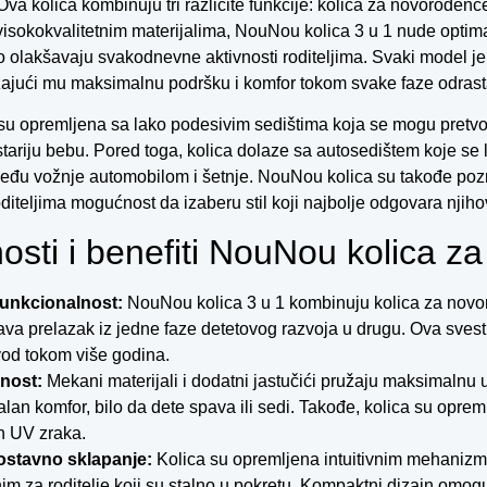
Ova kolica kombinuju tri različite funkcije: kolica za novorođenč
visokokvalitetnim materijalima, NouNou kolica 3 u 1 nude optim
 olakšavaju svakodnevne aktivnosti roditeljima. Svaki model je p
žajući mu maksimalnu podršku i komfor tokom svake faze odrast
su opremljena sa lako podesivim sedištima koja se mogu pretvor
stariju bebu. Pored toga, kolica dolaze sa autosedištem koje se
eđu vožnje automobilom i šetnje. NouNou kolica su takođe poz
oditeljima mogućnost da izaberu stil koji najbolje odgovara nji
osti i benefiti NouNou kolica z
funkcionalnost:
NouNou kolica 3 u 1 kombinuju kolica za novoro
ava prelazak iz jedne faze detetovog razvoja u drugu. Ova sves
vod tokom više godina.
nost:
Mekani materijali i dodatni jastučići pružaju maksimalnu
lan komfor, bilo da dete spava ili sedi. Takođe, kolica su oprem
ih UV zraka.
stavno sklapanje:
Kolica su opremljena intuitivnim mehanizmo
im za roditelje koji su stalno u pokretu. Kompaktni dizajn omogu