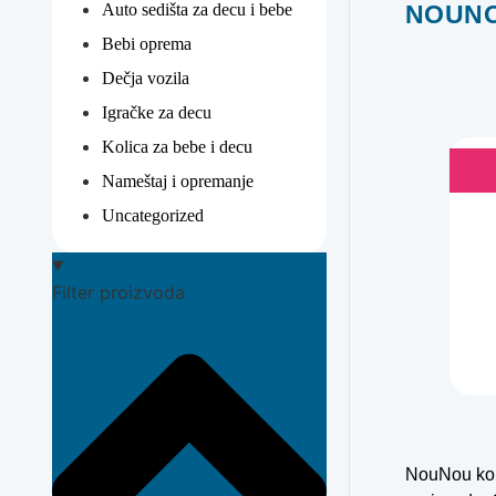
Auto sedišta za decu i bebe
NOUNO
Bebi oprema
Dečja vozila
Igračke za decu
Kolica za bebe i decu
Nameštaj i opremanje
Uncategorized
Filter proizvoda
NouNou koli