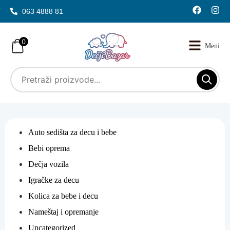
063 4888 81
0
Auto sedišta za decu i bebe
Bebi oprema
Dečja vozila
Igračke za decu
Kolica za bebe i decu
Nameštaj i opremanje
Uncategorized