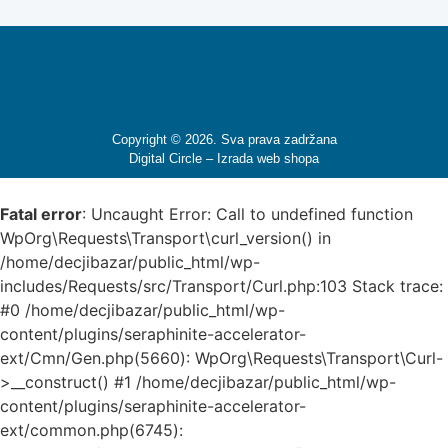
Copyright © 2026. Sva prava zadržana
Digital Circle –
Izrada web shopa
Fatal error
: Uncaught Error: Call to undefined function
WpOrg\Requests\Transport\curl_version() in
/home/decjibazar/public_html/wp-
includes/Requests/src/Transport/Curl.php:103 Stack trace:
#0 /home/decjibazar/public_html/wp-
content/plugins/seraphinite-accelerator-
ext/Cmn/Gen.php(5660): WpOrg\Requests\Transport\Curl-
>__construct() #1 /home/decjibazar/public_html/wp-
content/plugins/seraphinite-accelerator-
ext/common.php(6745):