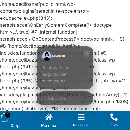
/home/decjibazar/public_html/wp-
Kako mogu da
content/plugins/seraphinite-accelerator-
pomognem?
ext/cache_ex.php(843):
seraph_accel\OnEarlyContentComplete('<!doctype
html>...', true) #7 [internal function]:
Zdravo! Ja sam
Niwa Ai
seraph_accel\_CbContentProcess('<!doctype html>...', 9)
Asistent. Pitajte
#8 /home/decjibazar/public_html/wp-
me šta god o
includes/functions.php(5493): ob_end_flush() #9
×
ovom sajtu ili
Niwa AI
/home/decjibazar/public_html/wp-includes/class-wp-
recite mi kako
hook.php(341): wp_ob_end_flush_all('') #10
Pozdrav! Kako
mogu da
/home/decjibazar/public_html/wp-includes/class-wp-
mogu da vam
pomognem.
hook.php(365): WP_Hook->apply_filters(NULL, Array) #11
pomognem?
9:48 AM
/home/decjibazar/public_html/wp-
Prikaži najprodavanije
includes/plugin.php(522): WP_Hook->do_action(Array) #12
Ask Niwa
/home/decjibazar/public_html/wp-includes/load.php(1308):
Prikaži najnovije
do_action('shutdown') #13 [internal function]:
0
shutdown_action_hook() #14 {main} thrown in
/home/decjibazar/public_html/wp-
Početna
Kategorije
Poziv
Korpa
includes/Requests/src/Transport/Curl.php
on line
103