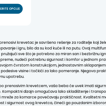
ERITE OPCIJE
prenosivi krevetac je savršeno rešenje za roditelje koji ž
pavanje i igru, bilo da su kod kuće ili na putu. Ovaj multi
, pružajući sve što je potrebno za miran san i bezbrižnu ig
preme, nudeći potrebnu sigurnost i komfor u jednom pra
 svojom čvrstom konstrukcijom, jednostavnim sklapanjem
u, podesive visine i točkići za lako pomeranje. Njegova prak
nu upotrebu.
oo prenosivim krevetcem, vaša beba će uvek imati sigurn
e. Kompaktni dizajn omogućava lako skladištenje i transp
i mreže za komarce povećavaju praktičnost. Kvalitetni mat
st i sigurnost ovog krevetca, čineći ga pouzdanim izborom z