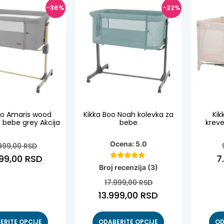
-36%
-22%
oo Amaris wood
Kikka Boo Noah kolevka za
Kik
 bebe grey Akcija
bebe
kreve
Ocena: 5.0
999,00
RSD
599,00
RSD
7
Ocenjeno
Broj recenzija (3)
sa
5.00
17.999,00
RSD
od 5
13.999,00
RSD
ERITE OPCIJE
ODABERITE OPCIJE
OD