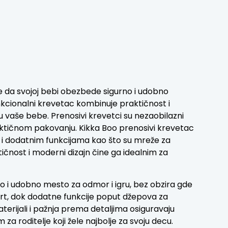
ele da svojoj bebi obezbede sigurno i udobno
funkcionalni krevetac kombinuje praktičnost i
ru vaše bebe. Prenosivi krevetci su nezaobilazni
ktičnom pakovanju. Kikka Boo prenosivi krevetac
 i dodatnim funkcijama kao što su mreže za
tičnost i moderni dizajn čine ga idealnim za
o i udobno mesto za odmor i igru, bez obzira gde
ort, dok dodatne funkcije poput džepova za
erijali i pažnja prema detaljima osiguravaju
a roditelje koji žele najbolje za svoju decu.