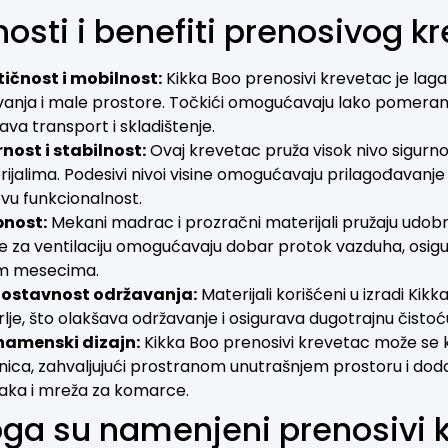
osti i benefiti prenosivog k
tičnost i mobilnost:
Kikka Boo prenosivi krevetac je lagan
anja i male prostore. Točkići omogućavaju lako pomeran
ava transport i skladištenje.
nost i stabilnost:
Ovaj krevetac pruža visok nivo sigurnost
ijalima. Podesivi nivoi visine omogućavaju prilagođavan
vu funkcionalnost.
nost:
Mekani madrac i prozračni materijali pružaju udobn
 za ventilaciju omogućavaju dobar protok vazduha, osig
im mesecima.
ostavnost održavanja:
Materijali korišćeni u izradi Kik
lje, što olakšava održavanje i osigurava dugotrajnu čistoću 
namenski dizajn:
Kikka Boo prenosivi krevetac može se k
nica, zahvaljujući prostranom unutrašnjem prostoru i dod
aka i mreža za komarce.
ga su namenjeni prenosivi k