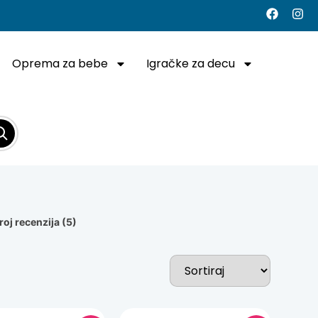
Oprema za bebe
Igračke za decu
roj recenzija (5)