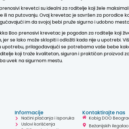
renosivi krevetci su idealni za roditelje koji žele maksimal
e ili na putovanju. Ovaj krevetac je savršen za porodice 
ućavajući im da svojoj bebi pruže sigurno i udobno mesto 
kka Boo prenosivi krevetac je pogodan za roditelje koji ž
 jer se lako može sklopiti i odložiti kada nije u upotreb
 upotrebu, prilagođavajući se potrebama vaše bebe kako 
ditelje koji traže kvalitetan, siguran i praktičan proizvod za
eba uvek na sigurnom mestu.
Informacije
Kontaktirajte nas
Načini plaćanja i isporuka
Kobig DOO Beogra
Uslovi korišćenja
Bežanijskih ilegalac