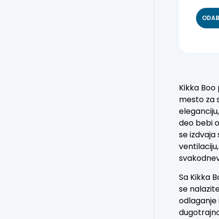
ODAB
Kikka Boo 
mesto za s
eleganciju
deo bebi o
se izdvaja
ventilacij
svakodnev
Sa Kikka B
se nalazit
odlaganje 
dugotrajno