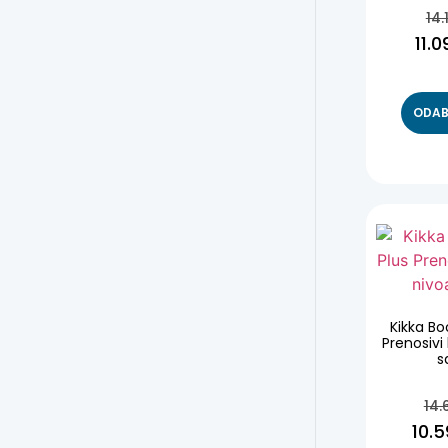
14.
11.
ODAB
Kikka Bo
Prenosivi
s
14.
10.