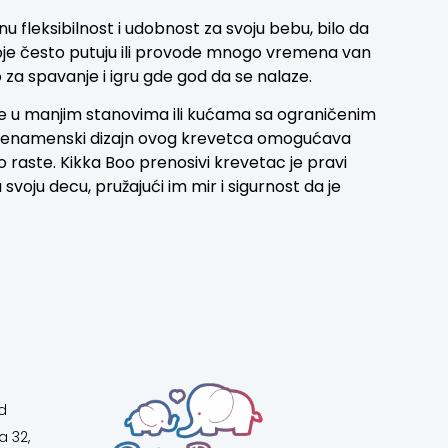
nu fleksibilnost i udobnost za svoju bebu, bilo da
koje često putuju ili provode mnogo vremena van
za spavanje i igru gde god da se nalaze.
ive u manjim stanovima ili kućama sa ograničenim
i. Višenamenski dizajn ovog krevetca omogućava
raste. Kikka Boo prenosivi krevetac je pravi
 svoju decu, pružajući im mir i sigurnost da je
d
a 32,