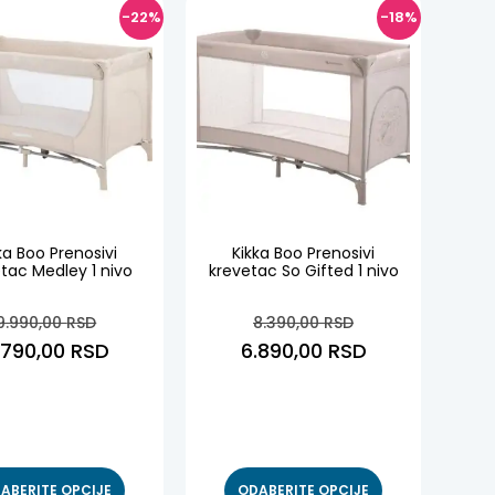
-22%
-18%
ka Boo Prenosivi
Kikka Boo Prenosivi
tac Medley 1 nivo
krevetac So Gifted 1 nivo
9.990,00
RSD
8.390,00
RSD
.790,00
RSD
6.890,00
RSD
ABERITE OPCIJE
ODABERITE OPCIJE