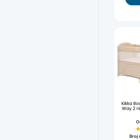
Kikka Bo
Way 2 n
O
Broj 