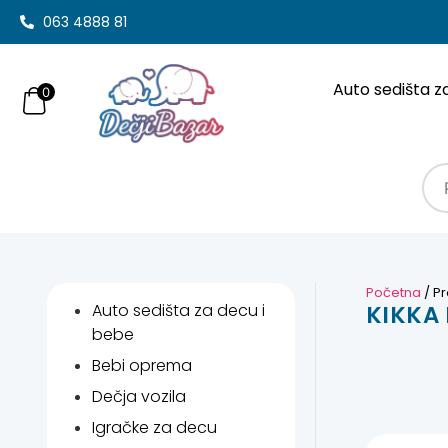
063 4888 81
Auto sedišta z
0
Početna
/ Pr
Auto sedišta za decu i
KIKKA
bebe
Bebi oprema
Dečja vozila
Igračke za decu