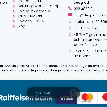
Politika privatnosti
hove
Beograd
Detalji ugovora i prodaji
063 4888 81
Politika reklamacije
i
info@decjibazar.rs
Kako kupovati
Povraćaj PDV-a
Matični broj: 06180
Blog
PIB: 100829254
4649 - Trgovina na 
ostalim proizvodim
domaćinstvo
Račun: 155-17879-14
Halk Bank
proizvoda, prikazu slika i samih cena, ali ne možemo garantovati da
zani na sajtu su deo naše ponude, ali ne podrazumeva da su dostupni 
Ask Niwa