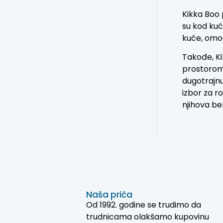
Kikka Boo p
su kod kuć
kuće, omog
Takođe, Ki
prostorom,
dugotrajnu
izbor za ro
njihova b
Naša priča
Od 1992. godine se trudimo da
trudnicama olakšamo kupovinu