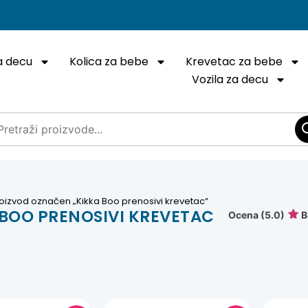
a decu
Kolica za bebe
Krevetac za bebe
Vozila za decu
oizvod označen „Kikka Boo prenosivi krevetac“
 BOO PRENOSIVI KREVETAC
Ocena (5.0)
B