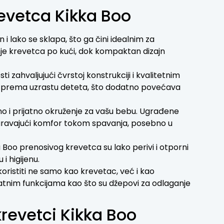
revetca Kikka Boo
 i lako se sklapa, što ga čini idealnim za
je krevetca po kući, dok kompaktan dizajn
i zahvaljujući čvrstoj konstrukciji i kvalitetnim
je prema uzrastu deteta, što dodatno povećava
o i prijatno okruženje za vašu bebu. Ugrađene
uravajući komfor tokom spavanja, posebno u
ka Boo prenosivog krevetca su lako perivi i otporni
i higijenu.
oristiti ne samo kao krevetac, već i kao
atnim funkcijama kao što su džepovi za odlaganje
revetci Kikka Boo