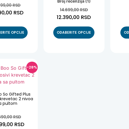
Broj recenzija (1)
5.00
sa
199,00
RSD
od 5
5.00
14.699,00
RSD
090,00
RSD
od 5
12.390,00
RSD
ERITE OPCIJE
ODABERITE OPCIJE
OD
-28%
o So Gifted Plus
 krevetac 2 nivoa
a pultom
690,00
RSD
599,00
RSD