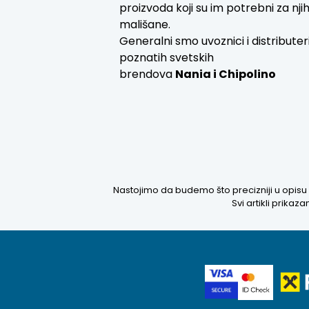
proizvoda koji su im potrebni za nji
mališane.
Generalni smo uvoznici i distributer
poznatih svetskih
brendova
Nania i
Chipolino
Nastojimo da budemo što precizniji u opisu 
Svi artikli prika