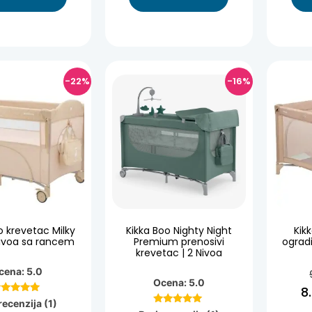
-22%
-16%
o krevetac Milky
Kikka Boo Nighty Night
Kik
ivoa sa rancem
Premium prenosivi
ograd
krevetac | 2 Nivoa
cena: 5.0
Ocena: 5.0
8
Ocenjeno
recenzija (1)
sa
Ocenjeno