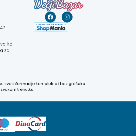
647
veliko
a za
 su sve informacije kompletne i bez grešaka.
u svakom trenutku.