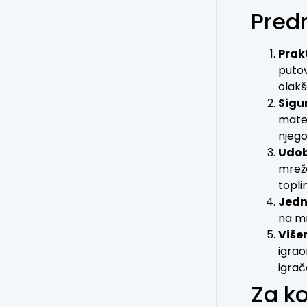
Predn
Prak
putov
olakš
Sigur
mater
njego
Udob
mreže
topl
Jedn
na mr
Više
igrao
igrač
Za ko