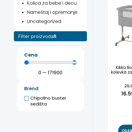
Kolica za bebe i decu
Nameštaj i opremanje
Uncategorized
Filter proizvoda
Cena
Kikka B
0
—
171900
kolevka za
25.
Brend
16.
Chipolino buster
sedišta
ODAB