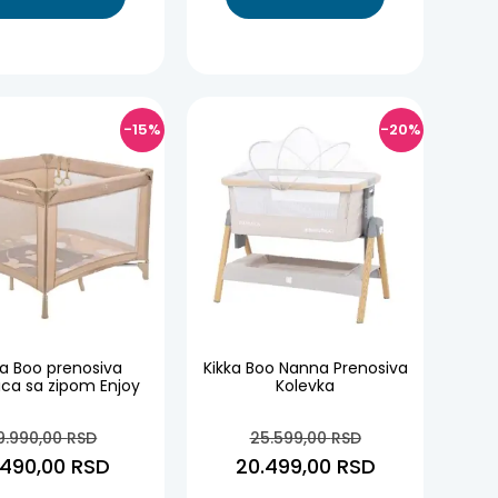
-15%
-20%
ka Boo prenosiva
Kikka Boo Nanna Prenosiva
ica sa zipom Enjoy
Kolevka
9.990,00
RSD
25.599,00
RSD
.490,00
RSD
20.499,00
RSD