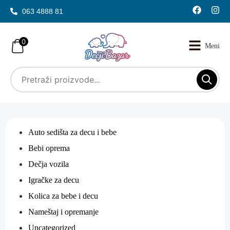
063 4888 81
0
Auto sedišta za decu i bebe
Bebi oprema
Dečja vozila
Igračke za decu
Kolica za bebe i decu
Nameštaj i opremanje
Uncategorized