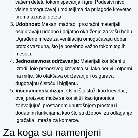
vašem detetu tokom spavanja i igre. Podesivi nivoi
visine omogućavaju roditeljima da prilagode krevetac
prema uzrastu deteta.
Udobnost:
Mekani madrac i prozračni materijali
osiguravaju udobno i prijatno okruženje za vašu bebu.
Ugrađene mreže za ventilaciju omogućavaju dobar
protok vazduha, što je posebno važno tokom toplih
meseci.
Jednostavnost održavanja:
Materijali korišćeni u
izradi Joie prenosivog krevetca su lako perivi i otporni
na mrlje, što olakšava održavanje i osigurava
dugotrajnu čistoću i higijenu.
Višenamenski dizajn:
Osim što služi kao krevetac,
ovaj proizvod može se koristiti i kao igraonica,
zahvaljujući prostranom unutrašnjem prostoru i
dodatnim funkcijama kao što su džepovi za odlaganje
igračaka i mreža za komarce.
Za koga su namenjeni