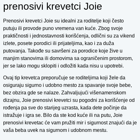
prenosivi krevetci Joie
Prenosivi krevetci Joie su idealni za roditelje koji često
putuju ili provode puno vremena van kuće. Zbog svoje
praktičnosti i jednostavnosti korišćenja, odlični su za vikend
izlete, posete porodici ili prijateljima, kao i za duža
putovanja. Takođe su savršeni za porodice koje žive u
manjim stanovima ili domovima sa ograničenim prostorom,
jer se lako mogu sklopiti i odložiti kada nisu u upotrebi.
Ovaj tip krevetca preporučuje se roditeljima koji žele da
osiguraju sigurno i udobno mesto za spavanje svoje bebe,
bez obzira gde se nalaze. Zahvaljujući višenamenskom
dizajnu, Joie prenosivi krevetci su pogodni za korišćenje od
rođenja pa sve do starijeg uzrasta, kada dete počinje da
istražuje i igra se. Bilo da ste kod kuće ili na putu, Joie
prenosivi krevetac će vam pružiti mir i sigurnost znajući da je
vaša beba uvek na sigurnom i udobnom mestu.