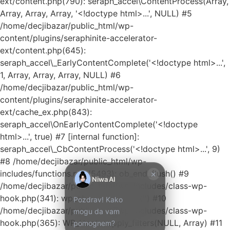
ext/content.php(790): seraph_accel\ContentProcess(Array,
Array, Array, Array, '<!doctype html>...', NULL) #5
/home/decjibazar/public_html/wp-
content/plugins/seraphinite-accelerator-
ext/content.php(645):
seraph_accel\_EarlyContentComplete('<!doctype html>...',
1, Array, Array, Array, NULL) #6
/home/decjibazar/public_html/wp-
Kako mogu da
content/plugins/seraphinite-accelerator-
pomognem?
ext/cache_ex.php(843):
seraph_accel\OnEarlyContentComplete('<!doctype
Zdravo! Ja sam
html>...', true) #7 [internal function]:
Niwa Ai
seraph_accel\_CbContentProcess('<!doctype html>...', 9)
Asistent. Pitajte
#8 /home/decjibazar/public_html/wp-
me šta god o
×
includes/functions.php(5493): ob_end_flush() #9
ovom sajtu ili
Niwa AI
/home/decjibazar/public_html/wp-includes/class-wp-
recite mi kako
hook.php(341): wp_ob_end_flush_all('') #10
Pozdrav! Kako
mogu da
/home/decjibazar/public_html/wp-includes/class-wp-
mogu da vam
pomognem.
hook.php(365): WP_Hook->apply_filters(NULL, Array) #11
pomognem?
7:28 AM