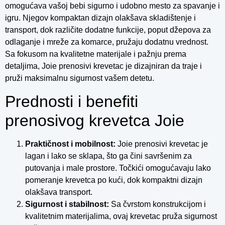
omogućava vašoj bebi sigurno i udobno mesto za spavanje i
igru. Njegov kompaktan dizajn olakšava skladištenje i
transport, dok različite dodatne funkcije, poput džepova za
odlaganje i mreže za komarce, pružaju dodatnu vrednost.
Sa fokusom na kvalitetne materijale i pažnju prema
detaljima, Joie prenosivi krevetac je dizajniran da traje i
pruži maksimalnu sigurnost vašem detetu.
Prednosti i benefiti
prenosivog krevetca Joie
Praktičnost i mobilnost:
Joie prenosivi krevetac je
lagan i lako se sklapa, što ga čini savršenim za
putovanja i male prostore. Točkići omogućavaju lako
pomeranje krevetca po kući, dok kompaktni dizajn
olakšava transport.
Sigurnost i stabilnost:
Sa čvrstom konstrukcijom i
kvalitetnim materijalima, ovaj krevetac pruža sigurnost