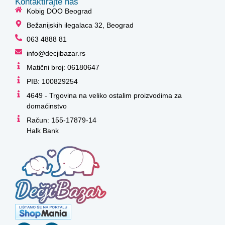
Kontaktirajte nas
Kobig DOO Beograd
Bežanijskih ilegalaca 32, Beograd
063 4888 81
info@decjibazar.rs
Matični broj: 06180647
PIB: 100829254
4649 - Trgovina na veliko ostalim proizvodima za
domaćinstvo
Račun: 155-17879-14
Halk Bank