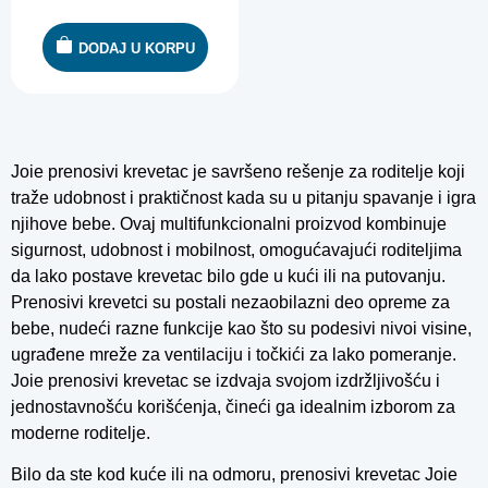
DODAJ U KORPU
Joie prenosivi krevetac je savršeno rešenje za roditelje koji
traže udobnost i praktičnost kada su u pitanju spavanje i igra
njihove bebe. Ovaj multifunkcionalni proizvod kombinuje
sigurnost, udobnost i mobilnost, omogućavajući roditeljima
da lako postave krevetac bilo gde u kući ili na putovanju.
Prenosivi krevetci su postali nezaobilazni deo opreme za
bebe, nudeći razne funkcije kao što su podesivi nivoi visine,
ugrađene mreže za ventilaciju i točkići za lako pomeranje.
Joie prenosivi krevetac se izdvaja svojom izdržljivošću i
jednostavnošću korišćenja, čineći ga idealnim izborom za
moderne roditelje.
Bilo da ste kod kuće ili na odmoru, prenosivi krevetac Joie