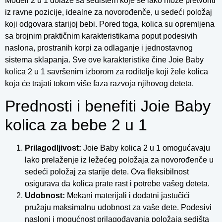
Modeli 2 u 1 dolaze sa sedištem koje se lako može pretvoriti
iz ravne pozicije, idealne za novorođenče, u sedeći položaj
koji odgovara starijoj bebi. Pored toga, kolica su opremljena
sa brojnim praktičnim karakteristikama poput podesivih
naslona, prostranih korpi za odlaganje i jednostavnog
sistema sklapanja. Sve ove karakteristike čine Joie Baby
kolica 2 u 1 savršenim izborom za roditelje koji žele kolica
koja će trajati tokom više faza razvoja njihovog deteta.
Prednosti i benefiti Joie Baby
kolica za bebe 2 u 1
Prilagodljivost:
Joie Baby kolica 2 u 1 omogućavaju
lako prelaženje iz ležećeg položaja za novorođenče u
sedeći položaj za starije dete. Ova fleksibilnost
osigurava da kolica prate rast i potrebe vašeg deteta.
Udobnost:
Mekani materijali i dodatni jastučići
pružaju maksimalnu udobnost za vaše dete. Podesivi
nasloni i mogućnost prilagođavanja položaja sedišta