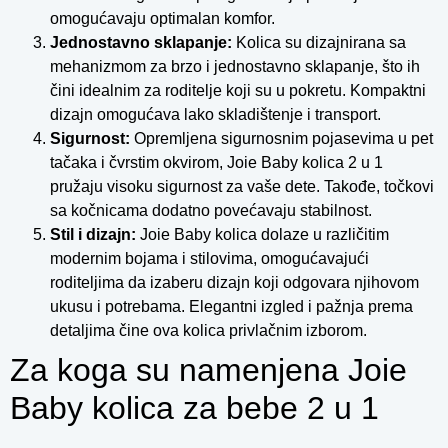
omogućavaju optimalan komfor.
Jednostavno sklapanje:
Kolica su dizajnirana sa
mehanizmom za brzo i jednostavno sklapanje, što ih
čini idealnim za roditelje koji su u pokretu. Kompaktni
dizajn omogućava lako skladištenje i transport.
Sigurnost:
Opremljena sigurnosnim pojasevima u pet
tačaka i čvrstim okvirom, Joie Baby kolica 2 u 1
pružaju visoku sigurnost za vaše dete. Takođe, točkovi
sa kočnicama dodatno povećavaju stabilnost.
Stil i dizajn:
Joie Baby kolica dolaze u različitim
modernim bojama i stilovima, omogućavajući
roditeljima da izaberu dizajn koji odgovara njihovom
ukusu i potrebama. Elegantni izgled i pažnja prema
detaljima čine ova kolica privlačnim izborom.
Za koga su namenjena Joie
Baby kolica za bebe 2 u 1