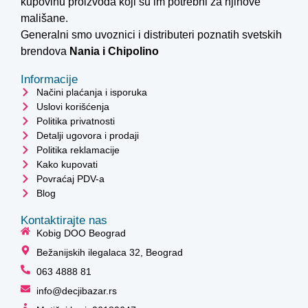
kupovinu proizvoda koji su im potrebni za njihove
mališane.
Generalni smo uvoznici i distributeri poznatih svetskih
brendova
Nania i
Chipolino
Informacije
Načini plaćanja i isporuka
Uslovi korišćenja
Politika privatnosti
Detalji ugovora i prodaji
Politika reklamacije
Kako kupovati
Povraćaj PDV-a
Blog
Kontaktirajte nas
Kobig DOO Beograd
Bežanijskih ilegalaca 32, Beograd
063 4888 81
info@decjibazar.rs