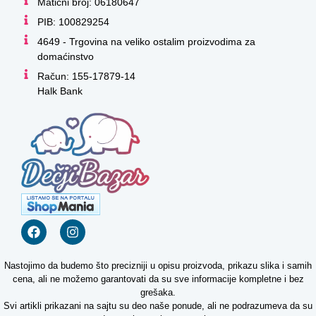
Matični broj: 06180647
PIB: 100829254
4649 - Trgovina na veliko ostalim proizvodima za
domaćinstvo
Račun: 155-17879-14
Halk Bank
Nastojimo da budemo što precizniji u opisu proizvoda, prikazu slika i samih
cena, ali ne možemo garantovati da su sve informacije kompletne i bez
grešaka.
Svi artikli prikazani na sajtu su deo naše ponude, ali ne podrazumeva da su