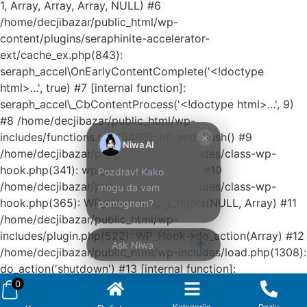
1, Array, Array, Array, NULL) #6
/home/decjibazar/public_html/wp-
Kako mogu da
content/plugins/seraphinite-accelerator-
pomognem?
ext/cache_ex.php(843):
seraph_accel\OnEarlyContentComplete('<!doctype
Zdravo! Ja sam
html>...', true) #7 [internal function]:
Niwa Ai
seraph_accel\_CbContentProcess('<!doctype html>...', 9)
Asistent. Pitajte
#8 /home/decjibazar/public_html/wp-
me šta god o
×
includes/functions.php(5493): ob_end_flush() #9
ovom sajtu ili
Niwa AI
/home/decjibazar/public_html/wp-includes/class-wp-
recite mi kako
hook.php(341): wp_ob_end_flush_all('') #10
Pozdrav! Kako
mogu da
/home/decjibazar/public_html/wp-includes/class-wp-
mogu da vam
pomognem.
hook.php(365): WP_Hook->apply_filters(NULL, Array) #11
pomognem?
12:06 PM
/home/decjibazar/public_html/wp-
Prikaži najprodavanije
includes/plugin.php(522): WP_Hook->do_action(Array) #12
Ask Niwa
/home/decjibazar/public_html/wp-includes/load.php(1308):
Prikaži najnovije
do_action('shutdown') #13 [internal function]:
0
shutdown_action_hook() #14 {main} thrown in
/home/decjibazar/public_html/wp-