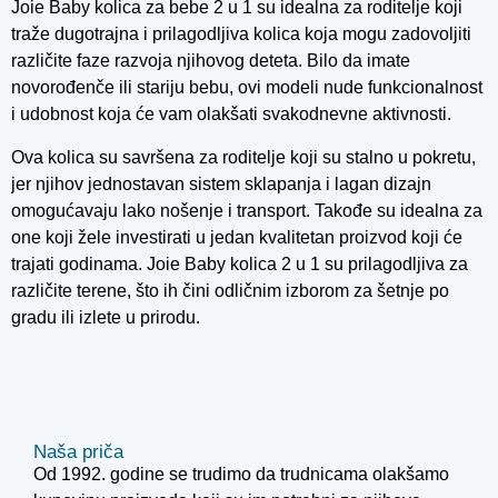
Joie Baby kolica za bebe 2 u 1 su idealna za roditelje koji
traže dugotrajna i prilagodljiva kolica koja mogu zadovoljiti
različite faze razvoja njihovog deteta. Bilo da imate
novorođenče ili stariju bebu, ovi modeli nude funkcionalnost
i udobnost koja će vam olakšati svakodnevne aktivnosti.
Ova kolica su savršena za roditelje koji su stalno u pokretu,
jer njihov jednostavan sistem sklapanja i lagan dizajn
omogućavaju lako nošenje i transport. Takođe su idealna za
one koji žele investirati u jedan kvalitetan proizvod koji će
trajati godinama. Joie Baby kolica 2 u 1 su prilagodljiva za
različite terene, što ih čini odličnim izborom za šetnje po
gradu ili izlete u prirodu.
Naša priča
Od 1992. godine se trudimo da trudnicama olakšamo