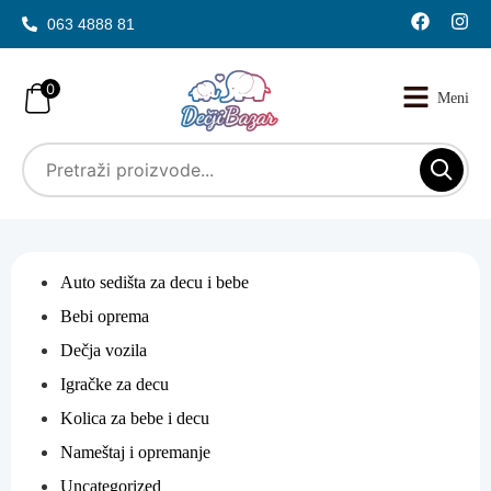
063 4888 81
0
Auto sedišta za decu i bebe
Bebi oprema
Dečja vozila
Igračke za decu
Kolica za bebe i decu
Nameštaj i opremanje
Uncategorized