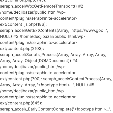
ext/common.php(6745):
seraph_accel\Wp::GetRemoteTransport() #2
/home/decjibazar/public_html/wp-
content/plugins/seraphinite-accelerator-
ext/content_js.php(186):
seraph_accel\GetExtContents(Array, 'https://www.goo...',
NULL) #3 /home/decjibazar/public_html/wp-
content/plugins/seraphinite-accelerator-
ext/content.php(2103):
seraph_accel\Scripts_Process(Array, Array, Array, Array,
Array, Array, Object(DOMDocument)) #4
/home/decjibazar/public_html/wp-
content/plugins/seraphinite-accelerator-
ext/content.php(790): seraph_accel\ContentProcess(Array,
Array, Array, Array, '<!doctype html>...', NULL) #5
/home/decjibazar/public_html/wp-
content/plugins/seraphinite-accelerator-
ext/content.php(645):
seraph_accel\_EarlyContentComplete('<!doctype html>...',