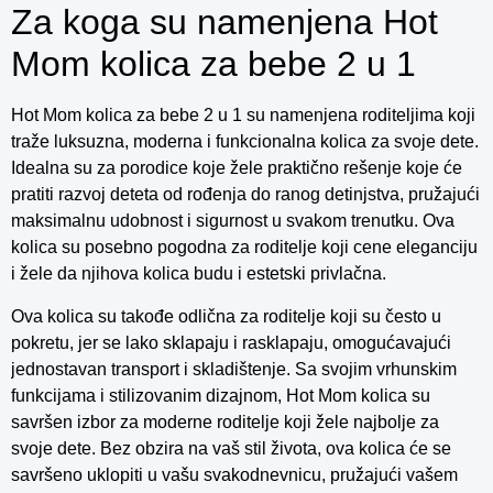
Za koga su namenjena Hot
Mom kolica za bebe 2 u 1
Hot Mom kolica za bebe 2 u 1 su namenjena roditeljima koji
traže luksuzna, moderna i funkcionalna kolica za svoje dete.
Idealna su za porodice koje žele praktično rešenje koje će
pratiti razvoj deteta od rođenja do ranog detinjstva, pružajući
maksimalnu udobnost i sigurnost u svakom trenutku. Ova
kolica su posebno pogodna za roditelje koji cene eleganciju
i žele da njihova kolica budu i estetski privlačna.
Ova kolica su takođe odlična za roditelje koji su često u
pokretu, jer se lako sklapaju i rasklapaju, omogućavajući
jednostavan transport i skladištenje. Sa svojim vrhunskim
funkcijama i stilizovanim dizajnom, Hot Mom kolica su
savršen izbor za moderne roditelje koji žele najbolje za
svoje dete. Bez obzira na vaš stil života, ova kolica će se
savršeno uklopiti u vašu svakodnevnicu, pružajući vašem