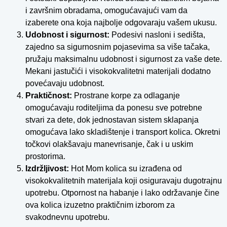
i završnim obradama, omogućavajući vam da
izaberete ona koja najbolje odgovaraju vašem ukusu.
Udobnost i sigurnost:
Podesivi nasloni i sedišta,
zajedno sa sigurnosnim pojasevima sa više tačaka,
pružaju maksimalnu udobnost i sigurnost za vaše dete.
Mekani jastučići i visokokvalitetni materijali dodatno
povećavaju udobnost.
Praktičnost:
Prostrane korpe za odlaganje
omogućavaju roditeljima da ponesu sve potrebne
stvari za dete, dok jednostavan sistem sklapanja
omogućava lako skladištenje i transport kolica. Okretni
točkovi olakšavaju manevrisanje, čak i u uskim
prostorima.
Izdržljivost:
Hot Mom kolica su izrađena od
visokokvalitetnih materijala koji osiguravaju dugotrajnu
upotrebu. Otpornost na habanje i lako održavanje čine
ova kolica izuzetno praktičnim izborom za
svakodnevnu upotrebu.