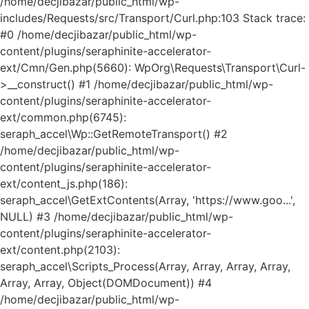
/home/decjibazar/public_html/wp-
includes/Requests/src/Transport/Curl.php:103 Stack trace:
#0 /home/decjibazar/public_html/wp-
content/plugins/seraphinite-accelerator-
ext/Cmn/Gen.php(5660): WpOrg\Requests\Transport\Curl-
>__construct() #1 /home/decjibazar/public_html/wp-
content/plugins/seraphinite-accelerator-
ext/common.php(6745):
seraph_accel\Wp::GetRemoteTransport() #2
/home/decjibazar/public_html/wp-
content/plugins/seraphinite-accelerator-
ext/content_js.php(186):
seraph_accel\GetExtContents(Array, 'https://www.goo...',
NULL) #3 /home/decjibazar/public_html/wp-
content/plugins/seraphinite-accelerator-
ext/content.php(2103):
seraph_accel\Scripts_Process(Array, Array, Array, Array,
Array, Array, Object(DOMDocument)) #4
/home/decjibazar/public_html/wp-