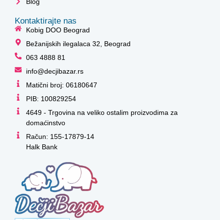
Blog
Kontaktirajte nas
Kobig DOO Beograd
Bežanijskih ilegalaca 32, Beograd
063 4888 81
info@decjibazar.rs
Matični broj: 06180647
PIB: 100829254
4649 - Trgovina na veliko ostalim proizvodima za
domaćinstvo
Račun: 155-17879-14
Halk Bank