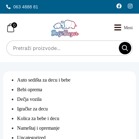
063 4888 81
0
Auto sedišta za decu i bebe
Bebi oprema
Dečja vozila
Igračke za decu
Kolica za bebe i decu
Nameštaj i opremanje
Uncategorized