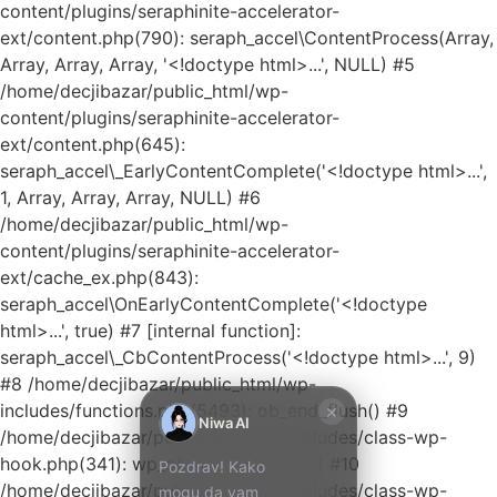
content/plugins/seraphinite-accelerator-
ext/content.php(790): seraph_accel\ContentProcess(Array,
Array, Array, Array, '<!doctype html>...', NULL) #5
/home/decjibazar/public_html/wp-
content/plugins/seraphinite-accelerator-
ext/content.php(645):
seraph_accel\_EarlyContentComplete('<!doctype html>...',
1, Array, Array, Array, NULL) #6
/home/decjibazar/public_html/wp-
Kako mogu da
content/plugins/seraphinite-accelerator-
pomognem?
ext/cache_ex.php(843):
seraph_accel\OnEarlyContentComplete('<!doctype
Zdravo! Ja sam
html>...', true) #7 [internal function]:
Niwa Ai
seraph_accel\_CbContentProcess('<!doctype html>...', 9)
Asistent. Pitajte
#8 /home/decjibazar/public_html/wp-
me šta god o
×
includes/functions.php(5493): ob_end_flush() #9
ovom sajtu ili
Niwa AI
/home/decjibazar/public_html/wp-includes/class-wp-
recite mi kako
hook.php(341): wp_ob_end_flush_all('') #10
Pozdrav! Kako
mogu da
/home/decjibazar/public_html/wp-includes/class-wp-
mogu da vam
pomognem.