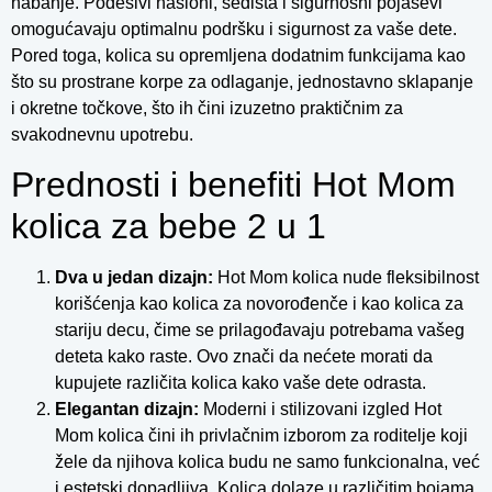
habanje. Podesivi nasloni, sedišta i sigurnosni pojasevi
omogućavaju optimalnu podršku i sigurnost za vaše dete.
Pored toga, kolica su opremljena dodatnim funkcijama kao
što su prostrane korpe za odlaganje, jednostavno sklapanje
i okretne točkove, što ih čini izuzetno praktičnim za
svakodnevnu upotrebu.
Prednosti i benefiti Hot Mom
kolica za bebe 2 u 1
Dva u jedan dizajn:
Hot Mom kolica nude fleksibilnost
korišćenja kao kolica za novorođenče i kao kolica za
stariju decu, čime se prilagođavaju potrebama vašeg
deteta kako raste. Ovo znači da nećete morati da
kupujete različita kolica kako vaše dete odrasta.
Elegantan dizajn:
Moderni i stilizovani izgled Hot
Mom kolica čini ih privlačnim izborom za roditelje koji
žele da njihova kolica budu ne samo funkcionalna, već
i estetski dopadljiva. Kolica dolaze u različitim bojama