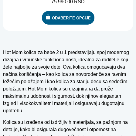
75.990,00
RSD
ODABERITE OPCIJE
Hot Mom kolica za bebe 2 u 1 predstavljaju spoj modernog
dizajna i vrhunske funkcionalnosti, idealna za roditelje koji
žele najbolje za svoje dete. Ova kolica omogućavaju dva
načina korišćenja – kao kolica za novorođenče sa ravnim
ležećim položajem i kao kolica za stariju decu sa sedećim
položajem. Hot Mom kolica su dizajnirana da pruže
maksimalnu udobnost i sigurnost, dok njihov elegantan
izgled i visokokvalitetni materijali osiguravaju dugotrajnu
upotrebu.
Kolica su izrađena od izdržljivih materijala, sa pažnjom na
detalje, kako bi osigurala dugovečnost i otpornost na