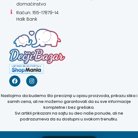
domaćinstvo
Račun: 155-17879-14
Halk Bank
Kako mogu da
pomognem?
Zdravo! Ja sam
Niwa Ai
Asistent. Pitajte
me šta god o
Nastojimo da budemo što precizniji u opisu proizvoda, prikazu slika i
ovom sajtu ili
samih cena, ali ne možemo garantovati da su sve informacije
recite mi kako
kompletne i bez grešaka.
mogu da
Svi artikli prikazani na sajtu su deo naše ponude, ali ne
pomognem.
podrazumeva da su dostupni u svakom trenutku.
2:47 PM
Prikaži najprodavanije