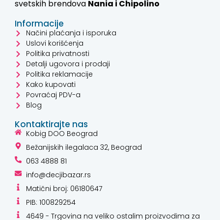
svetskih brendova
Nania i
Chipolino
Informacije
Načini plaćanja i isporuka
Uslovi korišćenja
Politika privatnosti
Detalji ugovora i prodaji
Politika reklamacije
Kako kupovati
Povraćaj PDV-a
Blog
Kontaktirajte nas
Kobig DOO Beograd
Bežanijskih ilegalaca 32, Beograd
063 4888 81
info@decjibazar.rs
Matični broj: 06180647
PIB: 100829254
4649 - Trgovina na veliko ostalim proizvodima za