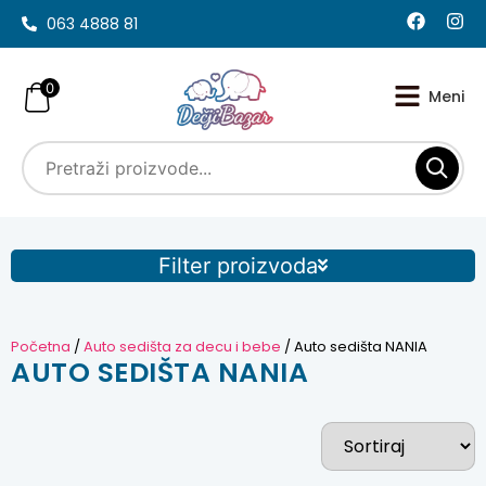
063 4888 81
0
Filter proizvoda
Početna
/
Auto sedišta za decu i bebe
/ Auto sedišta NANIA
AUTO SEDIŠTA NANIA