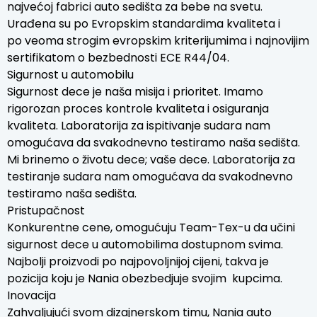
najvećoj fabrici auto sedišta za bebe na svetu.
Urađena su po Evropskim standardima kvaliteta i
po veoma strogim evropskim kriterijumima i najnovijim
sertifikatom o bezbednosti ECE R44/04.
Sigurnost u automobilu
Sigurnost dece je naša misija i prioritet. Imamo
rigorozan proces kontrole kvaliteta i osiguranja
kvaliteta. Laboratorija za ispitivanje sudara nam
omogućava da svakodnevno testiramo naša sedišta.
Mi brinemo o životu dece; vaše dece. Laboratorija za
testiranje sudara nam omogućava da svakodnevno
testiramo naša sedišta.
Pristupačnost
Konkurentne cene, omogućuju Team-Tex-u da učini
sigurnost dece u automobilima dostupnom svima.
Najbolji proizvodi po najpovoljnijoj cijeni, takva je
pozicija koju je Nania obezbedjuje svojim kupcima.
Inovacija
Zahvaljujući svom dizajnerskom timu, Nania auto