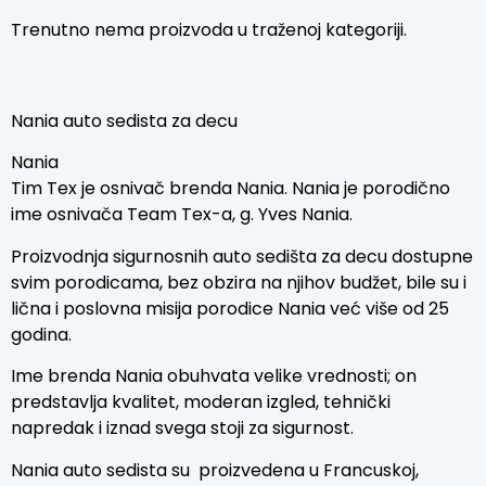
Trenutno nema proizvoda u traženoj kategoriji.
Nania auto sedista za decu
Nania
Tim Tex je osnivač brenda Nania. Nania je porodično
ime osnivača Team Tex-a, g. Yves Nania.
Proizvodnja sigurnosnih auto sedišta za decu dostupne
svim porodicama, bez obzira na njihov budžet, bile su i
lična i poslovna misija porodice Nania već više od 25
godina.
Ime brenda Nania obuhvata velike vrednosti; on
predstavlja kvalitet, moderan izgled, tehnički
napredak i iznad svega stoji za sigurnost.
Nania auto sedista su proizvedena u Francuskoj,