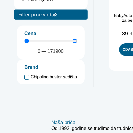
Filter proizvoda
BabyAuto 
za be
39.
Cena
ODAB
0
—
171900
Brend
Chipolino buster sedišta
Naša priča
Od 1992. godine se trudimo da trudni