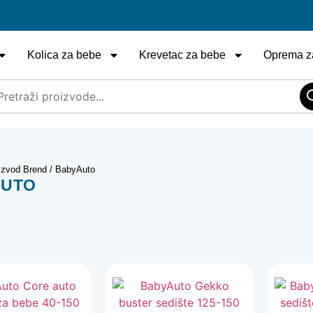
Kolica za bebe
Krevetac za bebe
Oprema z
izvod Brend / BabyAuto
AUTO