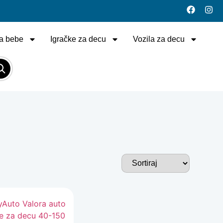
a bebe
Igračke za decu
Vozila za decu