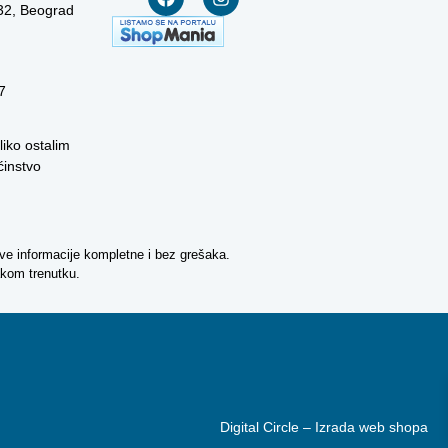
 32, Beograd
7
liko ostalim
instvo
ve informacije kompletne i bez grešaka.
akom trenutku.
Digital Circle –
Izrada web shopa