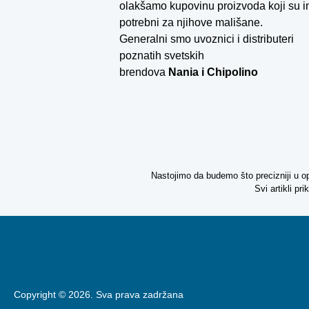
olakšamo kupovinu proizvoda koji su 
potrebni za njihove mališane.
Generalni smo uvoznici i distributeri
poznatih svetskih
brendova
Nania i
Chipolino
Nastojimo da budemo što precizniji u o
Svi artikli p
Copyright © 2026. Sva prava zadržana