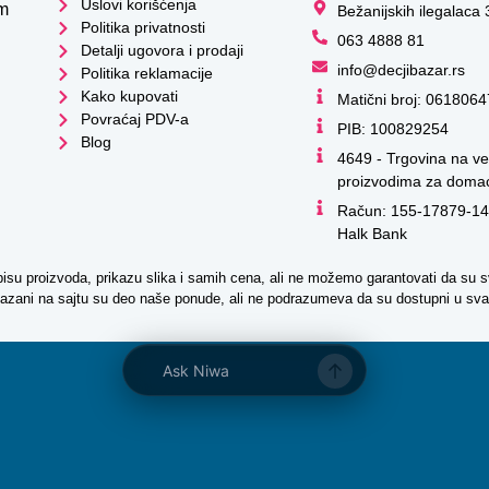
Uslovi korišćenja
im
Bežanijskih ilegalaca
Politika privatnosti
063 4888 81
Detalji ugovora i prodaji
info@decjibazar.rs
Politika reklamacije
Kako kupovati
Matični broj: 0618064
Povraćaj PDV-a
PIB: 100829254
Blog
4649 - Trgovina na ve
proizvodima za domać
Račun: 155-17879-14
Halk Bank
pisu proizvoda, prikazu slika i samih cena, ali ne možemo garantovati da su s
rikazani na sajtu su deo naše ponude, ali ne podrazumeva da su dostupni u sv
Ask Niwa