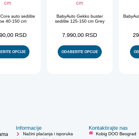
Core auto sedište
BabyAuto Gekko buster
BabyAut
be 40-150 cm
sedište 125-150 cm Grey
990,00
RSD
7.990,00
RSD
29
ERITE OPCIJE
ODABERITE OPCIJE
OD
Informacije
Kontaktirajte nas
Načini plaćanja i isporuka
Kobig DOO Beograd
cama