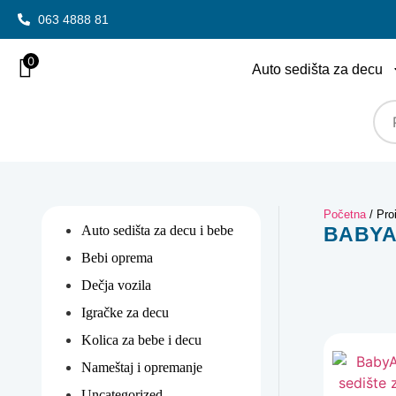
063 4888 81
0
Auto sedišta za decu
Početna
/ Pro
Auto sedišta za decu i bebe
BABY
Bebi oprema
Dečja vozila
Igračke za decu
Kolica za bebe i decu
Nameštaj i opremanje
Uncategorized