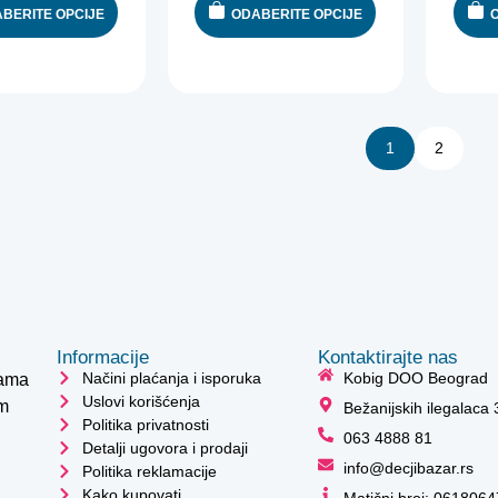
BERITE OPCIJE
ODABERITE OPCIJE
1
2
Informacije
Kontaktirajte nas
Načini plaćanja i isporuka
Kobig DOO Beograd
cama
Uslovi korišćenja
im
Bežanijskih ilegalaca
Politika privatnosti
063 4888 81
Detalji ugovora i prodaji
info@decjibazar.rs
Politika reklamacije
Kako kupovati
Matični broj: 0618064