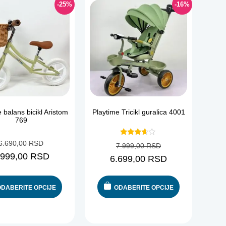
-25%
-16%
 balans bicikl Aristom
Playtime Tricikl guralica 4001
769
Ocenjeno
6.690,00
RSD
7.999,00
RSD
sa
3.50
.999,00
RSD
6.699,00
RSD
od 5
ODABERITE OPCIJE
ODABERITE OPCIJE