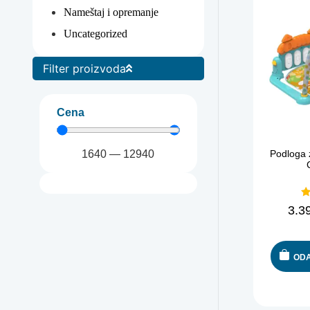
Nameštaj i opremanje
Uncategorized
Filter proizvoda
Cena
1640
—
12940
Podloga 
3.3
ODA