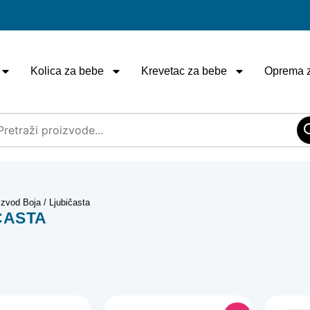
Kolica za bebe
Krevetac za bebe
Oprema 
izvod Boja / Ljubičasta
ČASTA