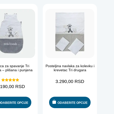
ica za spavanje Tri
Posteljina navlaka za kolevku i
a – plišana i punjena
krevetac Tri drugara
3.290,00
RSD
Ocenjeno
.190,00
RSD
sa
5.00
od 5
ODABERITE OPCIJE
ODABERITE OPCIJE