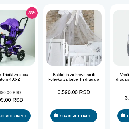
-33%
 Tricikl za decu
Baldahin za krevetac ili
Vreć
istom 408-2
kolevku za bebe Tri drugara
drugar
3.590,00
RSD
890,00
RSD
3
99,00
RSD
BERITE OPCIJE
ODABERITE OPCIJE