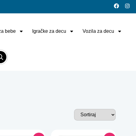
za bebe
Igračke za decu
Vozila za decu