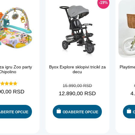
-19%
za igru Zoo party
Byox Explore sklopivi tricikl za
Playtime
Chipolino
decu
15.990,00
RSD
Ocenjeno
90,00
RSD
12.890,00
RSD
4
sa
5.00
od 5
BERITE OPCIJE
ODABERITE OPCIJE