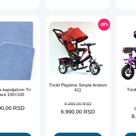
-18%
Tricikl Playtime Simple Aristom
a kapuljačom Tri
Tric
411
ara 100×100
8.490,00
RSD
90,00
RSD
6.990,00
RSD
9