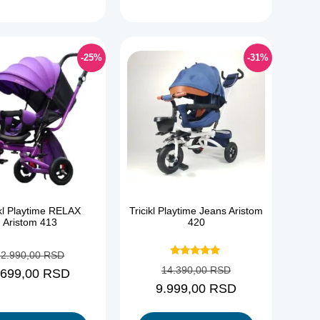
-25%
-31%
ikl Playtime RELAX
Tricikl Playtime Jeans Aristom
Aristom 413
420
12.990,00
RSD
Ocenjeno
14.390,00
RSD
.699,00
RSD
sa
5.00
9.999,00
RSD
od 5