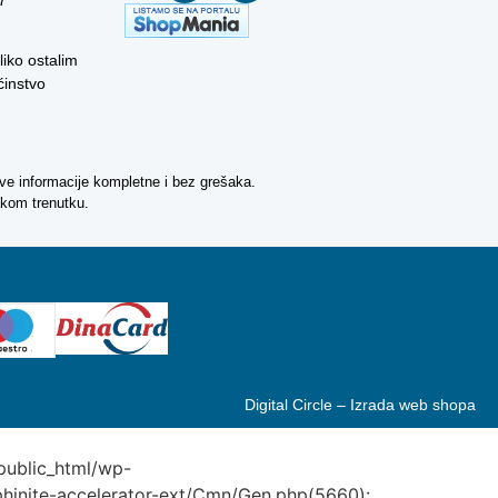
liko ostalim
instvo
ve informacije kompletne i bez grešaka.
akom trenutku.
Digital Circle –
Izrada web shopa
/public_html/wp-
phinite-accelerator-ext/Cmn/Gen.php(5660):