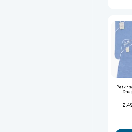
Peškir s
Drug
2.4