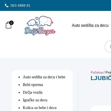
063 4888 81
0
Auto sedišta za decu
Početna
/ Pro
Auto sedišta za decu i bebe
LJUBI
Bebi oprema
Dečja vozila
Igračke za decu
Kolica za bebe i decu