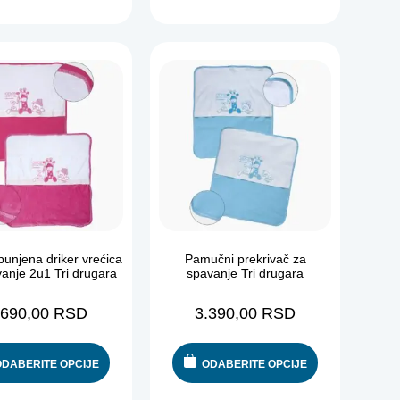
punjena driker vrećica
Pamučni prekrivač za
anje 2u1 Tri drugara
spavanje Tri drugara
.690,00
RSD
3.390,00
RSD
ODABERITE OPCIJE
ODABERITE OPCIJE