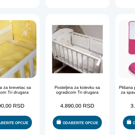
na za krevetac sa
Posteljina za kolevku sa
Plišana 
com Tri drugara
ogradicom Tri drugara
za spav
90,00
RSD
4.890,00
RSD
3
BERITE OPCIJE
ODABERITE OPCIJE