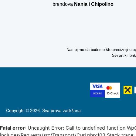
brendova
Nania i
Chipolino
Nastojimo da budemo što precizniji u o
Svi artikli p
Copyright © 2026. Sva prava zadržana
Fatal error
: Uncaught Error: Call to undefined function Wp
includes/Requests/src/Transport/Curl.php:103 Stack trace