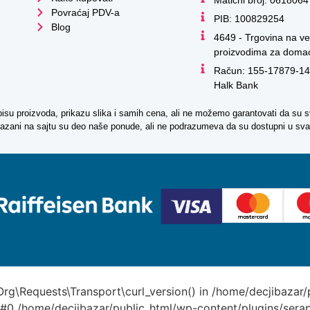
Povraćaj PDV-a
PIB: 100829254
Blog
4649 - Trgovina na ve
proizvodima za domać
Račun: 155-17879-14
Halk Bank
pisu proizvoda, prikazu slika i samih cena, ali ne možemo garantovati da su s
rikazani na sajtu su deo naše ponude, ali ne podrazumeva da su dostupni u sv
Kako mogu da
Org\Requests\Transport\curl_version() in /home/decjibazar
: #0 /home/decjibazar/public_html/wp-content/plugins/sera
pomognem?