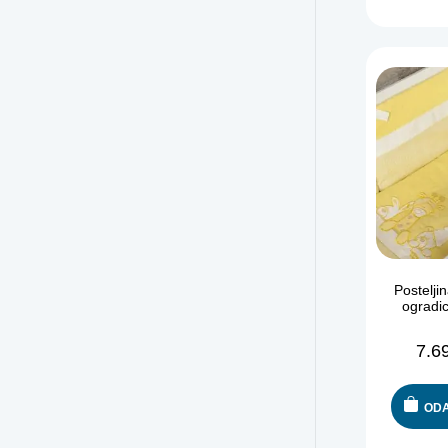
Postelji
ogradi
7.6
ODA