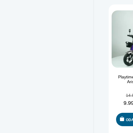
Playtime
Ar
14.
9.9
ODA