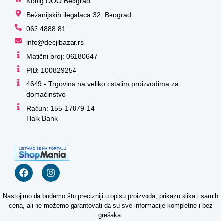
Kobig DOO Beograd
Bežanijskih ilegalaca 32, Beograd
063 4888 81
info@decjibazar.rs
Matični broj: 06180647
PIB: 100829254
4649 - Trgovina na veliko ostalim proizvodima za
domaćinstvo
Račun: 155-17879-14
Halk Bank
Nastojimo da budemo što precizniji u opisu proizvoda, prikazu slika i samih
cena, ali ne možemo garantovati da su sve informacije kompletne i bez
grešaka.