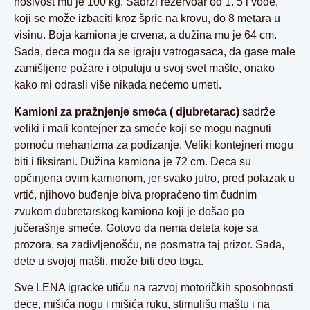
nosivost mu je 100 kg. Sadrži rezervoar od 1. 5 l vode,
koji se može izbaciti kroz špric na krovu, do 8 metara u
visinu. Boja kamiona je crvena, a dužina mu je 64 cm.
Sada, deca mogu da se igraju vatrogasaca, da gase male
zamišljene požare i otputuju u svoj svet mašte, onako
kako mi odrasli više nikada nećemo umeti.
Kamioni za pražnjenje smeća ( djubretarac)
sadrže
veliki i mali kontejner za smeće koji se mogu nagnuti
pomoću mehanizma za podizanje. Veliki kontejneri mogu
biti i fiksirani. Dužina kamiona je 72 cm. Deca su
opčinjena ovim kamionom, jer svako jutro, pred polazak u
vrtić, njihovo buđenje biva propraćeno tim čudnim
zvukom đubretarskog kamiona koji je došao po
jučerašnje smeće. Gotovo da nema deteta koje sa
prozora, sa zadivljenošću, ne posmatra taj prizor. Sada,
dete u svojoj mašti, može biti deo toga.
Sve LENA igracke utiču na razvoj motoričkih sposobnosti
dece, mišića nogu i mišića ruku, stimulišu maštu i na