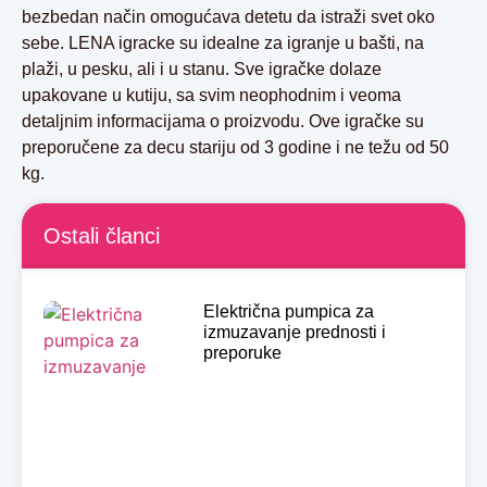
bezbedan način omogućava detetu da istraži svet oko
sebe. LENA igracke su idealne za igranje u bašti, na
plaži, u pesku, ali i u stanu. Sve igračke dolaze
upakovane u kutiju, sa svim neophodnim i veoma
detaljnim informacijama o proizvodu. Ove igračke su
preporučene za decu stariju od 3 godine i ne težu od 50
kg.
Ostali članci
Električna pumpica za
izmuzavanje prednosti i
preporuke
Pročitaj više