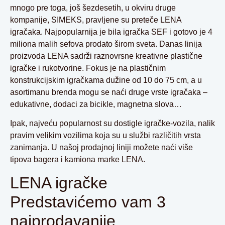
mnogo pre toga, još šezdesetih, u okviru druge
kompanije, SIMEKS, pravljene su preteče LENA
igračaka. Najpopularnija je bila igračka SEF i gotovo je 4
miliona malih sefova prodato širom sveta. Danas linija
proizvoda LENA sadrži raznovrsne kreativne plastične
igračke i rukotvorine. Fokus je na plastičnim
konstrukcijskim igračkama dužine od 10 do 75 cm, a u
asortimanu brenda mogu se naći druge vrste igračaka –
edukativne, dodaci za bicikle, magnetna slova…
Ipak, najveću popularnost su dostigle igračke-vozila, nalik
pravim velikim vozilima koja su u službi različitih vrsta
zanimanja. U našoj prodajnoj liniji možete naći više
tipova bagera i kamiona marke LENA.
LENA igračke
Predstavićemo vam 3
najprodavanije