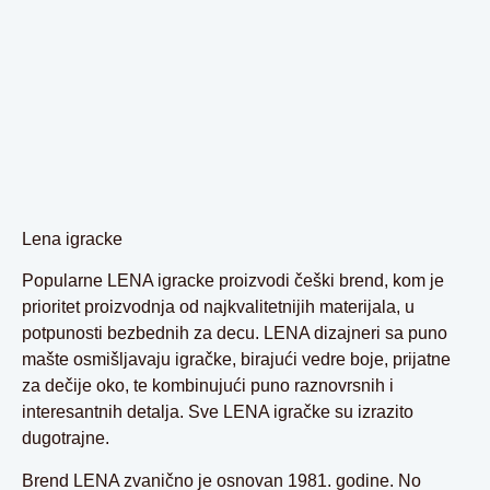
Lena igracke
Popularne LENA igracke proizvodi češki brend, kom je
prioritet proizvodnja od najkvalitetnijih materijala, u
potpunosti bezbednih za decu. LENA dizajneri sa puno
mašte osmišljavaju igračke, birajući vedre boje, prijatne
za dečije oko, te kombinujući puno raznovrsnih i
interesantnih detalja. Sve LENA igračke su izrazito
dugotrajne.
Brend LENA zvanično je osnovan 1981. godine. No