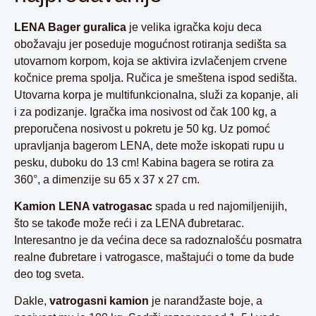
LENA Bager guralica
je velika igračka koju deca
obožavaju jer poseduje mogućnost rotiranja sedišta sa
utovarnom korpom, koja se aktivira izvlačenjem crvene
kočnice prema spolja. Ručica je smeštena ispod sedišta.
Utovarna korpa je multifunkcionalna, služi za kopanje, ali
i za podizanje. Igračka ima nosivost od čak 100 kg, a
preporučena nosivost u pokretu je 50 kg. Uz pomoć
upravljanja bagerom LENA, dete može iskopati rupu u
pesku, duboku do 13 cm! Kabina bagera se rotira za
360°, a dimenzije su 65 x 37 x 27 cm.
Kamion LENA vatrogasac
spada u red najomiljenijih,
što se takođe može reći i za LENA đubretarac.
Interesantno je da većina dece sa radoznalošću posmatra
realne đubretare i vatrogasce, maštajući o tome da bude
deo tog sveta.
Dakle,
vatrogasni kamion
je narandžaste boje, a